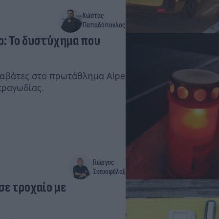
Κώστας
Παπαδόπουλος
: Το δυστύχημα που
ναβάτες στο πρωτάθλημα Alpe
τραγωδίας.
Γιώργος
Σκευοφύλαξ
σε τροχαίο με