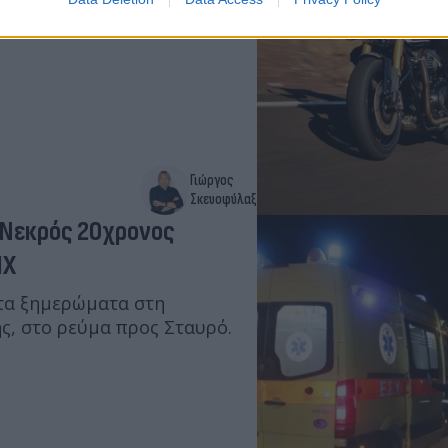
 όλες τις καλοκαιρινές
οτοσυκλέτα.
Γιώργος
Σκευοφύλαξ
 Νεκρός 20χρονος
ΙΧ
τα ξημερώματα στη
ς, στο ρεύμα προς Σταυρό.