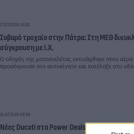
27.07.2026 15:00
Σοβαρό τροχαίο στην Πάτρα: Στη ΜΕΘ δικυκ
σύγκρουση με Ι.Χ.
Ο οδηγός της μοτοσικλέτας εκτινάχθηκε στον αέρα
προσέκρουσε στο αυτοκίνητο και κατέληξε στο οδ
24.07.2026 08:59
Νέες Ducati στα Power Deals, με όφελος έως