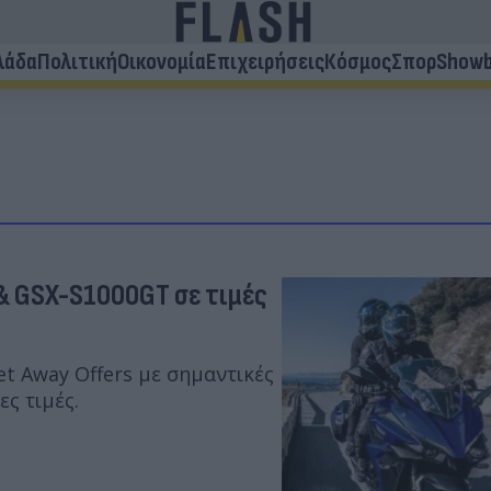
λάδα
Πολιτική
Οικονομία
Επιχειρήσεις
Κόσμος
Σπορ
Showb
& GSX-S1000GT σε τιμές
t Away Offers με σημαντικές
ες τιμές.