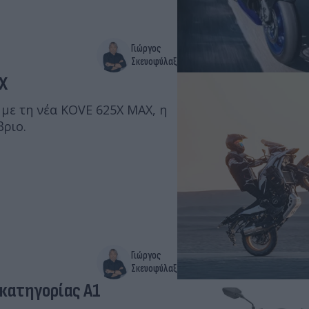
Γιώργος
Σκευοφύλαξ
5X
 με τη νέα KOVE 625X MAX, η
βριο.
Γιώργος
Σκευοφύλαξ
 κατηγορίας Α1