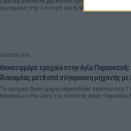
Ώρα για premium βρετανική οδηγική απόλαυση. Δες
προσφορές της Triumph και διάλεξε τη δική σου μ
16.07.2026 15:00
Θανατηφόρο τροχαίο στην Αγία Παρασκευή:
διανομέας μετά από σύγκρουση μηχανής με 
Το τροχαίο δυστύχημα σημειώθηκε περίπου στη 1 
Μεσογείων στο ύψος της πλατείας Αγίας Παρασκευή