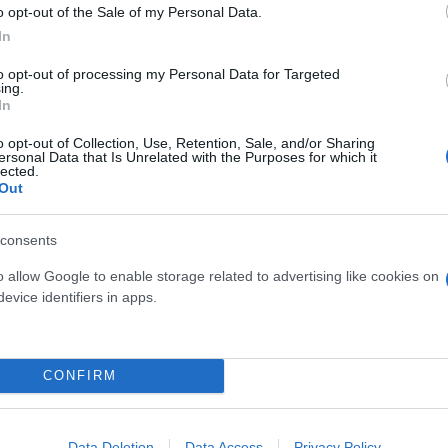
o opt-out of the Sale of my Personal Data.
In
to opt-out of processing my Personal Data for Targeted
ing.
In
α το crossover της Piaggio, με
αγκοσμίως.
o opt-out of Collection, Use, Retention, Sale, and/or Sharing
ersonal Data that Is Unrelated with the Purposes for which it
lected.
Out
consents
o allow Google to enable storage related to advertising like cookies on
evice identifiers in apps.
Γιώργος
Σκευοφύλαξ
προσφορές που δεν
CONFIRM
Data Deletion
Data Access
Privacy Policy