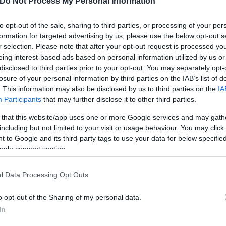
Do Not Process My Personal Information
ζονται, προσφέροντας
 έως και τις 5.000 €.
to opt-out of the sale, sharing to third parties, or processing of your per
formation for targeted advertising by us, please use the below opt-out s
r selection. Please note that after your opt-out request is processed y
eing interest-based ads based on personal information utilized by us or
disclosed to third parties prior to your opt-out. You may separately opt-
losure of your personal information by third parties on the IAB’s list of
. This information may also be disclosed by us to third parties on the
IA
Participants
that may further disclose it to other third parties.
Γιώργος
 that this website/app uses one or more Google services and may gath
Σκευοφύλαξ
including but not limited to your visit or usage behaviour. You may click 
 to Google and its third-party tags to use your data for below specifi
ogle consent section.
l Data Processing Opt Outs
o opt-out of the Sharing of my personal data.
In