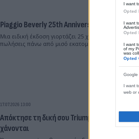
I want t
Opted 
Piaggio Beverly 25th Anniversary
I want 
Advertis
Opted 
Μια ειδική έκδοση γιορτάζει 25 χρόνια επιτυχίας γι
πωλήσεις πάνω από μισό εκατομμύριο οχημάτων π
I want t
of my P
was col
Opted 
Google 
I want t
web or d
17.07.2026 13:00
Απόκτησε τη δική σου Triumph: Μοναδικές 
χάνονται