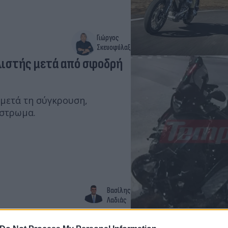
Γιώργος
Σκευοφύλαξ
λιστής μετά από σφοδρή
 μετά τη σύγκρουση,
όστρωμα.
Βασίλης
Λαδιάς
 5.000 ευρώ