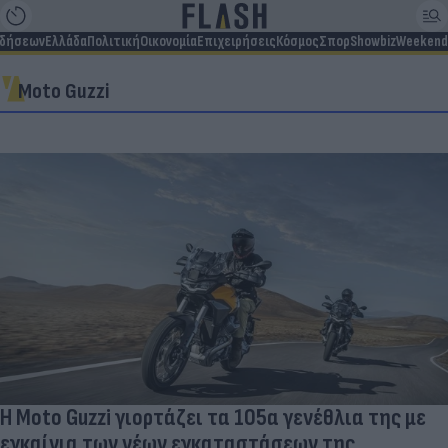
ιδήσεων
Ελλάδα
Πολιτική
Οικονομία
Επιχειρήσεις
Κόσμος
Σπορ
Showbiz
Weekend
Moto Guzzi
Η Moto Guzzi γιορτάζει τα 105α γενέθλια της με
εγκαίνια των νέων εγκαταστάσεων της