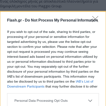
Ένας ολόκληρος μήνας με αποκλειστικά πλεονεκτήματα για
δημοφιλή μοντέλα του Piaggio Group.
Γιώργος
07.11.2025 13:00
Σκευοφύλαξ
Flash.gr -
Do Not Process My Personal Information
If you wish to opt-out of the sale, sharing to third parties, or
processing of your personal or sensitive information for
targeted advertising by us, please use the below opt-out
section to confirm your selection. Please note that after your
opt-out request is processed you may continue seeing
interest-based ads based on personal information utilized by
us or personal information disclosed to third parties prior to
your opt-out. You may separately opt-out of the further
disclosure of your personal information by third parties on the
IAB’s list of downstream participants. This information may
also be disclosed by us to third parties on the
IAB’s List of
Ξεκινά η προπαραγγελία για την Moto Guzzi V7
Downstream Participants
that may further disclose it to other
Sport
third parties.
Η νέα Moto Guzzi V7 Sport είναι η πιο προηγμένη V7, που
Please note that this website/app uses one or more Google
Personal Data Processing Opt Outs
υιοθετεί τον τεχνολογικό νεωτερισμό, διατηρώντας την
services and may gather and store information including but