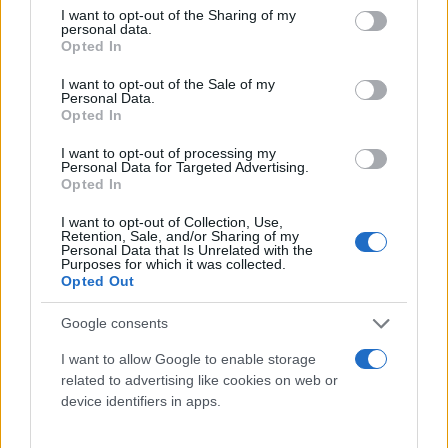
αυθεντική γοητεία της.
not limited to your visit or usage behaviour. You may click to
I want to opt-out of the Sharing of my
personal data.
grant or deny consent to Google and its third-party tags to
Γιώργος
Opted In
06.03.2025 13:00
Σκευοφύλαξ
use your data for below specified purposes in below Google
consent section.
I want to opt-out of the Sale of my
Personal Data.
Opted In
I want to opt-out of processing my
Personal Data for Targeted Advertising.
Opted In
I want to opt-out of Collection, Use,
Retention, Sale, and/or Sharing of my
Personal Data that Is Unrelated with the
Purposes for which it was collected.
Opted Out
Google consents
Απόκτησε τώρα τις Aprilia Tuareg Rally και Μoto
Guzzi Stelvio Duecento Tributo
I want to allow Google to enable storage
related to advertising like cookies on web or
Ξεκινησαν οι προπαραγγελίες για τις Aprilia Tuareg Rally και
device identifiers in apps.
Moto Guzzi Stelvio Duecento Tributo
Γιώργος