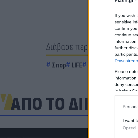
Flash.gr -
If you wish 
sensitive in
confirm you
continue se
information 
Διάβασε περισσότερα
further disc
participants
Downstream 
Σπορ
LIFE
Ιαπωνία
Social
Please note
information 
deny consent
in below Go
ΑΠΟ ΤΟ ΔΙΚΤΥΟ
Persona
I want t
Opted 