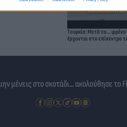
Τουρκία: Μετά το... φρένο 
έρχονται στο επίκεντρο τα
 μην μένεις στο σκοτάδι... ακολούθησε το F