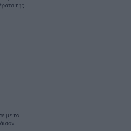
έρατα της
σε με το
άισον.