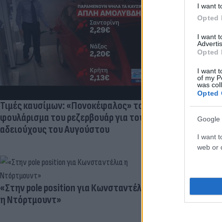
I want t
Opted 
Πανζουρλισμ
I want 
Σαλάχ - Χιλι
Advertis
της Τραμπζον
Opted 
I want t
of my P
was col
Opted 
Τιμές καυσίμων: «Πονοκέφαλος» το
φουλάρισμα του ρεζερβουάρ για τους
Google 
αδειούχους του Αυγούστου
I want t
web or d
«Στην pole position για Κωνσταντέλια
Γιατί ξαναπα
η Ντόρτμουντ»
Ο ρόλος του 
προγραμματι