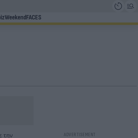
iz
Weekend
FACES
ε την