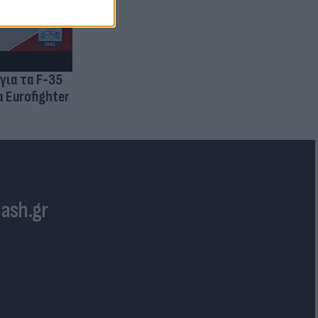
για τα F-35
 Eurofighter
lash.gr