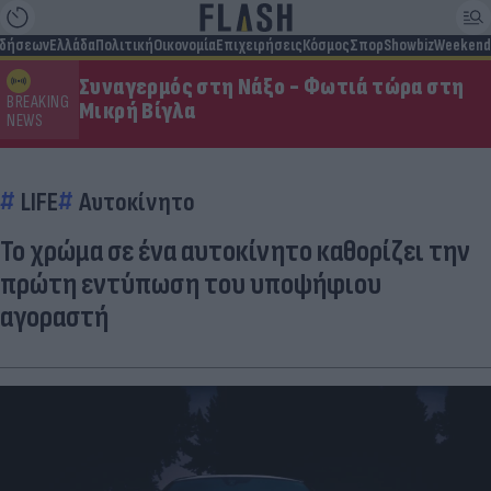
ιδήσεων
Ελλάδα
Πολιτική
Οικονομία
Επιχειρήσεις
Κόσμος
Σπορ
Showbiz
Weekend
Συναγερμός στη Νάξο - Φωτιά τώρα στη
BREAKING
Μικρή Βίγλα
NEWS
LIFE
Αυτοκίνητο
Το χρώμα σε ένα αυτοκίνητο καθορίζει την
πρώτη εντύπωση του υποψήφιου
αγοραστή