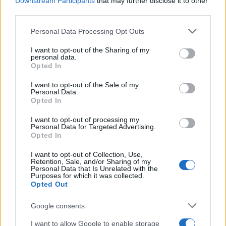
Downstream Participants
that may further disclose it to other
θύμησες όλων. Αυτός είναι ο κύριος λόγος που οι
third parties.
εκάστοτε αυτοκινητοβιομηχανίες αναδεικνύουν
Please note that this website/app uses one or more Google
Personal Data Processing Opt Outs
χρώματα, που είναι αποκλειστικά για συγκεκριμένα
services and may gather and store information including but
μοντέλα.
not limited to your visit or usage behaviour. You may click to
I want to opt-out of the Sharing of my
personal data.
grant or deny consent to Google and its third-party tags to
Opted In
use your data for below specified purposes in below Google
consent section.
I want to opt-out of the Sale of my
Personal Data.
Opted In
I want to opt-out of processing my
Personal Data for Targeted Advertising.
Opted In
I want to opt-out of Collection, Use,
Retention, Sale, and/or Sharing of my
Personal Data that Is Unrelated with the
Purposes for which it was collected.
Opted Out
Google consents
I want to allow Google to enable storage