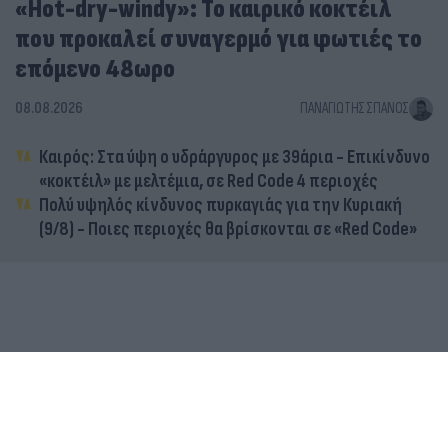
«Hot-dry-windy»: Το καιρικό κοκτέιλ
που προκαλεί συναγερμό για φωτιές το
επόμενο 48ωρο
08.08.2026
ΠΑΝΑΓΙΏΤΗΣ ΣΠΑΝΌΣ
Καιρός: Στα ύψη ο υδράργυρος με 39άρια - Επικίνδυνο
«κοκτέιλ» με μελτέμια, σε Red Code 4 περιοχές
Πολύ υψηλός κίνδυνος πυρκαγιάς για την Κυριακή
(9/8) - Ποιες περιοχές θα βρίσκονται σε «Red Code»