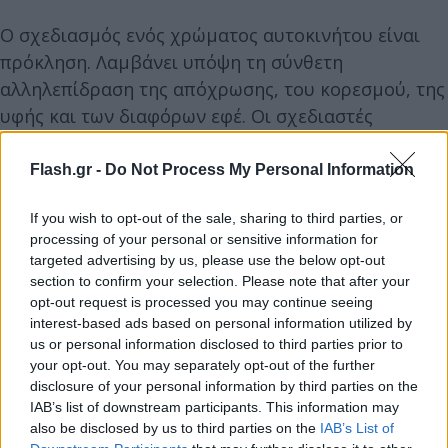
Ο σχεδιασμός ενός χρώματος αυτοκινήτου είναι
πρόκληση. Λαμβάνει υπόψη τη σύνθετη
αλληλεπίδραση της απόχρωσης, του κορεσμού, της
υφής και των διαφόρων εφέ. Οι σχεδιαστές
χρωμάτων παρακολουθούν συνεχώς τους δείκτες
τάσης που καθορίζουν τη μελλοντική εμφάνιση
Flash.gr -
Do Not Process My Personal Information
των οχημάτων και δημιουργούν ελκυστικά
If you wish to opt-out of the sale, sharing to third parties, or
χρώματα για μια πολύ απαιτητική αγορά. Είναι
processing of your personal or sensitive information for
αυτοί που δείχνουν τον δρόμο του μέλλοντος. Στα
targeted advertising by us, please use the below opt-out
σύγχρονα δυναμικά χρώματα οι σχεδιαστές
section to confirm your selection. Please note that after your
αυτοκινήτων διατηρούν την αιχμή και τον
opt-out request is processed you may continue seeing
interest-based ads based on personal information utilized by
δυναμισμό, ενώ θέλουν παράλληλα να
us or personal information disclosed to third parties prior to
παραμείνουν μπροστά από τον ανταγωνισμό.
your opt-out. You may separately opt-out of the further
Άσχετα αν τα παραδοσιακά, τα κλασικά χρώματα
disclosure of your personal information by third parties on the
IAB’s list of downstream participants. This information may
είναι αυτά που κεντρίζουν το ενδιαφέρον των
also be disclosed by us to third parties on the
IAB’s List of
περισσοτέρων, τα ξεχωριστά χρώματα μένουν στις