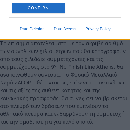
CONFIRM
Data Deletion
Data Access
Privacy Policy
Τα επίσημα αποτελέσματα με τον ακριβή αριθμό
των συνολικών χιλιομέτρων που θα καταγραφούν
από τους χιλιάδες συμμετέχοντες και τις
ο
συμμετέχουσες στο 9
No Finish Line Athens, θα
ανακοινωθούν σύντομα. Το Φυσικό Μεταλλικό
Νερό ΖΑΓΟΡΙ, θέτοντας ως επίκεντρο τον άνθρωπο
και τις αξίες της αυθεντικότητας και της
κοινωνικής προσφοράς, θα συνεχίσει να βρίσκεται
στο πλευρό των δράσεων που εμπνέουν το
αθλητικό πνεύμα και ενθαρρύνουν τη συμμετοχή
και την ομαδικότητα για καλό σκοπό.