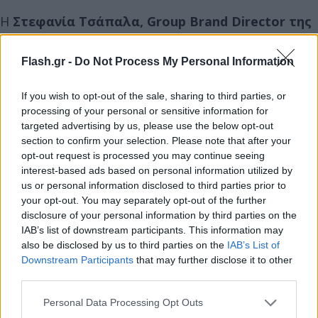
Η
Στεφανία Τσάπαλα, Group Brand Director της
ΧΗΤΟΣ
δήλωσε σχετικά
:
« Το Φυσικό Μεταλλικό
Νερό ΖΑΓΟΡΙ, παραμένει διαχρονικά ένας ισχυρός
Flash.gr -
Do Not Process My Personal Information
σύμμαχος του αθλητισμού, δείχνοντας έμπρακτα
την υποστήριξη του σε πρωτοβουλίες που
If you wish to opt-out of the sale, sharing to third parties, or
processing of your personal or sensitive information for
ενθαρρύνουν τη συμμετοχή, την ομαδικότητα και
targeted advertising by us, please use the below opt-out
την αλληλεγγύη. Είμαστε ιδιαίτερα περήφανοι που
section to confirm your selection. Please note that after your
συμμετέχουμε ξανά στο No Finish Line, μια
opt-out request is processed you may continue seeing
interest-based ads based on personal information utilized by
σπουδαία αθλητική γιορτή που μεταφράζει τα
us or personal information disclosed to third parties prior to
χιλιόμετρα σε καλές πράξεις για τα παιδιά. Φέτος,
your opt-out. You may separately opt-out of the further
τρέχουμε όλοι μαζί, αποδεικνύοντας ότι μια μικρή
disclosure of your personal information by third parties on the
κίνηση είναι αρκετή για να πετύχει ένα καλό
IAB’s list of downstream participants. This information may
also be disclosed by us to third parties on the
IAB’s List of
σκοπό.»
Downstream Participants
that may further disclose it to other
third parties.
Please note that this website/app uses one or more Google
Personal Data Processing Opt Outs
services and may gather and store information including but