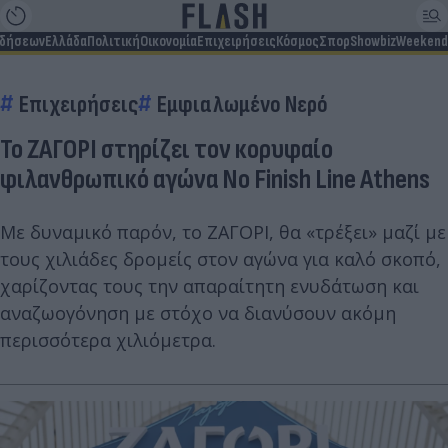
ιδήσεων
Ελλάδα
Πολιτική
Οικονομία
Επιχειρήσεις
Κόσμος
Σπορ
Showbiz
Weekend
Επιχειρήσεις
Εμφιαλωμένο Νερό
Το ΖΑΓΟΡΙ στηρίζει τον κορυφαίο
φιλανθρωπικό αγώνα No Finish Line Athens
Με δυναμικό παρόν, το ΖΑΓΟΡΙ, θα «τρέξει» μαζί με
τους χιλιάδες δρομείς στον αγώνα για καλό σκοπό,
χαρίζοντας τους την απαραίτητη ενυδάτωση και
αναζωογόνηση με στόχο να διανύσουν ακόμη
περισσότερα χιλιόμετρα.