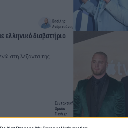
Βασίλης
Ανδριτσάνος
 με ελληνικό διαβατήριο
 ενώ στη λεζάντα της
Συντακτική
Ομάδα
Flash.gr
Α, Αβραάμ Λίνκολν στο