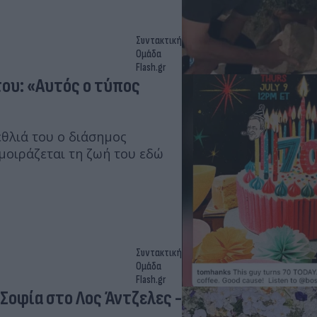
Συντακτική
Ομάδα
Flash.gr
του: «Αυτός ο τύπος
έθλιά του ο διάσημος
μοιράζεται τη ζωή του εδώ
Συντακτική
Ομάδα
Flash.gr
 Σοφία στο Λος Άντζελες -