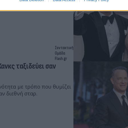
αλοκαιρινό στιγμιότυπο της
το οποίο εκείνη ποζάρει
Συντακτική
Ομάδα
Flash.gr
Χανκς ταξιδεύει σαν
νότητα με τρόπο που θυμίζει
αν διεθνή σταρ.