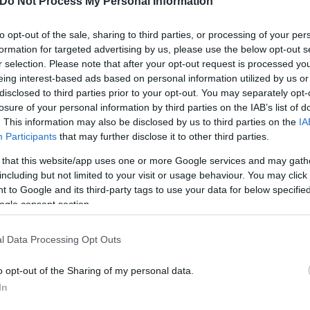
Do Not Process My Personal Information
σε το βραβείο Booker 2017.
to opt-out of the sale, sharing to third parties, or processing of your per
formation for targeted advertising by us, please use the below opt-out s
r selection. Please note that after your opt-out request is processed y
eing interest-based ads based on personal information utilized by us or
disclosed to third parties prior to your opt-out. You may separately opt-
losure of your personal information by third parties on the IAB’s list of
. This information may also be disclosed by us to third parties on the
IA
Participants
that may further disclose it to other third parties.
Συντακτική
Ομάδα
 that this website/app uses one or more Google services and may gath
Flash.gr
including but not limited to your visit or usage behaviour. You may click 
 to Google and its third-party tags to use your data for below specifi
ogle consent section.
l Data Processing Opt Outs
o opt-out of the Sharing of my personal data.
In