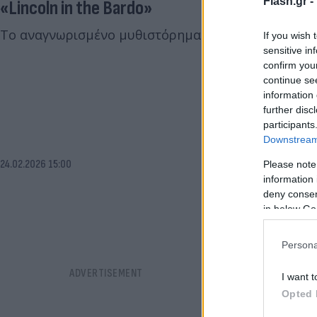
Flash.gr -
«Lincoln in the Bardo»
Το αναγνωρισμένο μυθιστόρημα του Saunders κέρδι
If you wish 
sensitive in
confirm you
continue se
information 
further disc
participants
Downstream 
24.02.2026 15:00
Please note
information 
deny consent
in below Go
Persona
I want t
Opted 