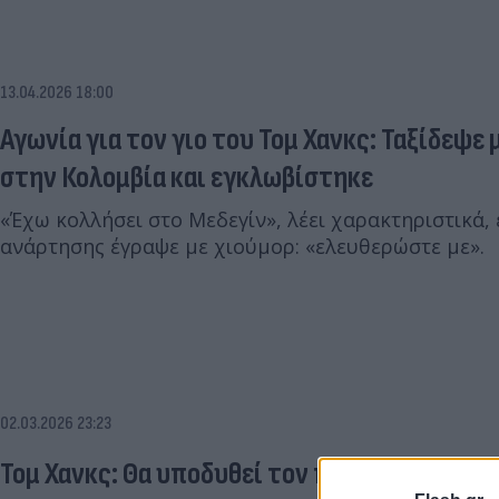
13.04.2026 18:00
Αγωνία για τον γιο του Τομ Χανκς: Ταξίδεψε
στην Κολομβία και εγκλωβίστηκε
«Έχω κολλήσει στο Μεδεγίν», λέει χαρακτηριστικά,
ανάρτησης έγραψε με χιούμορ: «ελευθερώστε με».
02.03.2026 23:23
Τομ Χανκς: Θα υποδυθεί τον πρόεδρο των ΗΠ