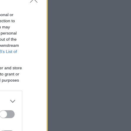
sonal or
ection to
ou may
 personal
out of the
 downstream
B’s List of
er and store
to grant or
ed purposes