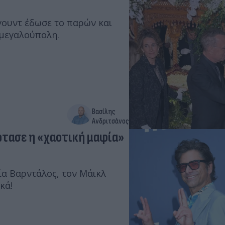
γουντ έδωσε το παρών και
 μεγαλούπολη.
Βασίλης
Ανδριτσάνος
ρτασε η «χαοτική μαφία»
Νία Βαρντάλος, τον Μάικλ
κά!