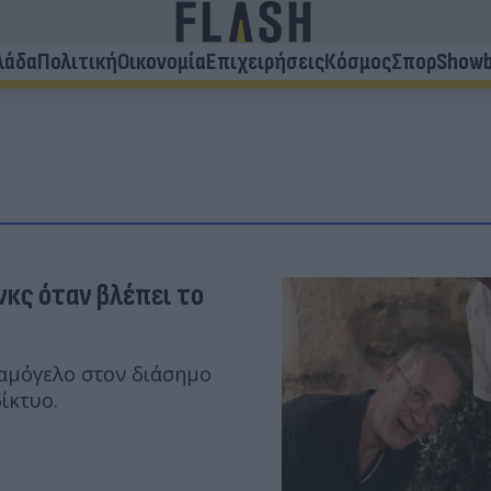
λάδα
Πολιτική
Οικονομία
Επιχειρήσεις
Κόσμος
Σπορ
Showb
νκς όταν βλέπει το
αμόγελο στον διάσημο
ίκτυο.