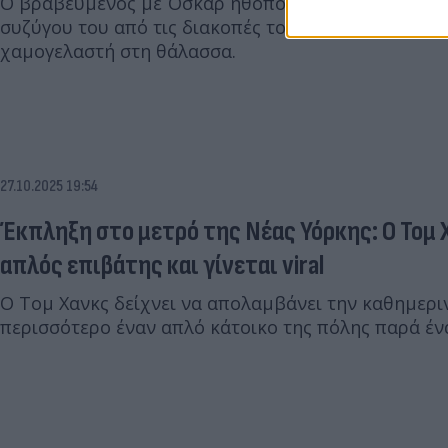
Ο βραβευμένος με Όσκαρ ηθοποιός ανάρτησε ένα κ
συζύγου του από τις διακοπές τους στην Ελλάδα, σ
χαμογελαστή στη θάλασσα.
27.10.2025 19:54
Έκπληξη στο μετρό της Νέας Υόρκης: Ο Τομ 
απλός επιβάτης και γίνεται viral
Ο Τομ Χανκς δείχνει να απολαμβάνει την καθημερι
περισσότερο έναν απλό κάτοικο της πόλης παρά έν