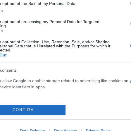
o opt-out of the Sale of my Personal Data.
In
γκόσμια ελίτ μετακομίζει
to opt-out of processing my Personal Data for Targeted
ing.
In
o opt-out of Collection, Use, Retention, Sale, and/or Sharing
 παγκόσμια ελίτ αγοράζει
ersonal Data that Is Unrelated with the Purposes for which it
lected.
 εδώ;
Out
consents
o allow Google to enable storage related to advertising like cookies on
evice identifiers in apps.
Αντώνης
Τριανταφύλλου
Γουίλσον: «Αυτή η όμορφη
CONFIRM
Data Deletion
Data Access
Privacy Policy