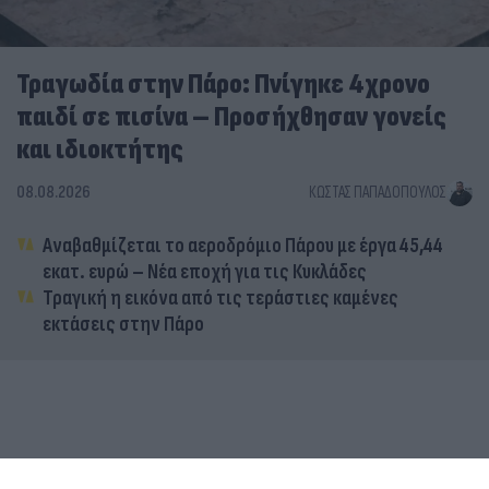
Τραγωδία στην Πάρο: Πνίγηκε 4χρονο
παιδί σε πισίνα – Προσήχθησαν γονείς
και ιδιοκτήτης
08.08.2026
ΚΏΣΤΑΣ ΠΑΠΑΔΌΠΟΥΛΟΣ
Αναβαθμίζεται το αεροδρόμιο Πάρου με έργα 45,44
εκατ. ευρώ – Νέα εποχή για τις Κυκλάδες
Τραγική η εικόνα από τις τεράστιες καμένες
εκτάσεις στην Πάρο