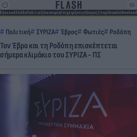
ιδήσεων
Ελλάδα
Πολιτική
Οικονομία
Επιχειρήσεις
Κόσμος
Σπορ
Showbiz
Weekend
Πολιτική
ΣΥΡΙΖΑ
Έβρος
Φωτιές
Ροδόπη
Τον Έβρο και τη Ροδόπη επισκέπτεται
σήμερα κλιμάκιο του ΣΥΡΙΖΑ - ΠΣ