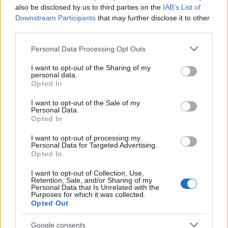
also be disclosed by us to third parties on the
IAB’s List of
προστατευόμενων περιοχών Έβρου και στελέχη
Downstream Participants
that may further disclose it to other
της Διεύθυνσης Δασών Έβρου.
third parties.
Please note that this website/app uses one or more Google
Personal Data Processing Opt Outs
Στη συνέχεια θα μεταβούν στη Ροδόπη και θα
services and may gather and store information including but
επισκεφθούν τις πληγείσες περιοχές από τις
not limited to your visit or usage behaviour. You may click to
I want to opt-out of the Sharing of my
personal data.
grant or deny consent to Google and its third-party tags to
πυρκαγιές.
Opted In
use your data for below specified purposes in below Google
consent section.
I want to opt-out of the Sale of my
Personal Data.
Opted In
I want to opt-out of processing my
Personal Data for Targeted Advertising.
Opted In
I want to opt-out of Collection, Use,
Retention, Sale, and/or Sharing of my
Personal Data that Is Unrelated with the
Purposes for which it was collected.
Opted Out
Google consents