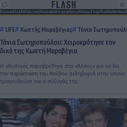
ιδήσεων
Ελλάδα
Πολιτική
Οικονομία
Επιχειρήσεις
Κόσμος
Σπορ
Showbiz
Weekend
LIFE
Κωστής Μαραβέγιας
Τόνια Σωτηροπούλ
Τόνια Σωτηροπούλου: Χειροκρότησε τον
δικό της Κωστή Μαραβέγια
Η ηθοποιός παραβρέθηκε στο «Άλσος» για να δει
την παράσταση του Φοίβου Δεληβοριά στην οποία
τραγουδούσε και ο σύζυγός της.