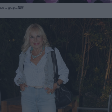
φωτογραφία NDP