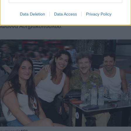
Στην παράσταση έδωσαν -μεταξύ άλλων- το
Data Deletion
Data Access
Privacy Policy
«παρών» η Άννα Φόνσου, ο Ανδρέας Λαγός και η
Ιωάννα Ασημακοπούλου.