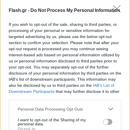
ανέβηκε στη σκηνή πλάι στον Φοίβο Δεληβοριά. Η
Flash.gr -
Do Not Process My Personal Information
Τόνια Σωτηροπούλου τον κοιτούσε όλο θαυμασμό
και γελούσε με αστεία των δύο αντρών.
If you wish to opt-out of the sale, sharing to third parties, or
processing of your personal or sensitive information for
targeted advertising by us, please use the below opt-out
Οι φίλοι τους, αλλά και η ηθοποιός, ήταν ντυμένοι
section to confirm your selection. Please note that after your
casual και έδειχναν να απολαμβάνουν την
opt-out request is processed you may continue seeing
παράσταση περιμένοντας τον Μαραβέγια να
interest-based ads based on personal information utilized by
κατέβει από τη σκηνή και να μπει πάλι στην παρέα
us or personal information disclosed to third parties prior to
your opt-out. You may separately opt-out of the further
τους.
disclosure of your personal information by third parties on the
IAB’s list of downstream participants. This information may
also be disclosed by us to third parties on the
IAB’s List of
Downstream Participants
that may further disclose it to other
third parties.
Please note that this website/app uses one or more Google
Personal Data Processing Opt Outs
services and may gather and store information including but
not limited to your visit or usage behaviour. You may click to
I want to opt-out of the Sharing of my
personal data.
grant or deny consent to Google and its third-party tags to
Opted In