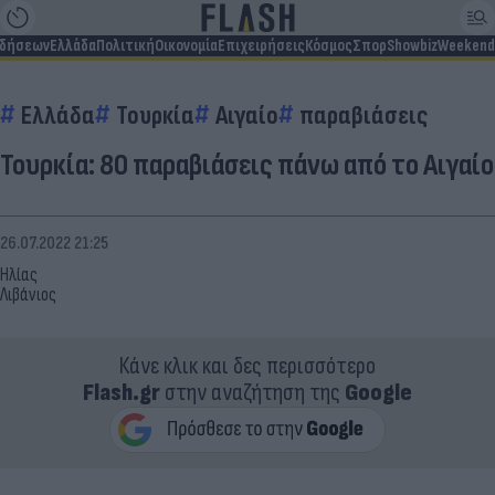
ιδήσεων
Ελλάδα
Πολιτική
Οικονομία
Επιχειρήσεις
Κόσμος
Σπορ
Showbiz
Weekend
Ελλάδα
Τουρκία
Αιγαίο
παραβιάσεις
Τουρκία: 80 παραβιάσεις πάνω από το Αιγαίο
26.07.2022 21:25
Ηλίας
Λιβάνιος
Κάνε κλικ και δες περισσότερο
Flash.gr
στην αναζήτηση της
Google