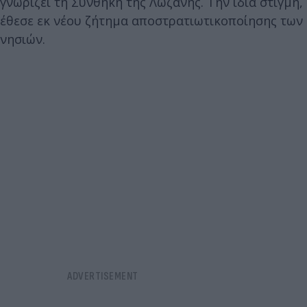
γνωρίζει τη Συνθήκη της Λωζάνης. Την ίδια στιγμή,
έθεσε εκ νέου ζήτημα αποστρατιωτικοποίησης των
νησιών.