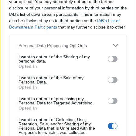
your opt-out. You may separately opt-out of the further
disclosure of your personal information by third parties on the
IAB’s list of downstream participants. This information may
also be disclosed by us to third parties on the
IAB’s List of
Downstream Participants
that may further disclose it to other
third parties.
Please note that this website/app uses one or more Google
Personal Data Processing Opt Outs
services and may gather and store information including but
not limited to your visit or usage behaviour. You may click to
I want to opt-out of the Sharing of my
personal data.
grant or deny consent to Google and its third-party tags to
Opted In
use your data for below specified purposes in below Google
consent section.
I want to opt-out of the Sale of my
Οι παραβάσεις έφτασαν στις 12.
Personal Data.
Opted In
Τα αεροσκάφη αναγνωρίστηκαν και
I want to opt-out of processing my
Personal Data for Targeted Advertising.
αναχαιτίστηκαν σύμφωνα με τους διεθνείς
Opted In
κανόνες, κατά πάγια πρακτική.
I want to opt-out of Collection, Use,
Retention, Sale, and/or Sharing of my
Personal Data that Is Unrelated with the
Το παραλήρημα Ερντογάν για τα νησιά
Purposes for which it was collected.