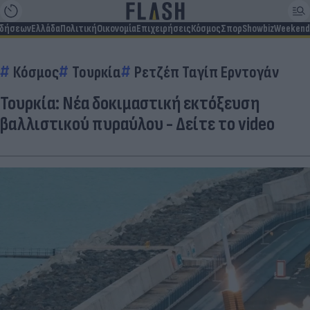
ιδήσεων
Ελλάδα
Πολιτική
Οικονομία
Επιχειρήσεις
Κόσμος
Σπορ
Showbiz
Weekend
Κόσμος
Τουρκία
Ρετζέπ Ταγίπ Ερντογάν
Τουρκία: Νέα δοκιμαστική εκτόξευση
βαλλιστικού πυραύλου - Δείτε το video