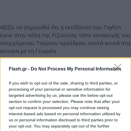
Αξίζει να σημειωθεί ότι η εκτόξευση του Tayfun
έγινε στην πόλη της Ριζούντας τόπο καταγωγής του
απερχόμενου Τούρκου προέδρου, κοντά κοντά στα
σύνορα με τη Γεωργία.
Tο βεληνεκές είναι 565 χιλιόμετρα με τον Ερντογάν
Flash.gr -
Do Not Process My Personal Information
να έχει ανακοινώσει ότι θέλει να το αυξήσει σε
1.000 χιλιόμετρα.
If you wish to opt-out of the sale, sharing to third parties, or
processing of your personal or sensitive information for
targeted advertising by us, please use the below opt-out
section to confirm your selection. Please note that after your
opt-out request is processed you may continue seeing
interest-based ads based on personal information utilized by
us or personal information disclosed to third parties prior to
your opt-out. You may separately opt-out of the further