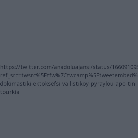
https://twitter.com/anadoluajansi/status/1660910
ref_src=twsrc%5Etfw%7Ctwcamp%5Etweetembed%7
dokimastiki-ektoksefsi-vallistikoy-pyraylou-apo-tin-
tourkia