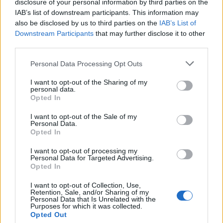
disclosure of your personal information by third parties on the
IAB’s list of downstream participants. This information may
also be disclosed by us to third parties on the
IAB’s List of
Downstream Participants
that may further disclose it to other
third parties.
Please note that this website/app uses one or more Google
Personal Data Processing Opt Outs
services and may gather and store information including but
not limited to your visit or usage behaviour. You may click to
I want to opt-out of the Sharing of my
personal data.
grant or deny consent to Google and its third-party tags to
Opted In
use your data for below specified purposes in below Google
consent section.
I want to opt-out of the Sale of my
Personal Data.
Opted In
I want to opt-out of processing my
Personal Data for Targeted Advertising.
Opted In
I want to opt-out of Collection, Use,
Retention, Sale, and/or Sharing of my
Personal Data that Is Unrelated with the
Purposes for which it was collected.
Opted Out