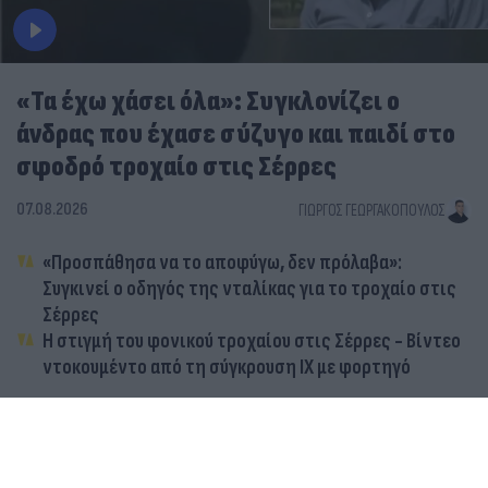
«Τα έχω χάσει όλα»: Συγκλονίζει ο
άνδρας που έχασε σύζυγο και παιδί στο
σφοδρό τροχαίο στις Σέρρες
07.08.2026
ΓΙΏΡΓΟΣ ΓΕΩΡΓΑΚΌΠΟΥΛΟΣ
«Προσπάθησα να το αποφύγω, δεν πρόλαβα»:
Συγκινεί ο οδηγός της νταλίκας για το τροχαίο στις
Σέρρες
Η στιγμή του φονικού τροχαίου στις Σέρρες - Βίντεο
ντοκουμέντο από τη σύγκρουση ΙΧ με φορτηγό