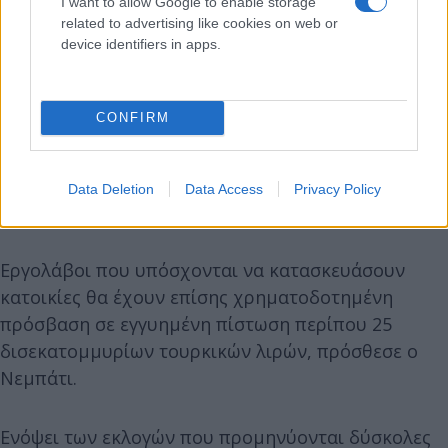
I want to allow Google to enable storage
related to advertising like cookies on web or
device identifiers in apps.
CONFIRM
Data Deletion
Data Access
Privacy Policy
Εργολάβοι που υπόσχονται να κατασκευάσουν
κατοικίες θα έχουν επίσης χρηματοδοτημένη
πρόσβαση σε εγγυημένη πίστωση περίπου 25
δισεκατομμυρίων τουρκικών λιρών, πρόσθεσε ο
Νεμπάτι.
Ενόψει των εκλογών που προμηνύονται δύσκολες