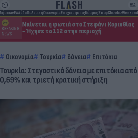
ιδήσεων
Ελλάδα
Πολιτική
Οικονομία
Επιχειρήσεις
Κόσμος
Σπορ
Showbiz
Weekend
Μαίνεται η φωτιά στο Στεφάνι Κορινθίας
BREAKING
- Ήχησε το 112 στην περιοχή
NEWS
Οικονομία
Τουρκία
δάνεια
Επιτόκια
Τουρκία: Στεγαστικά δάνεια με επιτόκια από
0,69% και τριετή κρατική στήριξη