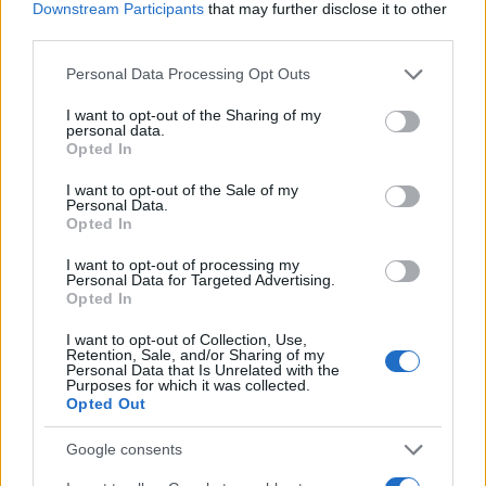
Downstream Participants
that may further disclose it to other
κατασκευή, είπε ακόμη ο Νεμπάτι.
third parties.
Please note that this website/app uses one or more Google
Personal Data Processing Opt Outs
services and may gather and store information including but
not limited to your visit or usage behaviour. You may click to
I want to opt-out of the Sharing of my
personal data.
grant or deny consent to Google and its third-party tags to
Opted In
use your data for below specified purposes in below Google
consent section.
I want to opt-out of the Sale of my
Personal Data.
Opted In
I want to opt-out of processing my
Personal Data for Targeted Advertising.
Opted In
I want to opt-out of Collection, Use,
Retention, Sale, and/or Sharing of my
Personal Data that Is Unrelated with the
Purposes for which it was collected.
Opted Out
Google consents