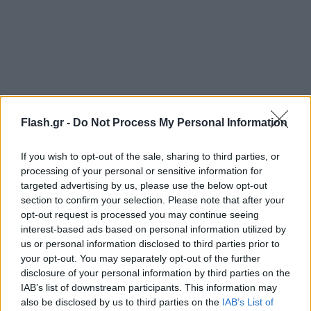
Flash.gr -
Do Not Process My Personal Information
"Ετοιμάσαμε 'το πρόγραμμα για το νέο μου σπίτι"
If you wish to opt-out of the sale, sharing to third parties, or
processing of your personal or sensitive information for
για πολίτες μεσαίου εισοδήματος με ευνοϊκά
targeted advertising by us, please use the below opt-out
επιτόκια, τριετή υπουργική χρηματοδοτική
section to confirm your selection. Please note that after your
υποστήριξη στις πληρωμές και ένα σχέδιο
opt-out request is processed you may continue seeing
interest-based ads based on personal information utilized by
πληρωμών με βάση το εισόδημα του νοικοκυριού",
us or personal information disclosed to third parties prior to
είπε ο Νεμπάτι.
your opt-out. You may separately opt-out of the further
disclosure of your personal information by third parties on the
IAB’s list of downstream participants. This information may
Τα δάνεια με ευνοϊκά επιτόκια για νέες κατοικίες
also be disclosed by us to third parties on the
IAB’s List of
θα επεκταθούν πριν, στη διάρκεια και μετά την