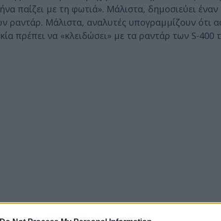
να παίζει με τη φωτιά». Μάλιστα, δημοσιεύει έναν
των ραντάρ. Μάλιστα, αναλυτές υπογραμμίζουν ότι α
κία πρέπει να «κλειδώσει» με τα ραντάρ των S-400 τ
iyet γράφει ότι η Αθήνα παρενόχλησε τα τουρκικά 