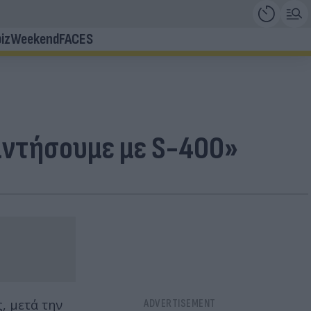
iz
Weekend
FACES
παντήσουμε με S-400»
, μετά την