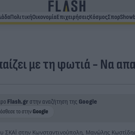
λάδα
Πολιτική
Οικονομία
Επιχειρήσεις
Κόσμος
Σπορ
Showb
παίζει με τη φωτιά - Να α
ερο
Flash.gr
στην αναζήτηση της
Google
υ ΣΚΑΪ στην Κωνσταντινούπολη, Μανώλης Κωστίδης