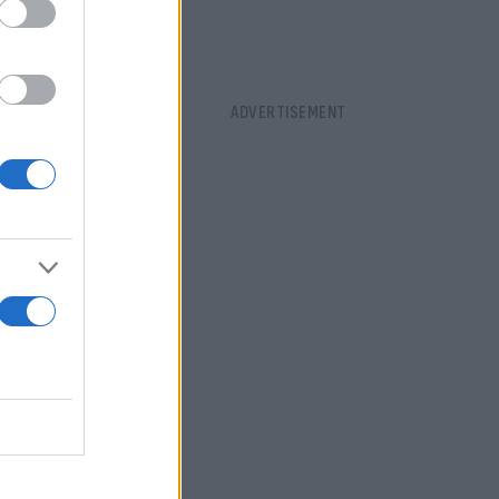
ε τα ραντάρ
ής
ων ΗΠΑ, του
με τους S-