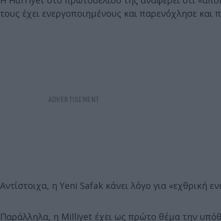
Η Hurriyet στο πρωτοσέλιδό της αναφέρει ότι «απο
τους έχει ενεργοποιημένους και παρενόχλησε και π
Αντίστοιχα, η Yeni Safak κάνει λόγο για «εχθρική εν
Παράλληλα, η Milliyet έχει ως πρώτο θέμα την υπό