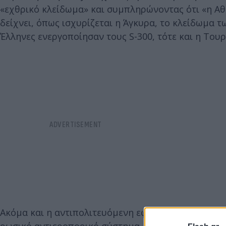
«εχθρικό κλείδωμα» και συμπληρώνοντας ότι «η Αθή
δείχνει, όπως ισχυρίζεται η Άγκυρα, το κλείδωμα 
Έλληνες ενεργοποίησαν τους S-300, τότε και η Τουρ
Ακόμα και η αντιπολιτευόμενη εφημερίδα, Cum Hurr