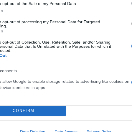
ηκαν από την Ελλάδα. Αυτή τη φορά κλειδώθηκαν μ
o opt-out of the Sale of my Personal Data.
ξενώντας τον αντιπτέραρχο της τουρκικής πολεμικ
In
 ότι «πρέπει να διαβάσουμε με προσοχή τη στάση τ
to opt-out of processing my Personal Data for Targeted
ing.
η. Άρα δεν υπάρχει περίπτωση να πούμε εμείς πήρα
In
υς χρησιμοποιήσουμε όποτε θέλουμε εμείς».
o opt-out of Collection, Use, Retention, Sale, and/or Sharing
ersonal Data that Is Unrelated with the Purposes for which it
lected.
Out
consents
o allow Google to enable storage related to advertising like cookies on
evice identifiers in apps.
CONFIRM
Data Deletion
Data Access
Privacy Policy