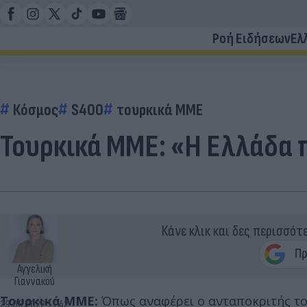
Ροή Ειδήσεων
Ελ
Κόσμος
S400
τουρκικά ΜΜΕ
Τουρκικά ΜΜΕ: «Η Ελλάδα 
Κάνε κλικ και δες περισσότ
Αγγελική
Γιαννακού
Τουρκικά ΜΜΕ:
Όπως αναφέρει ο ανταποκριτής το
29.08.2022 11:42