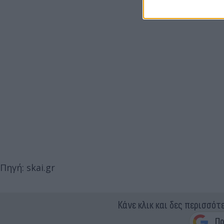
Πηγή: skai.gr
Κάνε κλικ και δες περισσότ