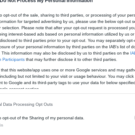
Do Not Process My Personal Information
to opt-out of the sale, sharing to third parties, or processing of your per
ηλεοπτικά δίκτυα με το Haberturk να επισημαίνει ό
formation for targeted advertising by us, please use the below opt-out s
 εκπαιδευτική πτήση σε Αιγαίο και Ανατολική Μεσό
r selection. Please note that after your opt-out request is processed y
eing interest-based ads based on personal information utilized by us or
ίναι εγκατεστημένοι στην Κρήτη. Τα τουρκικά F-16 π
disclosed to third parties prior to your opt-out. You may separately opt-
επέστρεψαν στις βάσεις τους. Πηγές του υπουργεί
losure of your personal information by third parties on the IAB’s list of
δα χρησιμοποιεί και έχει ενεργοποιημένες τις συστ
. This information may also be disclosed by us to third parties on the
IA
Participants
that may further disclose it to other third parties.
 that this website/app uses one or more Google services and may gath
including but not limited to your visit or usage behaviour. You may click 
 ο πρώην επικεφαλής της Υπηρεσίας Πληροφοριών το
 to Google and its third-party tags to use your data for below specifi
τι «το να κλειδωθεί στα ραντάρ σημαίνει πως το πα
ogle consent section.
λεια να εκτοξευθεί το βλήμα, δηλαδή να εκτοξευθού
στημάτων». Πρόσθεσε δε ότι η εμβέλεια των ραντάρ
l Data Processing Opt Outs
o opt-out of the Sharing of my personal data.
In
λάδα συνεχίζει να αυξάνει την ένταση σε Αιγαίο κα