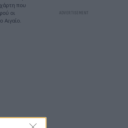
 χάρτη που
φού οι
ο Αιγαίο.
F-16 με