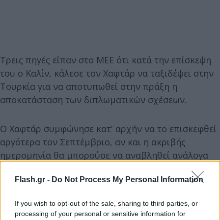
Τρεις πηγές είπαν στο MEE ότι κατά την επίσκεψη
του ο Καλίν, κάλεσε τον Χαφτάρ να ταξιδέψει στην
Τουρκία για να αποτυπωθεί στην πράξη η
αποκατάσταση των διπλωματικών σχέσεων.
Ο Χαφτάρ συμφώνησε κατ' αρχήν να το επισκεφθεί
αργότερα τον Σεπτέμβριο, αν και η ακριβής
ημερομηνία θα μπορούσε να αναβληθεί ανάλογα
με τις εξελίξεις στο πεδίο, οι οποίες παραμένουν
Flash.gr -
Do Not Process My Personal Information
ρευστές.
If you wish to opt-out of the sale, sharing to third parties, or
processing of your personal or sensitive information for