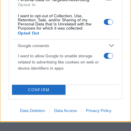
Opted In
I want to opt-out of Collection, Use,
Retention, Sale, and/or Sharing of my
Personal Data that Is Unrelated with the
Purposes for which it was collected.
Opted Out
Google consents
Η πληροφορία για πιθανή επίσκεψη Χαφτάρ στην
Άγκυρα έρχεται, ενώ πληθαίνουν οι φήμες ότι το
I want to allow Google to enable storage
related to advertising like cookies on web or
Κοινοβούλιο του Τομπρούκ ετοιμάζεται να
device identifiers in apps.
επικυρώσει το τουρκολιβυκό μνημόνιο.
CONFIRM
Κάνε κλικ και δες περισσότερο
Flash.gr
στην αναζήτηση της
Google
Data Deletion
Data Access
Privacy Policy