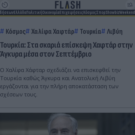
ιδήσεων
Ελλάδα
Πολιτική
Οικονομία
Επιχειρήσεις
Κόσμος
Σπορ
Showbiz
Weekend
Κόσμος
Χαλίφα Χαφτάρ
Τουρκία
Λιβύη
Τουρκία: Στα σκαριά επίσκεψη Χαφτάρ στην
Άγκυρα μέσα στον Σεπτέμβριο
Ο Χαλίφα Χάφταρ σχεδιάζει να επισκεφθεί την
Τουρκία καθώς Άγκυρα και Ανατολική Λιβύη
εργάζονται για την πλήρη αποκατάσταση των
σχέσεων τους.