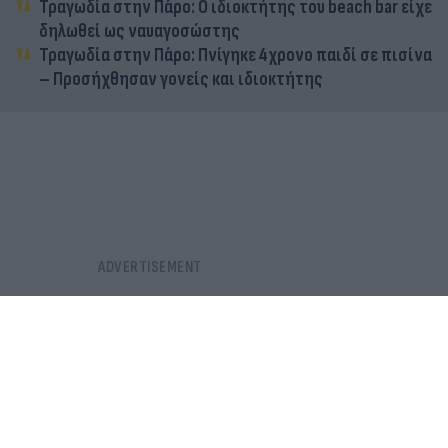
Τραγωδία στην Πάρο: Ο ιδιοκτήτης του beach bar είχε
δηλωθεί ως ναυαγοσώστης
Τραγωδία στην Πάρο: Πνίγηκε 4χρονο παιδί σε πισίνα
– Προσήχθησαν γονείς και ιδιοκτήτης