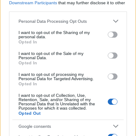
Downstream Participants
that may further disclose it to other
third parties.
Please note that this website/app uses one or more Google
Personal Data Processing Opt Outs
services and may gather and store information including but
not limited to your visit or usage behaviour. You may click to
I want to opt-out of the Sharing of my
personal data.
grant or deny consent to Google and its third-party tags to
Opted In
use your data for below specified purposes in below Google
consent section.
Τουρκικά ΜΜΕ: 4 ελληνικά νησιά πρέπει να
I want to opt-out of the Sale of my
Personal Data.
αποστρατιωτικοποιηθούν [vid]
Opted In
Αγγελική
I want to opt-out of processing my
30.05.2022 12:02
Γιαννακού
Personal Data for Targeted Advertising.
Opted In
I want to opt-out of Collection, Use,
Retention, Sale, and/or Sharing of my
Personal Data that Is Unrelated with the
Purposes for which it was collected.
Opted Out
Google consents