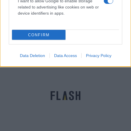
I want to allow Google to enable storage
related to advertising like cookies on web or
device identifiers in apps.
Παραλήρημα στα τουρκικά ΜΜΕ: «Σε 152 νησιά
δεν έχει καθοριστεί κυριαρχία, ίσως πάρουμε
CONFIRM
κάποια»
Αγγελική
27.05.2022 10:59
Γιαννακού
Data Deletion
Data Access
Privacy Policy