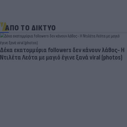
ΑΠΟ ΤΟ ΔΙΚΤΥΟ
Τιμές καυσίμων: «Πονοκέφαλος» το φουλάρισμα
του ρεζερβουάρ για τους αδειούχους του
Αυγούστου