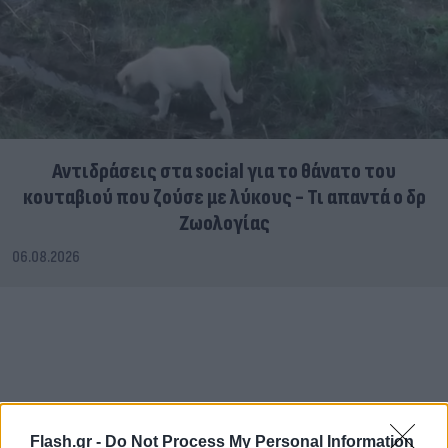
Αντιδράσεις στα social για το θάνατο του
κουταβιού που ζούσε με λύκους - Τι απαντά ο δρ
Ζωολογίας
06.08.2026
Flash.gr -
Do Not Process My Personal Information