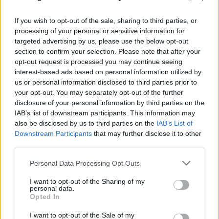
If you wish to opt-out of the sale, sharing to third parties, or
processing of your personal or sensitive information for
targeted advertising by us, please use the below opt-out
section to confirm your selection. Please note that after your
opt-out request is processed you may continue seeing
interest-based ads based on personal information utilized by
us or personal information disclosed to third parties prior to
your opt-out. You may separately opt-out of the further
disclosure of your personal information by third parties on the
IAB’s list of downstream participants. This information may
also be disclosed by us to third parties on the
IAB’s List of
Downstream Participants
that may further disclose it to other
third parties.
Please note that this website/app uses one or more Google
Personal Data Processing Opt Outs
services and may gather and store information including but
not limited to your visit or usage behaviour. You may click to
I want to opt-out of the Sharing of my
personal data.
grant or deny consent to Google and its third-party tags to
Opted In
use your data for below specified purposes in below Google
consent section.
I want to opt-out of the Sale of my