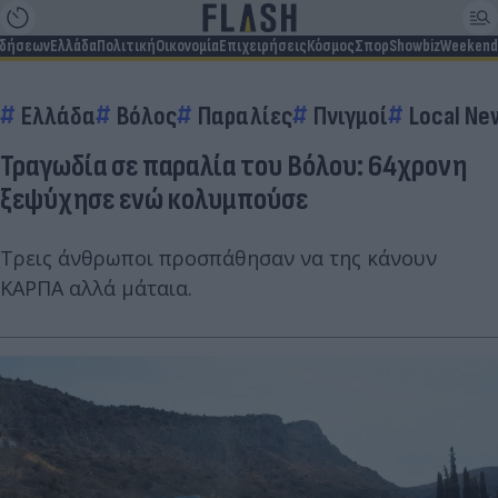
ιδήσεων
Ελλάδα
Πολιτική
Οικονομία
Επιχειρήσεις
Κόσμος
Σπορ
Showbiz
Weekend
Ελλάδα
Βόλος
Παραλίες
Πνιγμοί
Local Ne
Τραγωδία σε παραλία του Βόλου: 64χρονη
ξεψύχησε ενώ κολυμπούσε
Τρεις άνθρωποι προσπάθησαν να της κάνουν
ΚΑΡΠΑ αλλά μάταια.