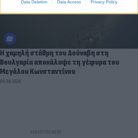
Data Deletion
Data Access
Privacy Policy
Η χαμηλή στάθμη του Δούναβη στη
Βουλγαρία αποκάλυψε τη γέφυρα του
Μεγάλου Κωνσταντίνου
06.08.2026