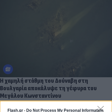
Η χαμηλή στάθμη του Δούναβη στη
Βουλγαρία αποκάλυψε τη γέφυρα του
Μεγάλου Κωνσταντίνου
06.08.2026
Flash.gr -
Do Not Process My Personal Information