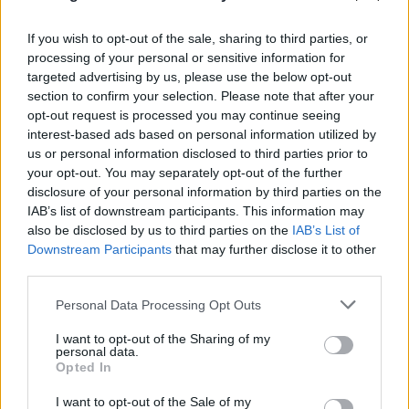
If you wish to opt-out of the sale, sharing to third parties, or
processing of your personal or sensitive information for
targeted advertising by us, please use the below opt-out
section to confirm your selection. Please note that after your
opt-out request is processed you may continue seeing
interest-based ads based on personal information utilized by
us or personal information disclosed to third parties prior to
your opt-out. You may separately opt-out of the further
disclosure of your personal information by third parties on the
IAB’s list of downstream participants. This information may
also be disclosed by us to third parties on the
IAB’s List of
Downstream Participants
that may further disclose it to other
third parties.
Please note that this website/app uses one or more Google
Personal Data Processing Opt Outs
services and may gather and store information including but
not limited to your visit or usage behaviour. You may click to
I want to opt-out of the Sharing of my
personal data.
grant or deny consent to Google and its third-party tags to
Opted In
use your data for below specified purposes in below Google
consent section.
I want to opt-out of the Sale of my