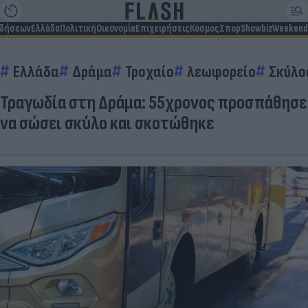
ιδήσεων
Ελλάδα
Πολιτική
Οικονομία
Επιχειρήσεις
Κόσμος
Σπορ
Showbiz
Weekend
Ελλάδα
Δράμα
Τροχαίο
λεωφορείο
Σκύλο
Τραγωδία στη Δράμα: 55χρονος προσπάθησε
να σώσει σκύλο και σκοτώθηκε