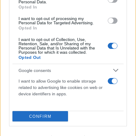
Personal Data.
Opted In
I want to opt-out of processing my
Personal Data for Targeted Advertising.
Opted In
ΠΑΟΚ - Άντερλεχτ 0-1: «Πλήρωσε» το γρήγορο
γκολ και την αστοχία του από την άσπρη βούλα
I want to opt-out of Collection, Use,
Retention, Sale, and/or Sharing of my
06.08.2026
Personal Data that Is Unrelated with the
Purposes for which it was collected.
Opted Out
Google consents
I want to allow Google to enable storage
related to advertising like cookies on web or
device identifiers in apps.
CONFIRM