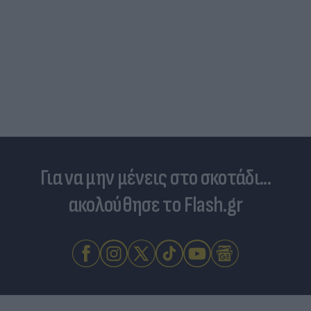
Τιμές καυσίμων: «Πονοκέφαλος» το φουλάρισμα
του ρεζερβουάρ για τους αδειούχους του
Αυγούστου
Για να μην μένεις στο σκοτάδι...
ακολούθησε το Flash.gr