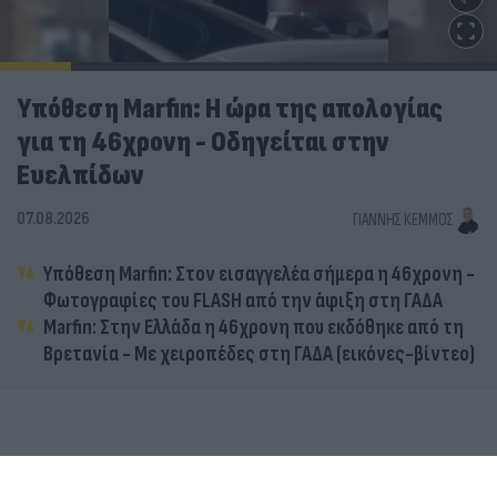
Υπόθεση Marfin: Η ώρα της απολογίας
για τη 46χρονη - Οδηγείται στην
Ευελπίδων
07.08.2026
ΓΙΆΝΝΗΣ ΚΈΜΜΟΣ
Υπόθεση Marfin: Στον εισαγγελέα σήμερα η 46χρονη -
Φωτογραφίες του FLASH από την άφιξη στη ΓΑΔΑ
Marfin: Στην Ελλάδα η 46χρονη που εκδόθηκε από τη
Βρετανία - Με χειροπέδες στη ΓΑΔΑ (εικόνες-βίντεο)