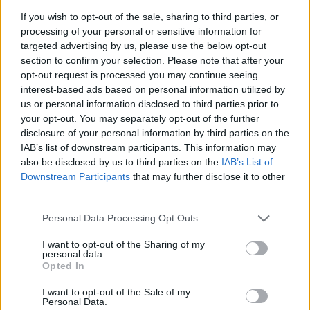
οικείους και τους φίλους του Χρήστου Κερμελίδη o
If you wish to opt-out of the sale, sharing to third parties, or
oποίος έφυγε τόσο άδικα και απροσδόκητα σε
processing of your personal or sensitive information for
targeted advertising by us, please use the below opt-out
ηλικία μόλις 27 ετών. Ας είναι ελαφρύ το χώμα που
section to confirm your selection. Please note that after your
θα τον σκεπάζει. Στην κηδεία του θα παραστεί
opt-out request is processed you may continue seeing
αντιπροσωπεία του Δ.Σ. της ομάδας μας ενώ θα
interest-based ads based on personal information utilized by
us or personal information disclosed to third parties prior to
κατατεθεί και στεφάνι στην μνήμη του« ανέφερε
your opt-out. You may separately opt-out of the further
στην ανακοίνωσή της η πρώην ομάδα του
disclosure of your personal information by third parties on the
27χρονου.
IAB’s list of downstream participants. This information may
also be disclosed by us to third parties on the
IAB’s List of
Downstream Participants
that may further disclose it to other
third parties.
Please note that this website/app uses one or more Google
Personal Data Processing Opt Outs
services and may gather and store information including but
not limited to your visit or usage behaviour. You may click to
I want to opt-out of the Sharing of my
personal data.
grant or deny consent to Google and its third-party tags to
Opted In
use your data for below specified purposes in below Google
consent section.
I want to opt-out of the Sale of my
Personal Data.