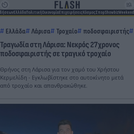
ιδήσεων
Ελλάδα
Πολιτική
Οικονομία
Επιχειρήσεις
Κόσμος
Σπορ
Showbiz
Weekend
Ελλάδα
Λάρισα
Τροχαίο
ποδοσφαιριστής
Τραγωδία στη Λάρισα: Νεκρός 27χρονος
ποδοσφαιριστής σε τραγικό τροχαίο
Θρήνος στη Λάρισα για τον χαμό του Χρήστου
Κερμελίδη - Εγκλωβίστηκε στο αυτοκίνητο μετά
από τροχαίο και απανθρακώθηκε.