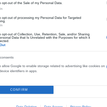
o opt-out of the Sale of my Personal Data.
In
to opt-out of processing my Personal Data for Targeted
ing.
Νέο ράλι ανόδου στα καύσ
In
κυμαίνονται πλέον οι τιμέ
αμόλυβδη και ντίζελ
o opt-out of Collection, Use, Retention, Sale, and/or Sharing
ersonal Data that Is Unrelated with the Purposes for which it
lected.
Out
consents
o allow Google to enable storage related to advertising like cookies on
 μην μένεις στο σκοτάδι... ακολούθησε το F
evice identifiers in apps.
CONFIRM
Data Deletion
Data Access
Privacy Policy