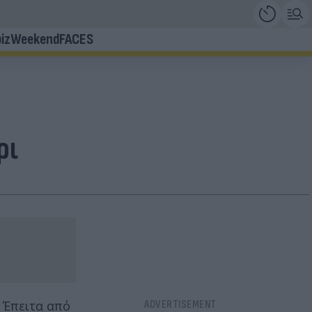
iz
Weekend
FACES
ρι
 Έπειτα από