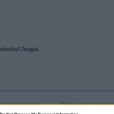
ούπολη
Πνιγμοί