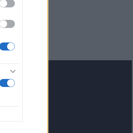
ιμα: Πού
ς σε
lash.gr