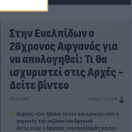
Στην Ευελπίδων ο
26χρονος Αφγανός για
να απολογηθεί: Τι θα
ισχυριστεί στις Αρχές -
Δείτε βίντεο
06.08.2026
ΓΙΆΝΝΗΣ ΤΣΟΎΡΤΗΣ
Κυψέλη: «Δεν ήθελαν να τον παντρευτεί» λέει η
συγγενής της συζύγου του Αφγανού
Αυτός είναι ο Αφγανός που συνελήφθη για τον