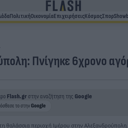
λάδα
Πολιτική
Οικονομία
Επιχειρήσεις
Κόσμος
Σπορ
Showb
ί
πολη: Πνίγηκε 6χρονο αγό
ερο
Flash.gr
στην αναζήτηση της
Google
τη θαλάσσια περιοχή Ιμέρου στην Αλεξανδρούπολη.