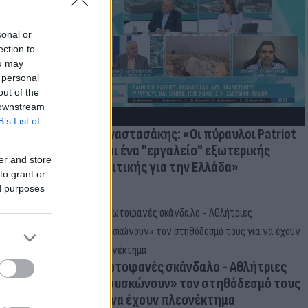
ατί ο
sonal or
παραίτητος
ection to
 παιδιών
ou may
 personal
out of the
 downstream
B’s List of
Γ. Αναστασάκης: «Οι πύραυλοι Patriot
είναι ένα "εργαλείο" εξωτερικής
er and store
πολιτικής για την Ελλάδα»
to grant or
ed purposes
Πρωτοφανές σκάνδαλο - Aθλήτριες
«φουσκώνουν» τον στηθόδεσμό τους
για να έχουν πλεονέκτημα