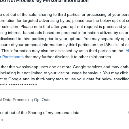
Do Not Process My Personal Information
osition για Κωνσταντέλια
τ»
Καλοκαιρινές διακοπές: Γι
to opt-out of the sale, sharing to third parties, or processing of your per
ελεύθερος χρόνος είναι α
formation for targeted advertising by us, please use the below opt-out s
για την ψυχική υγεία των
r selection. Please note that after your opt-out request is processed y
eing interest-based ads based on personal information utilized by us or
disclosed to third parties prior to your opt-out. You may separately opt-
losure of your personal information by third parties on the IAB’s list of
. This information may also be disclosed by us to third parties on the
IA
Participants
that may further disclose it to other third parties.
 that this website/app uses one or more Google services and may gath
including but not limited to your visit or usage behaviour. You may click 
 to Google and its third-party tags to use your data for below specifi
ogle consent section.
l Data Processing Opt Outs
α για τον καρκίνο των
ηγεί θεραπεία και
o opt-out of the Sharing of my personal data.
ει" τον όγκο
In