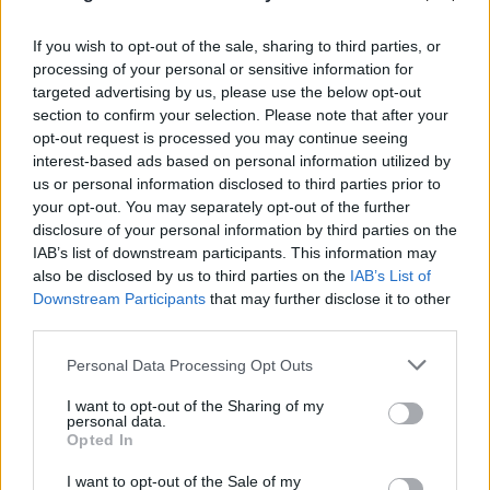
If you wish to opt-out of the sale, sharing to third parties, or
processing of your personal or sensitive information for
targeted advertising by us, please use the below opt-out
section to confirm your selection. Please note that after your
opt-out request is processed you may continue seeing
interest-based ads based on personal information utilized by
us or personal information disclosed to third parties prior to
your opt-out. You may separately opt-out of the further
disclosure of your personal information by third parties on the
IAB’s list of downstream participants. This information may
also be disclosed by us to third parties on the
IAB’s List of
Downstream Participants
that may further disclose it to other
third parties.
Please note that this website/app uses one or more Google
Personal Data Processing Opt Outs
services and may gather and store information including but
not limited to your visit or usage behaviour. You may click to
I want to opt-out of the Sharing of my
personal data.
grant or deny consent to Google and its third-party tags to
Opted In
use your data for below specified purposes in below Google
consent section.
I want to opt-out of the Sale of my