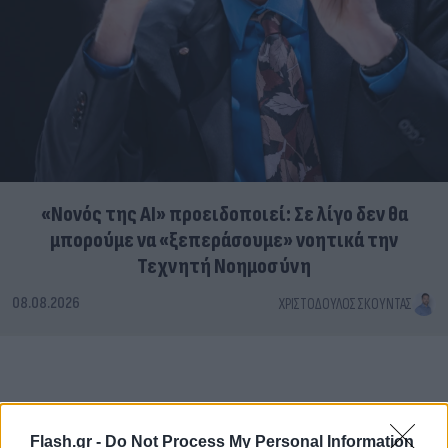
«Νονός της AI» προειδοποιεί: Σε λίγο δεν θα
μπορούμε να «ξεπεράσουμε» νοητικά την
Τεχνητή Νοημοσύνη
08.08.2026
ΧΡΙΣΤΌΔΟΥΛΟΣ ΣΚΟΎΝΤΑΣ
Flash.gr -
Do Not Process My Personal Information