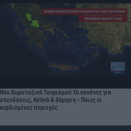
Γιατί οι Έλληνες γελάσαμε πολύ με τη νέα
φανέλα του Σαλάχ (αλλά δεν είναι, προφανώς,
αυτό που νομίζουμε)