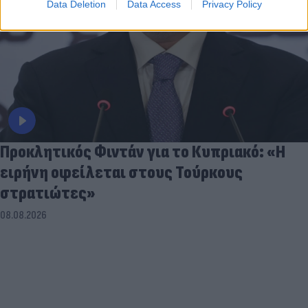
Data Deletion
Data Access
Privacy Policy
Προκλητικός Φιντάν για το Κυπριακό: «Η
ειρήνη οφείλεται στους Τούρκους
στρατιώτες»
08.08.2026