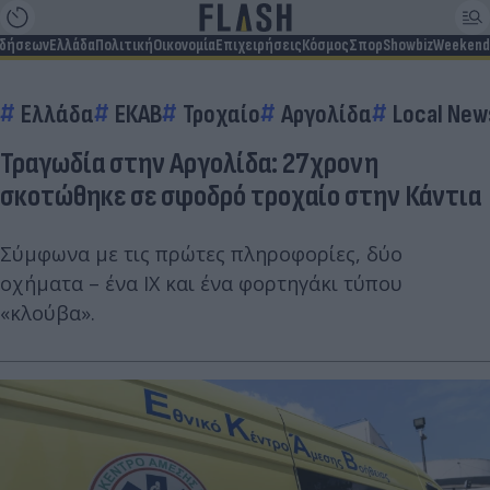
ιδήσεων
Ελλάδα
Πολιτική
Οικονομία
Επιχειρήσεις
Κόσμος
Σπορ
Showbiz
Weekend
Ελλάδα
ΕΚΑΒ
Τροχαίο
Αργολίδα
Local New
Τραγωδία στην Αργολίδα: 27χρονη
σκοτώθηκε σε σφοδρό τροχαίο στην Κάντια
Σύμφωνα με τις πρώτες πληροφορίες, δύο
οχήματα – ένα ΙΧ και ένα φορτηγάκι τύπου
«κλούβα».