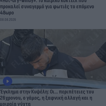
«Hot-dry-windy»: Το καιρικό κοκτέιλ που
προκαλεί συναγερμό για φωτιές το επόμενο
48ωρο
08.08.2026
Έγκλημα στην Κυψέλη: Οι... περιπέτειες του
26χρονου, ο γάμος, η ξαφνική αλλαγή και η
μοιραία νύχτα