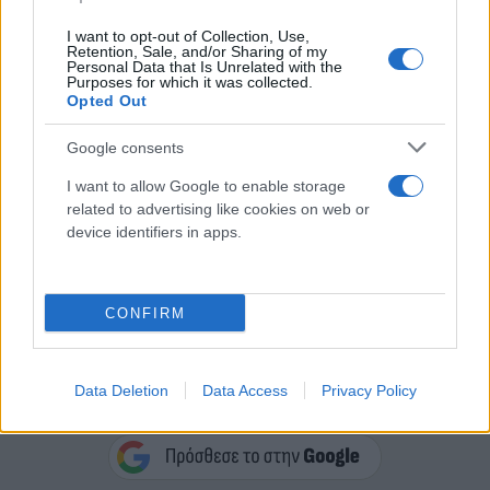
αμφότερες αποτελούν μέρος του «Άξονα της
I want to opt-out of Collection, Use,
Αντίστασης», μιας χαλαρής συμμαχίας μαχητικών
Retention, Sale, and/or Sharing of my
Personal Data that Is Unrelated with the
ομάδων που υποστηρίζονται από το Ιράν σε
Purposes for which it was collected.
Opted Out
ολόκληρη την περιοχή.
Google consents
Το Ισραήλ εξαπέλυσε εκστρατεία βομβαρδισμών
I want to allow Google to enable storage
και χερσαία εισβολή στη Γάζα μετά την επίθεση της
related to advertising like cookies on web or
Χαμάς στις 7 Οκτωβρίου 2023 στις συνοριακές
device identifiers in apps.
κοινότητες του Ισραήλ.
CONFIRM
Κάνε κλικ και δες περισσότερο
Data Deletion
Data Access
Privacy Policy
Flash.gr
στην αναζήτηση της
Google