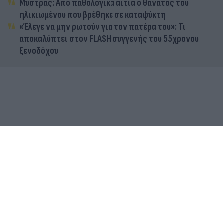
Μυστράς: Από παθολογικά αίτια ο θάνατος του
ηλικιωμένου που βρέθηκε σε καταψύκτη
«Έλεγε να μην ρωτούν για τον πατέρα του»: Τι
αποκαλύπτει στον FLASH συγγενής του 55χρονου
ξενοδόχου