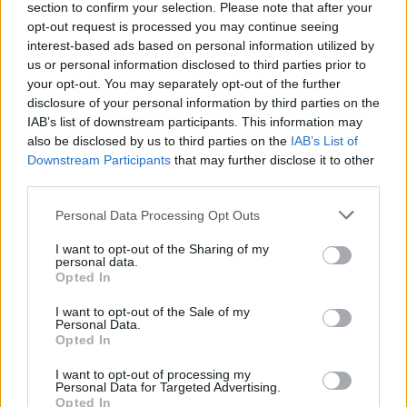
section to confirm your selection. Please note that after your
opt-out request is processed you may continue seeing
interest-based ads based on personal information utilized by
us or personal information disclosed to third parties prior to
your opt-out. You may separately opt-out of the further
disclosure of your personal information by third parties on the
IAB’s list of downstream participants. This information may
also be disclosed by us to third parties on the
IAB’s List of
Downstream Participants
that may further disclose it to other
third parties.
Please note that this website/app uses one or more Google
Personal Data Processing Opt Outs
services and may gather and store information including but
not limited to your visit or usage behaviour. You may click to
I want to opt-out of the Sharing of my
personal data.
grant or deny consent to Google and its third-party tags to
Opted In
use your data for below specified purposes in below Google
consent section.
I want to opt-out of the Sale of my
Personal Data.
Opted In
I want to opt-out of processing my
Personal Data for Targeted Advertising.
Η ομάδα ανταρτών είναι σύμμαχος της Χαμάς και
Opted In