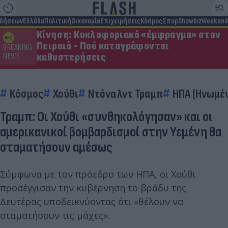
ιδήσεων
Ελλάδα
Πολιτική
Οικονομία
Επιχειρήσεις
Κόσμος
Σπορ
Showbiz
Weekend
Κίνηση: Κυκλοφοριακό «έμφραγμα» στον
Πειραιά - Πού καταγράφονται
BREAKING
καθυστερήσεις
NEWS
Κόσμος
Χούθι
Ντόναλντ Τραμπ
ΗΠΑ (Ηνωμέν
Τραμπ: Οι Χούθι «συνθηκολόγησαν» και οι
αμερικανικοί βομβαρδισμοί στην Υεμένη θα
σταματήσουν αμέσως
Σύμφωνα με τον πρόεδρο των ΗΠΑ, οι Χούθι
προσέγγισαν την κυβέρνηση το βράδυ της
Δευτέρας υποδεικνύοντας ότι «θέλουν να
σταματήσουν τις μάχες».