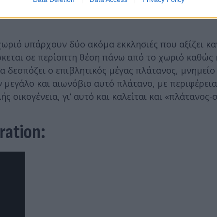
χωριό υπάρχουν δύο ακόμα εκκλησιές που αξίζει κα
ίσκεται σε περίοπτη θέση πάνω από το χωριό καθώς 
α δεσπόζει ο επιβλητικός μέγας πλάτανος, μνημείο
ν μεγάλο και αιωνόβιο αυτό πλάτανο, με περιφέρει
ς οικογένεια, γι’ αυτό και καλείται και «πλάτανος-
iration: