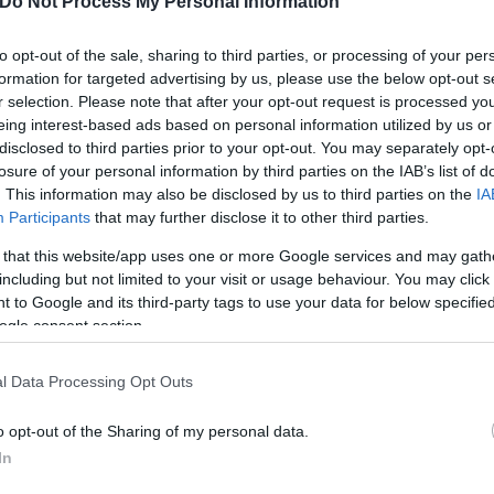
Do Not Process My Personal Information
to opt-out of the sale, sharing to third parties, or processing of your per
formation for targeted advertising by us, please use the below opt-out s
r selection. Please note that after your opt-out request is processed y
eing interest-based ads based on personal information utilized by us or
disclosed to third parties prior to your opt-out. You may separately opt-
losure of your personal information by third parties on the IAB’s list of
. This information may also be disclosed by us to third parties on the
IA
Participants
that may further disclose it to other third parties.
 that this website/app uses one or more Google services and may gath
including but not limited to your visit or usage behaviour. You may click 
α, η “καμαρόβρυση” είναι το πρώτο πράγμα που αντ
 to Google and its third-party tags to use your data for below specifi
πέφτει συνεχώς στον κατακόκκινο τρούλο του Αγίου
ogle consent section.
ιτα από κάθε στροφή. Η εκκλησία του Αγίου Δημητρ
ου Τρίδενδρου από το 1921 και ξανακτισμένη το 19
l Data Processing Opt Outs
ρίσκεται το δημοτικό σχολείο, που δυστυχώς στις μ
o opt-out of the Sharing of my personal data.
In