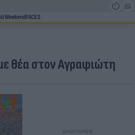
iz
Weekend
FACES
 με θέα στον Αγραφιώτη