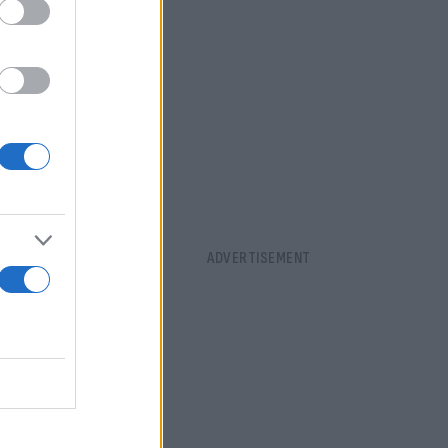
σης των
από την
ος τη
εί θα γεμίσει