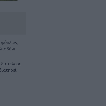
ν φύλλων,
λισδόνι.
 διατέλεσε
διατηρεί