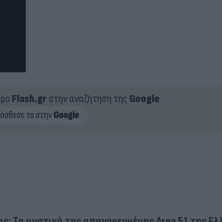
ερο
Flash.gr
στην αναζήτηση της
Google
ας: Tα μυστικά της απαγορευμένης Area 51 της Ε