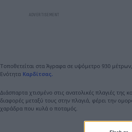
Τοποθετείται στα Άγραφα σε υψόμετρο 930 μέτρων,
Ενότητα
Καρδίτσας.
Διάσπαρτα χτισμένο στις ανατολικές πλαγιές της κ
διαφορές μεταξύ τους στην πλαγιά, φέρει την ομο
χαράδρα που κυλά ο ποταμός.