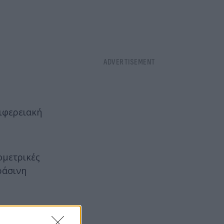
ιφερειακή
ομετρικές
ράσινη