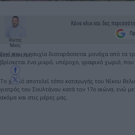
Κάνε κλικ και δες περισσότ
Φώτης
Νάκος
Εκεί που η ησυχία διαταράσσεται μονάχα από τα τ
03.10.2023 12:00
βρίσκεται ένα μικρό, υπέροχο, γραφικό χωριό, που
Το χωριό αποτελεί τόπο καταγωγής του Νίκου Βελισ
γιατρός του Σουλτάνου κατά τον 17ο αιώνα, ενώ με
ακόμα και στις μέρες μας.