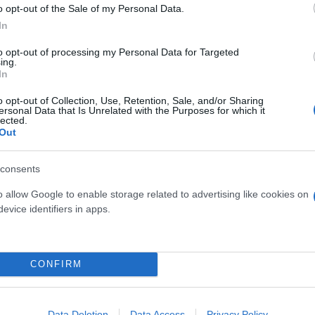
o opt-out of the Sale of my Personal Data.
φενεδάκι λίγο πιο πάνω, αποτελεί σημείο συνάντη
In
 σπιτικό τους, προσφέροντας στον επισκέπτη λίγη 
 ενώ ταυτόχρονα είναι το “μπαλκόνι” του χωριού πρ
to opt-out of processing my Personal Data for Targeted
ing.
In
o opt-out of Collection, Use, Retention, Sale, and/or Sharing
ersonal Data that Is Unrelated with the Purposes for which it
να διανυκτερεύσει κανείς, όμως όποιος το επισκεφτ
lected.
ς και φυσικά παράδοσης και ηρεμίας.
Out
consents
o allow Google to enable storage related to advertising like cookies on
evice identifiers in apps.
CONFIRM
Data Deletion
Data Access
Privacy Policy