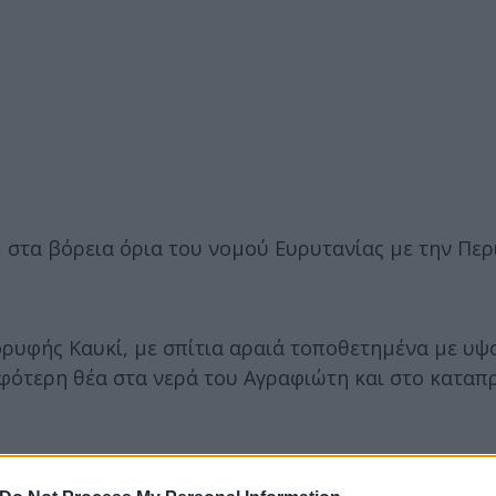
 στα βόρεια όρια του νομού Ευρυτανίας με την Περ
ορυφής Καυκί, με σπίτια αραιά τοποθετημένα με υψ
ρφότερη θέα στα νερά του Αγραφιώτη και στο καταπ