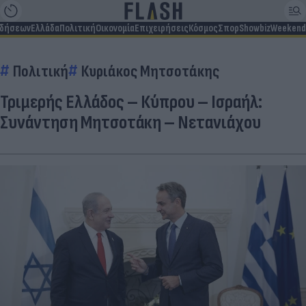
ιδήσεων
Ελλάδα
Πολιτική
Οικονομία
Επιχειρήσεις
Κόσμος
Σπορ
Showbiz
Weekend
Πολιτική
Κυριάκος Μητσοτάκης
Τριμερής Ελλάδος – Κύπρου – Ισραήλ:
Συνάντηση Μητσοτάκη – Νετανιάχου