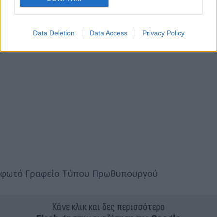
Data Deletion
Data Access
Privacy Policy
φωτό Γραφείο Τύπου Πρωθυπουργού
Κάνε κλικ και δες περισσότερο