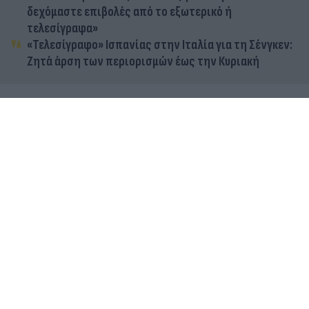
δεχόμαστε επιβολές από το εξωτερικό ή
τελεσίγραφα»
«Τελεσίγραφο» Ισπανίας στην Ιταλία για τη Σένγκεν:
Ζητά άρση των περιορισμών έως την Κυριακή