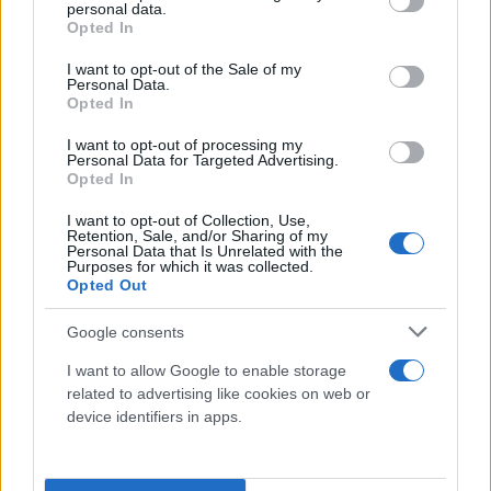
personal data.
grant or deny consent to Google and its third-party tags to
Opted In
use your data for below specified purposes in below Google
consent section.
I want to opt-out of the Sale of my
Η Εθνική Επιτροπή Εμβολιασμών έχει δώσει το
Personal Data.
Opted In
«πράσινο φως» για τον εμβολιασμό με την 3η
επαναληπτική δόση με το εμβόλιο κατά της Covid-
I want to opt-out of processing my
Personal Data for Targeted Advertising.
19, σε ειδικές ομάδες του πληθυσμού που
Opted In
βρίσκονται σε αυξημένο κίνδυνο, καθώς δεν
I want to opt-out of Collection, Use,
οικοδομούν εύκολα ανοσία και ενδέχεται να έχουν
Retention, Sale, and/or Sharing of my
Personal Data that Is Unrelated with the
υποστεί απώλεια του τίτλου αντισωμάτων.
Purposes for which it was collected.
Opted Out
Πρόκειται για 285.000 ανοσοκατασταλμένους
Google consents
πολίτες, και πιο συγκεκριμένα για ασθενείς των
I want to allow Google to enable storage
παρακάτω κατηγοριών:
related to advertising like cookies on web or
device identifiers in apps.
μεταμοσχευμένοι είτε συμπαγών οργάνων
είτε αιμοποιητικών κυττάρων