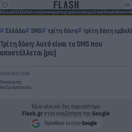
ιδήσεων
Ελλάδα
Πολιτική
Οικονομία
Επιχειρήσεις
Κόσμος
Σπορ
Showbiz
Weekend
Ελλάδα
SMS
τρίτη δόση
τρίτη δόση εμβολ
Τρίτη δόση: Αυτό είναι το SMS που
αποστέλλεται [pic]
13.09.2021 22:59
Παναγιώτης
Αλεξανδρόπουλος
Κάνε κλικ και δες περισσότερο
Flash.gr
στην αναζήτηση της
Google