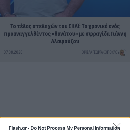
Το τέλος στελεχών του ΣΚΑΪ: Το χρονικό ενός
προαναγγελθέντος «θανάτου» με σφραγίδα Γιάννη
Αλαφούζου
07.08.2026
ΧΡΊΣΛΑ ΓΕΩΡΓΑΚΟΠΟΎΛΟΥ
Flash.gr -
Do Not Process My Personal Information