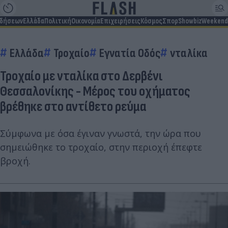
ιδήσεων
Ελλάδα
Πολιτική
Οικονομία
Επιχειρήσεις
Κόσμος
Σπορ
Showbiz
Weekend
Ελλάδα
Τροχαίο
Εγνατία Οδός
νταλίκα
Τροχαίο με νταλίκα στο Δερβένι
Θεσσαλονίκης - Μέρος του οχήματος
βρέθηκε στο αντίθετο ρεύμα
Σύμφωνα με όσα έγιναν γνωστά, την ώρα που
σημειώθηκε το τροχαίο, στην περιοχή έπεφτε
βροχή.