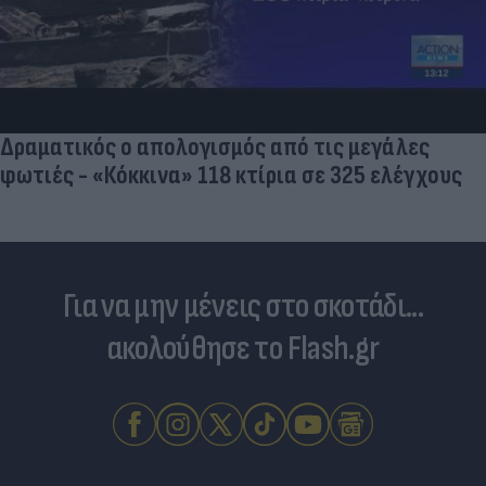
«Στην pole position για Κωνσταντέλια η
Ντόρτμουντ»
Για να μην μένεις στο σκοτάδι...
ακολούθησε το Flash.gr