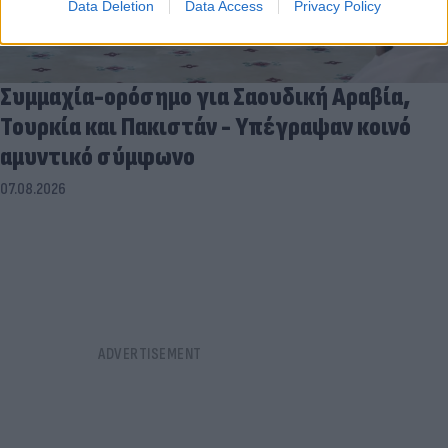
Data Deletion
Data Access
Privacy Policy
Συμμαχία-ορόσημο για Σαουδική Αραβία,
Τουρκία και Πακιστάν - Υπέγραψαν κοινό
αμυντικό σύμφωνο
07.08.2026