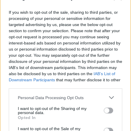
If you wish to opt-out of the sale, sharing to third parties, or
processing of your personal or sensitive information for
targeted advertising by us, please use the below opt-out
section to confirm your selection. Please note that after your
opt-out request is processed you may continue seeing
interest-based ads based on personal information utilized by
us or personal information disclosed to third parties prior to
your opt-out. You may separately opt-out of the further
disclosure of your personal information by third parties on the
IAB’s list of downstream participants. This information may
also be disclosed by us to third parties on the
IAB’s List of
Downstream Participants
that may further disclose it to other
third parties.
Please note that this website/app uses one or more Google
Personal Data Processing Opt Outs
services and may gather and store information including but
not limited to your visit or usage behaviour. You may click to
I want to opt-out of the Sharing of my
personal data.
grant or deny consent to Google and its third-party tags to
Opted In
use your data for below specified purposes in below Google
consent section.
I want to opt-out of the Sale of my