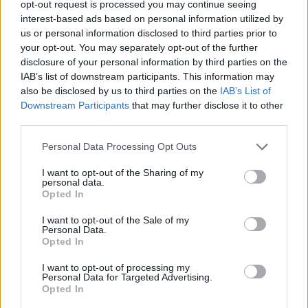
opt-out request is processed you may continue seeing
and-a-half-hour flight.
interest-based ads based on personal information utilized by
us or personal information disclosed to third parties prior to
your opt-out. You may separately opt-out of the further
📹 AmirMateen2
pic.twitter.com/2sGaBA1J5q
disclosure of your personal information by third parties on the
— Breaking Aviation News & Videos (@aviationbrk)
February 26, 2024
IAB’s list of downstream participants. This information may
also be disclosed by us to third parties on the
IAB’s List of
Ένας από αυτούς είπε: «Ο μεθυσμένος τύπος ήταν
Downstream Participants
that may further disclose it to other
third parties.
εξαιρετικά βίαιος. Το πλήρωμα της Emirates τον
συγκράτησε και του πέρασε χειροπέδες, αλλά
Please note that this website/app uses one or more Google
Personal Data Processing Opt Outs
services and may gather and store information including but
νομίζω ότι οι Αρχές του Πακιστάν τον άφησαν να
not limited to your visit or usage behaviour. You may click to
I want to opt-out of the Sharing of my
φύγει, καθώς είχε καλές διασυνδέσεις».
personal data.
grant or deny consent to Google and its third-party tags to
Opted In
use your data for below specified purposes in below Google
consent section.
I want to opt-out of the Sale of my
Personal Data.
Opted In
I want to opt-out of processing my
Personal Data for Targeted Advertising.
Opted In