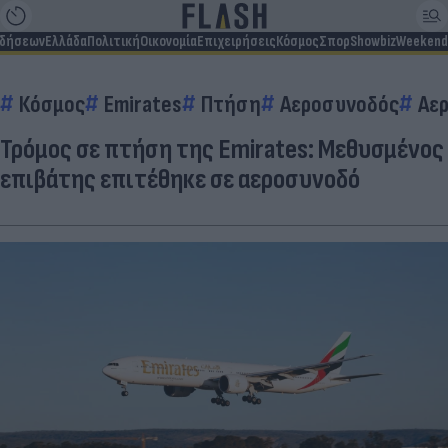
ιδήσεων
Ελλάδα
Πολιτική
Οικονομία
Επιχειρήσεις
Κόσμος
Σπορ
Showbiz
Weekend
Κόσμος
Emirates
Πτήση
Αεροσυνοδός
Αε
Τρόμος σε πτήση της Emirates: Μεθυσμένος
επιβάτης επιτέθηκε σε αεροσυνοδό