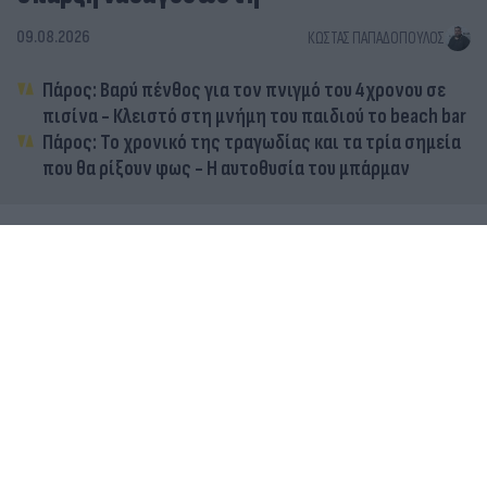
09.08.2026
ΚΏΣΤΑΣ ΠΑΠΑΔΌΠΟΥΛΟΣ
Πάρος: Βαρύ πένθος για τον πνιγμό του 4χρονου σε
πισίνα - Κλειστό στη μνήμη του παιδιού το beach bar
Πάρος: Το χρονικό της τραγωδίας και τα τρία σημεία
που θα ρίξουν φως - Η αυτοθυσία του μπάρμαν