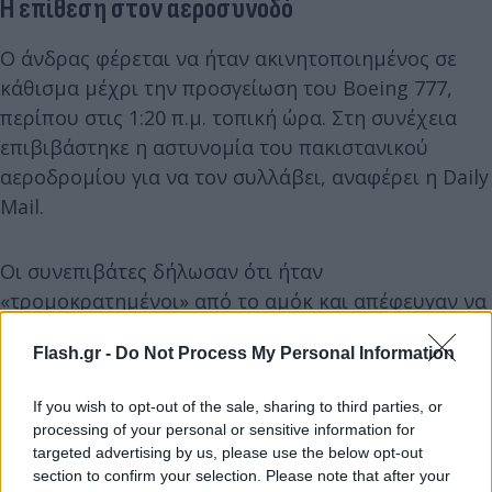
Η επίθεση στον αεροσυνοδό
Ο άνδρας φέρεται να ήταν ακινητοποιημένος σε
κάθισμα μέχρι την προσγείωση του Boeing 777,
περίπου στις 1:20 π.μ. τοπική ώρα. Στη συνέχεια
επιβιβάστηκε η αστυνομία του πακιστανικού
αεροδρομίου για να τον συλλάβει, αναφέρει η Daily
Mail.
Οι συνεπιβάτες δήλωσαν ότι ήταν
«τρομοκρατημένοι» από το αμόκ και απέφευγαν να
περνούν δίπλα από τον ιπτάμενο υπό τον φόβο ότι
Flash.gr -
Do Not Process My Personal Information
θα μπορούσε να τους επιτεθεί.
If you wish to opt-out of the sale, sharing to third parties, or
Cabin crew on an Emirates flight between Dubai
processing of your personal or sensitive information for
and Islamabad forced to tackle a drunk passenger
targeted advertising by us, please use the below opt-out
section to confirm your selection. Please note that after your
after he allegedly became violent during the two-