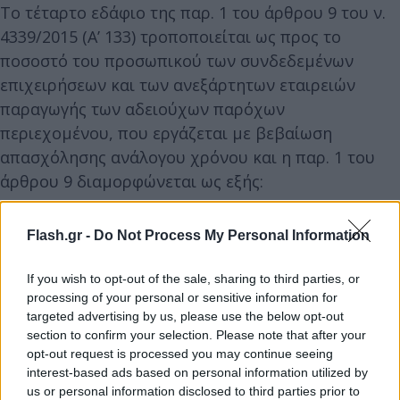
Το τέταρτο εδάφιο της παρ. 1 του άρθρου 9 του ν.
4339/2015 (Α’ 133) τροποποιείται ως προς το
ποσοστό του προσωπικού των συνδεδεμένων
επιχειρήσεων και των ανεξάρτητων εταιρειών
παραγωγής των αδειούχων παρόχων
περιεχομένου, που εργάζεται με βεβαίωση
απασχόλησης ανάλογου χρόνου και η παρ. 1 του
άρθρου 9 διαμορφώνεται ως εξής:
«1. Οι αδειούχοι πάροχοι περιεχομένου
Flash.gr -
Do Not Process My Personal Information
υποχρεούνται να εξασφαλίζουν ότι διαθέτουν
επαρκείς ανθρωπίνους πόρους, ανάλογα με την
If you wish to opt-out of the sale, sharing to third parties, or
processing of your personal or sensitive information for
κατηγορία της εμβέλειας, εθνικής ή περιφερειακής,
targeted advertising by us, please use the below opt-out
και το είδος του προγράμματος, ενημερωτικού
section to confirm your selection. Please note that after your
γενικού περιεχομένου ή μη ενημερωτικού
opt-out request is processed you may continue seeing
interest-based ads based on personal information utilized by
περιεχομένου.
us or personal information disclosed to third parties prior to