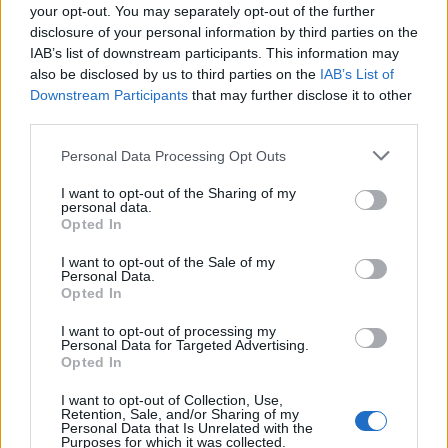
your opt-out. You may separately opt-out of the further
Προς τον σκοπό αυτό, για την κάλυψη των αναγκών
disclosure of your personal information by third parties on the
IAB’s list of downstream participants. This information may
τους που αφορούν σε θέσεις δημοσιογράφων και
also be disclosed by us to third parties on the
IAB’s List of
των αναγκών τεχνικής και διοικητικής
Downstream Participants
that may further disclose it to other
υποστήριξης, υποχρεούνται να διατηρούν
third parties.
συγκεκριμένο ετήσιο μέσο όρο προσωπικού, το
Please note that this website/app uses one or more Google
Personal Data Processing Opt Outs
οποίο δύναται να απαρτίζεται από:
services and may gather and store information including but
not limited to your visit or usage behaviour. You may click to
I want to opt-out of the Sharing of my
personal data.
grant or deny consent to Google and its third-party tags to
Opted In
(α) εργαζομένους με σύμβαση εξαρτημένης
use your data for below specified purposes in below Google
εργασίας πλήρους απασχόλησης,
consent section.
I want to opt-out of the Sale of my
Personal Data.
Opted In
(β) προσωπικό συνδεδεμένων με τον αδειούχο
I want to opt-out of processing my
πάροχο περιεχομένου επιχειρήσεων με βεβαίωση
Personal Data for Targeted Advertising.
Opted In
απασχόλησης ανάλογου χρόνου αποκλειστικά για
τις ανάγκες του συγκεκριμένου παρόχου και
I want to opt-out of Collection, Use,
Retention, Sale, and/or Sharing of my
Personal Data that Is Unrelated with the
Purposes for which it was collected.