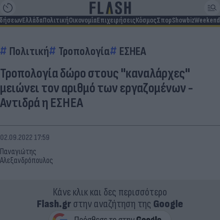
ιδήσεων
Ελλάδα
Πολιτική
Οικονομία
Επιχειρήσεις
Κόσμος
Σπορ
Showbiz
Weekend
Πολιτική
Τροπολογία
ΕΣΗΕΑ
Τροπολογία δώρο στους "καναλάρχες"
μειώνει τον αριθμό των εργαζομένων -
Αντιδρά η ΕΣΗΕΑ
02.09.2022 17:59
Παναγιώτης
Αλεξανδρόπουλος
Κάνε κλικ και δες περισσότερο
Flash.gr
στην αναζήτηση της
Google