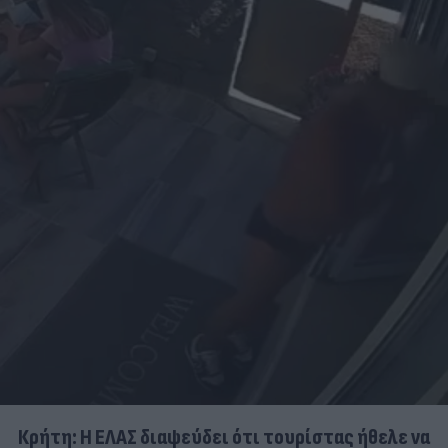
Κρήτη: Η ΕΛΑΣ διαψεύδει ότι τουρίστας ήθελε να