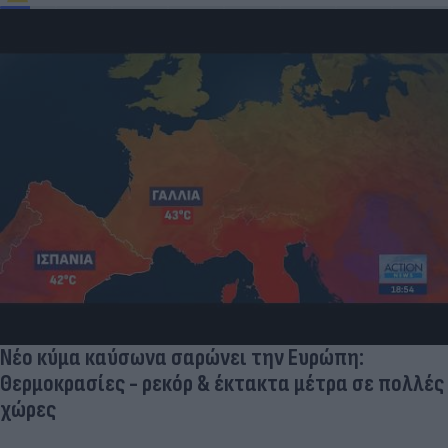
Δραματικός ο απολογισμός από τις μεγάλες
φωτιές - «Κόκκινα» 118 κτίρια σε 325 ελέγχους