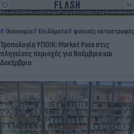
ιδήσεων
Ελλάδα
Πολιτική
Οικονομία
Επιχειρήσεις
Κόσμος
Σπορ
Showbiz
Weekend
Οικονομία
Επιδόματα
φυσικές καταστροφέ
Τροπολογία ΥΠΟΙΚ: Market Pass στις
πληγείσες περιοχές για Νοέμβριο και
Δεκέμβριο