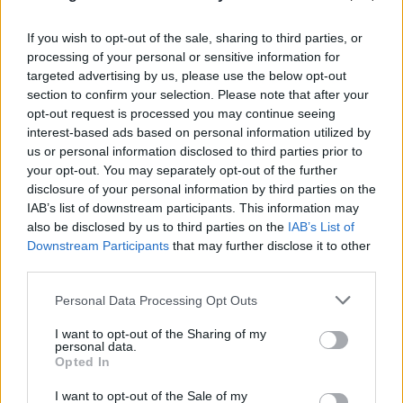
If you wish to opt-out of the sale, sharing to third parties, or
processing of your personal or sensitive information for
targeted advertising by us, please use the below opt-out
section to confirm your selection. Please note that after your
opt-out request is processed you may continue seeing
interest-based ads based on personal information utilized by
us or personal information disclosed to third parties prior to
your opt-out. You may separately opt-out of the further
disclosure of your personal information by third parties on the
Σένγκεν υπό πίεση: Τι αλλάζει στα
IAB’s list of downstream participants. This information may
also be disclosed by us to third parties on the
IAB’s List of
ευρωπαϊκά σύνορα η κόντρα Ισπανίας,
Downstream Participants
that may further disclose it to other
Ιταλίας για το μεταναστευτικό
third parties.
08.08.2026
Please note that this website/app uses one or more Google
Personal Data Processing Opt Outs
services and may gather and store information including but
not limited to your visit or usage behaviour. You may click to
I want to opt-out of the Sharing of my
personal data.
grant or deny consent to Google and its third-party tags to
Opted In
use your data for below specified purposes in below Google
consent section.
I want to opt-out of the Sale of my