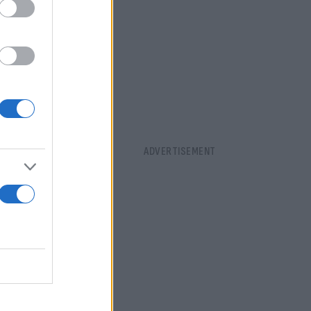
ε μέσω του
ίστανται
ται εκ νέου
ς κατά τη
ss II
.Ε.Π..
ματα
η του Market