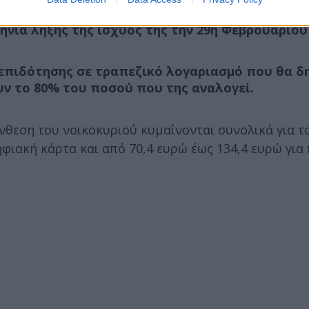
α θα αποθηκεύουν στο έξυπνο κινητό τους και 
ηνία λήξης της ισχύος της την 29η Φεβρουαρίου 
επιδότησης σε τραπεζικό λογαριασμό που θα δ
υν το 80% του ποσού που της αναλογεί.
νθεση του νοικοκυριού κυμαίνονται συνολικά για τ
φιακή κάρτα και από 70,4 ευρώ έως 134,4 ευρώ για