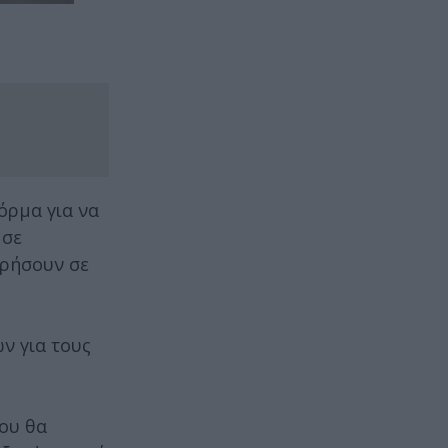
όρμα για να
 σε
ωρήσουν σε
ν για τους
που θα