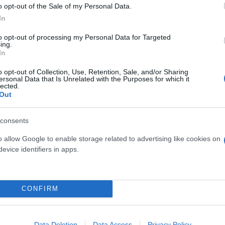
o opt-out of the Sale of my Personal Data.
 Στυραίων του Δήμου Καρύστου.
In
to opt-out of processing my Personal Data for Targeted
σει της δήλωσης κύριας κατοικίας στο Ε1 2023, είτ
ing.
In
o opt-out of Collection, Use, Retention, Sale, and/or Sharing
ersonal Data that Is Unrelated with the Purposes for which it
ύκλων του MarketPass στις πληγείσες περιοχές καθ
lected.
υς μήνες Νοεμβρίου – Δεκεμβρίου χωρίς να απαιτεί
Out
εν κατέστησαν δικαιούχοι της οικονομικής ενίσχυση
ύχοι με τα κριτήρια και προϋποθέσεις του Market Pa
consents
ψηφιακής πλατφόρμας vouchers.gov.gr ή μέσω των Κ
o allow Google to enable storage related to advertising like cookies on
t Pass II στις πληγείσες περιοχές καθίστανται αυτό
evice identifiers in apps.
 με τον τρόπο που έλαβαν ή θα λάβουν την ενίσχυσ
CONFIRM
Data Deletion
Data Access
Privacy Policy