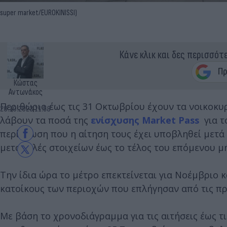
super market/EUROKINISSI)
Κάνε κλικ και δες περισσότ
Κώστας
Αντωνάκος
Περιθώριο έως τις 31 Οκτωβρίου έχουν τα νοικοκυ
20.10.2023 11:58
λάβουν τα ποσά της
ενίσχυσης
Market Pass
για τ
περίπτωση που η αίτηση τους έχει υποβληθεί μετά
μεταβολές στοιχείων έως το τέλος του επόμενου μ
Την ίδια ώρα το μέτρο επεκτείνεται για Νοέμβριο 
κατοίκους των περιοχών που επλήγησαν από τις π
Με βάση το χρονοδιάγραμμα για τις αιτήσεις έως τ