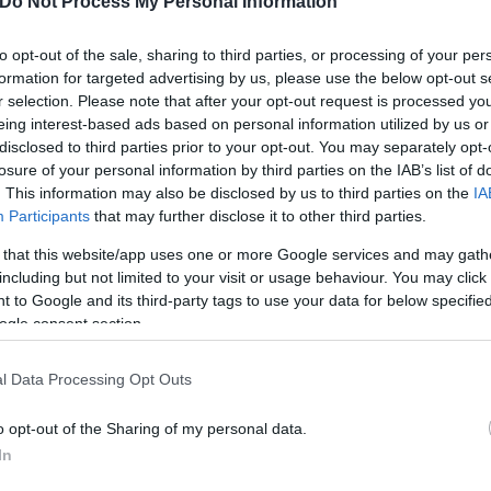
Do Not Process My Personal Information
περιοχές της Δημοτικής Ενότητας Φιλλύρας του Δήμ
 των Δημοτικών Κοινοτήτων Γρατινής, Στυλαρίου κ
to opt-out of the sale, sharing to third parties, or processing of your per
 Δήμου Κομοτηνής, της Δημοτικής Κοινότητας Μαρ
formation for targeted advertising by us, please use the below opt-out s
r selection. Please note that after your opt-out request is processed y
ς Ενότητας Σαπών του Δήμου Μαρώνειας Σαπών,
eing interest-based ads based on personal information utilized by us or
disclosed to third parties prior to your opt-out. You may separately opt-
εριοχές της Δημοτικής Κοινότητας Στειρίου της Δη
losure of your personal information by third parties on the IAB’s list of
Αντίκυρας, της Δημοτικής Ενότητας Κυριακίου το
. This information may also be disclosed by us to third parties on the
IA
Participants
that may further disclose it to other third parties.
ς και Αγίας Άννας της Δημοτικής Ενότητας Κορώνει
του Δήμου Θηβαίων, και των Δημοτικών Κοινοτήτων
 that this website/app uses one or more Google services and may gath
including but not limited to your visit or usage behaviour. You may click 
 του Δήμου Τανάγρας,
 to Google and its third-party tags to use your data for below specifi
ogle consent section.
 περιοχές της Δημοτικής Κοινότητας Κάτω Τιθορέας
ητας Ελάτειας του Δήμου Αμφίκλειας-Ελάτειας, του
l Data Processing Opt Outs
ης, και του Δήμου Στυλίδας.
o opt-out of the Sharing of my personal data.
In
ριοχές του Δήμου Λίμνης — Μαντουδίου — Αγίας Άν
 και Ωρέων του Δήμου Ιστιαίας — Αιδηψού, της Δημ