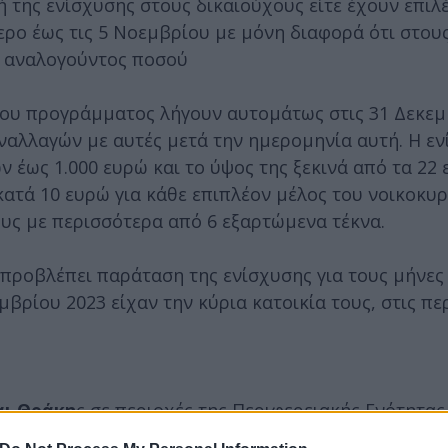
 της ενίσχυσης στους δικαιούχους είτε έχουν επιλ
τερο έως τις 5 Νοεμβρίου με μόνη διαφορά ότι στου
υ αναλογούντος ποσού
 του προγράμματος λήγουν αυτομάτως στις 31 Δεκε
υναλλαγών με αυτές μετά την ημερομηνία αυτή. Η ε
 έως 1.000 ευρώ και το ύψος της ξεκινά από τα 22
ατά 10 ευρώ για κάθε επιπλέον μέλος του νοικοκυρ
ους με περισσότερα από 6 εξαρτώμενα τέκνα.
 προβλέπει παράταση της ενίσχυσης για τους μήνε
βρίου 2023 είχαν την κύρια κατοικία τους, στις πε
αι Θράκη
ς σε περιοχές της Περιφερειακής Ενότητας