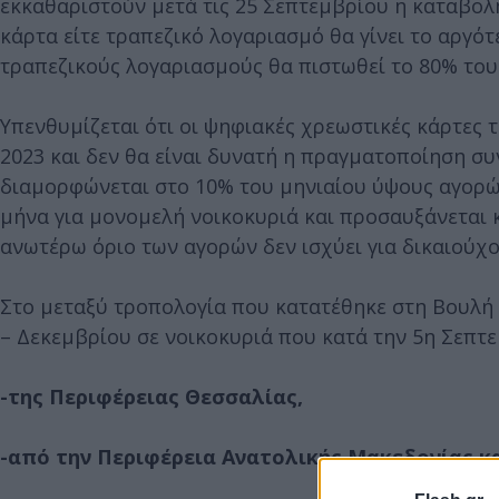
εκκαθαριστούν μετά τις 25 Σεπτεμβρίου η καταβολή
κάρτα είτε τραπεζικό λογαριασμό θα γίνει το αργό
τραπεζικούς λογαριασμούς θα πιστωθεί το 80% το
Υπενθυμίζεται ότι οι ψηφιακές χρεωστικές κάρτες
2023 και δεν θα είναι δυνατή η πραγματοποίηση σ
διαμορφώνεται στο 10% του μηνιαίου ύψους αγορών
μήνα για μονομελή νοικοκυριά και προσαυξάνεται κ
ανωτέρω όριο των αγορών δεν ισχύει για δικαιούχ
Στο μεταξύ τροπολογία που κατατέθηκε στη Βουλή
– Δεκεμβρίου σε νοικοκυριά που κατά την 5η Σεπτεμ
-της Περιφέρειας Θεσσαλίας,
-από την Περιφέρεια Ανατολικής Μακεδονίας κ