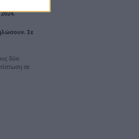
την οποία
2024.
ηλώσουν. Σε
ους δύο
 πίστωση σε