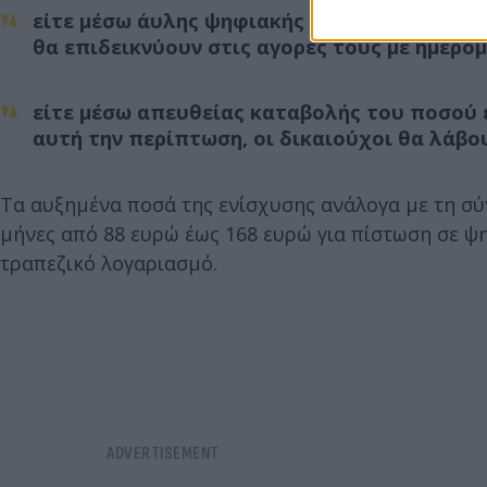
είτε μέσω άυλης ψηφιακής κάρτας, την οποί
θα επιδεικνύουν στις αγορές τους με ημερομ
είτε μέσω απευθείας καταβολής του ποσού 
αυτή την περίπτωση, οι δικαιούχοι θα λάβο
Τα αυξημένα ποσά της ενίσχυσης ανάλογα με τη σύ
μήνες από 88 ευρώ έως 168 ευρώ για πίστωση σε ψη
τραπεζικό λογαριασμό.