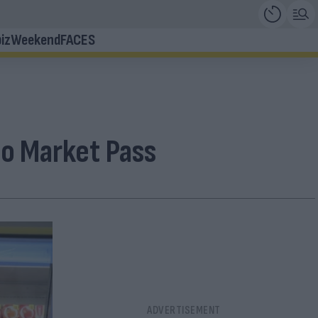
iz
Weekend
FACES
το Market Pass