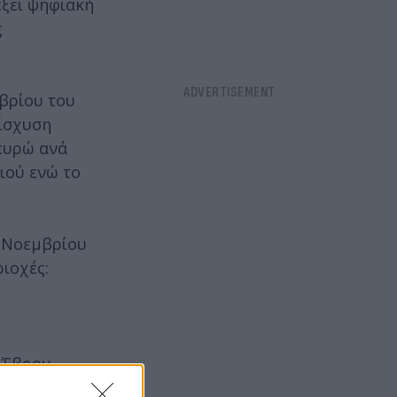
έξει ψηφιακή
ς
μβρίου του
νίσχυση
 ευρώ ανά
ιού ενώ το
ς Νοεμβρίου
ριοχές:
 Έβρου,