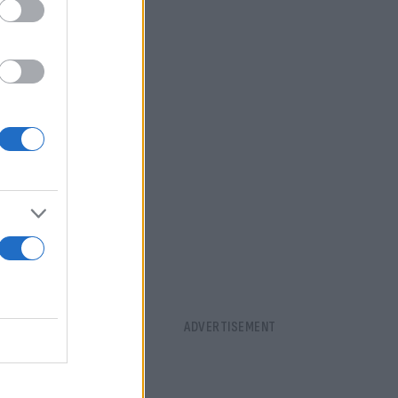
ις απώλειας
ρώνεται
α τις
ποιείται:
πολύ κοντά
ότι εάν δεν