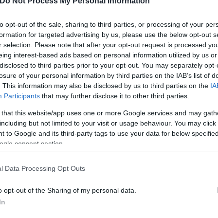
Do Not Process My Personal Information
ΔΕ.
to opt-out of the sale, sharing to third parties, or processing of your per
formation for targeted advertising by us, please use the below opt-out s
r selection. Please note that after your opt-out request is processed y
eing interest-based ads based on personal information utilized by us or
disclosed to third parties prior to your opt-out. You may separately opt-
 προφίλ τους, τις οφειλές τους προς την εφορία, ν
losure of your personal information by third parties on the IAB’s list of
 παίρνουν γενικές και προσωποποιημένες ενημερώσε
. This information may also be disclosed by us to third parties on the
IA
Participants
that may further disclose it to other third parties.
 οι ελεύθεροι επαγγελματίες θα λαμβάνουν ενημερώσ
αταληκτική ημερομηνία πληρωμής του φόρου και ό
 that this website/app uses one or more Google services and may gath
including but not limited to your visit or usage behaviour. You may click 
Νοεμβρίου και μέχρι τις 29 του μήνα δεν έχει πληρ
 to Google and its third-party tags to use your data for below specifi
 τρόπο θα ειδοποιούνται οι φορολογούμενοι για τη
ogle consent section.
δήματος, του ΕΝΦΙΑ ή των δόσεων από ρυθμίσεις ο
l Data Processing Opt Outs
o opt-out of the Sharing of my personal data.
In