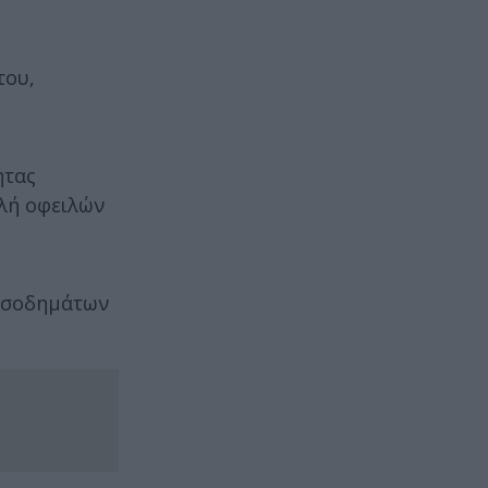
του,
ητας
ολή οφειλών
εισοδημάτων