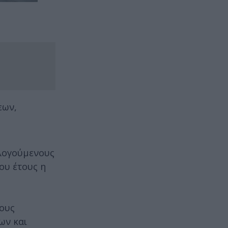
εων,
ολογούμενους
ου έτους η
τους
ων και