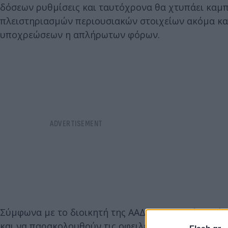
δόσεων ρυθμίσεις και ταυτόχρονα θα χτυπάει καμπ
πλειστηριασμών περιουσιακών στοιχείων ακόμα κα
υποχρεώσεων η απλήρωτων φόρων.
Σύμφωνα με το διοικητή της ΑΑΔΕ Γ. Πιτσιλή το νέο
και να παρακολουθούν τις οφειλές τους, ακόμη και