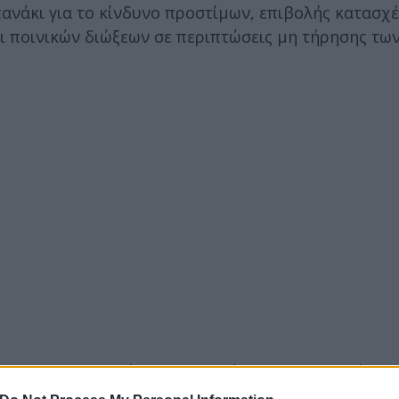
ανάκι για το κίνδυνο προστίμων, επιβολής κατασχ
ι ποινικών διώξεων σε περιπτώσεις μη τήρησης τω
 application θα δίνει τη δυνατότητα στους πολίτες
 να τις εξοφλήσουν, καθώς επίσης να βλέπουν τα αι