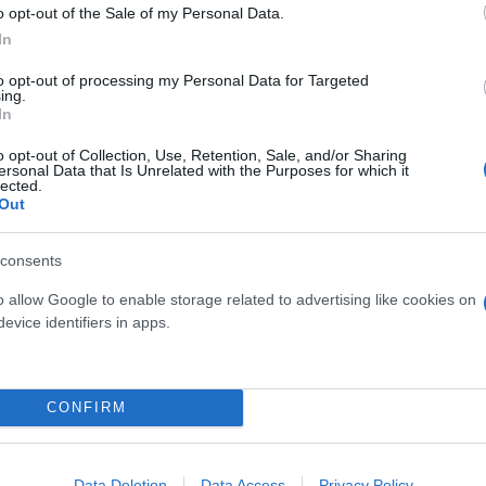
o opt-out of the Sale of my Personal Data.
In
to opt-out of processing my Personal Data for Targeted
ing.
In
o opt-out of Collection, Use, Retention, Sale, and/or Sharing
ersonal Data that Is Unrelated with the Purposes for which it
lected.
Out
πόλοιπο των δόσεων της ρύθμισης και για περιπτώσε
ιλέτης δεν πληρώσει μία δόση το σύστημα θα ενημε
consents
 υπόχρεο για τη δόση που δεν κατέβαλε αλλά και γι
o allow Google to enable storage related to advertising like cookies on
 Συγκεκριμένα ο συναγερμός της εφορίας θα ενεργο
evice identifiers in apps.
μία μηνιαία δόση της ρύθμισής του και βρίσκεται 
CONFIRM
Στην περίπτωση αυτή, το σύστημα θα τον ειδοποιεί 
η, θα τεθεί εκτός ρύθμισης.
Data Deletion
Data Access
Privacy Policy