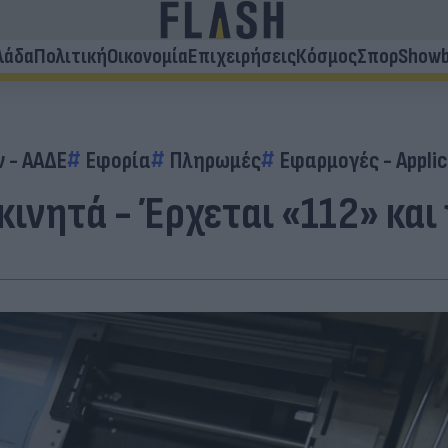
λάδα
Πολιτική
Οικονομία
Επιχειρήσεις
Κόσμος
Σπορ
Showb
 - ΑΑΔΕ
Εφορία
Πληρωμές
Εφαρμογές - Applic
κινητά - Έρχεται «112» κα