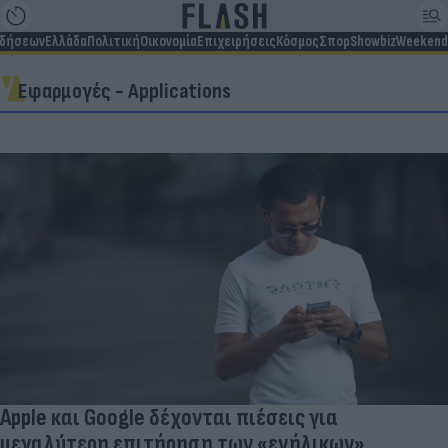
ιδήσεων
Ελλάδα
Πολιτική
Οικονομία
Επιχειρήσεις
Κόσμος
Σπορ
Showbiz
Weekend
Εφαρμογές - Applications
Apple και Google δέχονται πιέσεις για
μεγαλύτερη επιτήρηση των «ενήλικων»