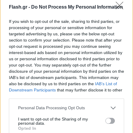
Flash.gr -
Do Not Process My Personal Information
If you wish to opt-out of the sale, sharing to third parties, or
Ανανέωση συνεργασίας της ΠΑΕ ΠΑΟΚ με το
processing of your personal or sensitive information for
Freenow by Lyft
targeted advertising by us, please use the below opt-out
section to confirm your selection. Please note that after your
Το Freenow by Lyft, επίσημος Regional Χορηγός της ΠΑΕ ΠΑΟΚ.
opt-out request is processed you may continue seeing
Ειδικό σημείο επιβίβασης και αποβίβασης στην Τούμπα.
interest-based ads based on personal information utilized by
us or personal information disclosed to third parties prior to
Γιώργος
19.03.2026 09:00
your opt-out. You may separately opt-out of the further
Σκευοφύλαξ
disclosure of your personal information by third parties on the
IAB’s list of downstream participants. This information may
also be disclosed by us to third parties on the
IAB’s List of
Downstream Participants
that may further disclose it to other
third parties.
Please note that this website/app uses one or more Google
Personal Data Processing Opt Outs
services and may gather and store information including but
not limited to your visit or usage behaviour. You may click to
I want to opt-out of the Sharing of my
personal data.
grant or deny consent to Google and its third-party tags to
Opted In
use your data for below specified purposes in below Google