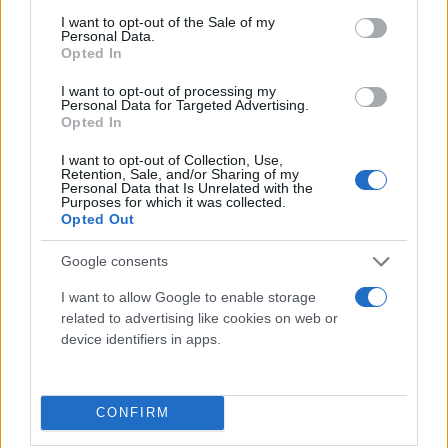
consent section.
I want to opt-out of the Sale of my
Personal Data.
WhatsApp: Ο έλεγχος περνά στους γονείς - Τι
Opted In
αλλάζει στην εφαρμογή
I want to opt-out of processing my
Ορισμένες χώρες σε όλο τον κόσμο επιδιώκουν να
Personal Data for Targeted Advertising.
Opted In
ακολουθήσουν το παράδειγμα της Αυστραλίας.
I want to opt-out of Collection, Use,
Συντακτική
Retention, Sale, and/or Sharing of my
16.03.2026 11:13
Ομάδα
Personal Data that Is Unrelated with the
Flash.gr
Purposes for which it was collected.
Opted Out
Google consents
I want to allow Google to enable storage
related to advertising like cookies on web or
device identifiers in apps.
CONFIRM