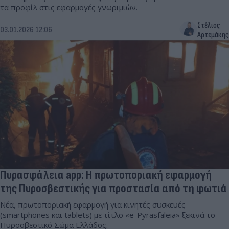
τα προφίλ στις εφαρμογές γνωριμιών.
Στέλιος
03.01.2026 12:06
Αρτεμάκης
Πυρασφάλεια app: Η πρωτοποριακή εφαρμογή
της Πυροσβεστικής για προστασία από τη φωτιά
Nέα, πρωτοποριακή εφαρμογή για κινητές συσκευές
(smartphones και tablets) με τίτλο «e-Pyrasfaleia» ξεκινά το
Πυροσβεστικό Σώμα Ελλάδος.