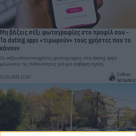
Μη βάζεις σέξι φωτογραφίες στο προφίλ σου -
Τα dating apps «τιμωρούν» τους χρήστες που το
κάνουν
Οι σεξουαλικοποιημένες φωτογραφίες στα dating apps
μειώνουν τις πιθανότητες για μια σοβαρή σχέση.
Στέλιος
21.04.2026 11:02
Αρτεμάκης