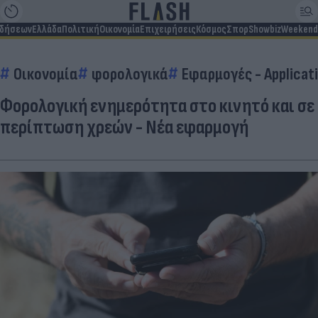
ιδήσεων
Ελλάδα
Πολιτική
Οικονομία
Επιχειρήσεις
Κόσμος
Σπορ
Showbiz
Weekend
Οικονομία
φορολογικά
Εφαρμογές - Applicat
Φορολογική ενημερότητα στο κινητό και σε
περίπτωση χρεών - Νέα εφαρμογή