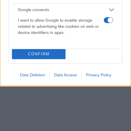
την προσθήκη πεδίων, όπως:
Google consents
• Το QR Code, για τον έλεγχο γνησιότητας του
I want to allow Google to enable storage
αποδεικτικού ενημερότητας.
related to advertising like cookies on web or
device identifiers in apps.
• Ο Μοναδικός Αριθμός Καταχώρισης (ΜΑΡΚ) στο
myDATA του παραστατικού, του οποίου
επιδιώκεται η είσπραξη.
CONFIRM
• Το ΑΤΑΚ του ακινήτου, για τη μεταβίβαση του
οποίου εκδίδεται το αποδεικτικό ενημερότητας.
Data Deletion
Data Access
Privacy Policy