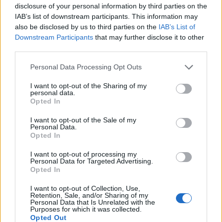
disclosure of your personal information by third parties on the
IAB’s list of downstream participants. This information may
also be disclosed by us to third parties on the
IAB’s List of
Downstream Participants
that may further disclose it to other
third parties.
Έτσι, ακόμα κι αν οι μη ληξιπρόθεσμες οφειλές
Please note that this website/app uses one or more Google
Personal Data Processing Opt Outs
ξεπερνούν τα όρια που προβλέπονται, η
services and may gather and store information including but
ενημερότητα χορηγείται, εάν ο φορολογούμενος
not limited to your visit or usage behaviour. You may click to
I want to opt-out of the Sharing of my
personal data.
grant or deny consent to Google and its third-party tags to
καταβάλει ετησίως μέχρι 120% των μη
Opted In
use your data for below specified purposes in below Google
ληξιπρόθεσμων οφειλών, με αποτέλεσμα να
consent section.
I want to opt-out of the Sale of my
υπάρχει η βεβαιότητα ότι πρόκειται για συνεπή
Personal Data.
Opted In
φορολογούμενο.
I want to opt-out of processing my
Personal Data for Targeted Advertising.
Επιπλέον, για την ασφάλεια, την εγκυρότητα και
Opted In
την ταυτοποίηση των συναλλαγών, αλλάζει το
I want to opt-out of Collection, Use,
περιεχόμενο της αίτησης στην ψηφιακή εφαρμογή
Retention, Sale, and/or Sharing of my
Personal Data that Is Unrelated with the
και ο τύπος του Αποδεικτικού Ενημερότητας, με
Purposes for which it was collected.
Opted Out