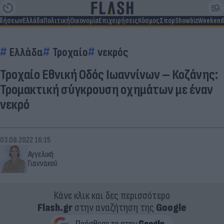
ιδήσεων
Ελλάδα
Πολιτική
Οικονομία
Επιχειρήσεις
Κόσμος
Σπορ
Showbiz
Weekend
Ελλάδα
Τροχαίο
νεκρός
Τροχαίο Εθνική Οδός Ιωαννίνων – Κοζάνης:
Τρομακτική σύγκρουση οχημάτων με έναν
νεκρό
03.08.2022 16:15
Αγγελική
Γιαννακού
Κάνε κλικ και δες περισσότερο
Flash.gr
στην αναζήτηση της
Google