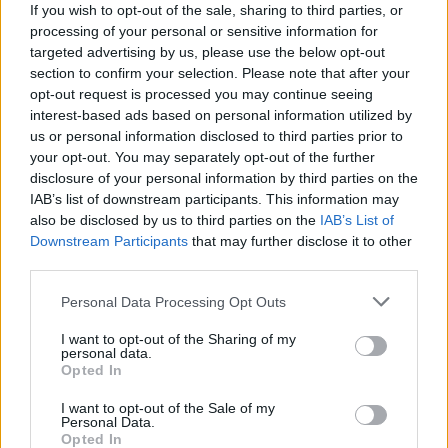
If you wish to opt-out of the sale, sharing to third parties, or
τραυματιστούν και να μεταφερθούν στο
processing of your personal or sensitive information for
νοσοκομείο.
targeted advertising by us, please use the below opt-out
section to confirm your selection. Please note that after your
opt-out request is processed you may continue seeing
Από την σφοδρή σύγκρουση, σύμφωνα με την ΕΡΤ,
interest-based ads based on personal information utilized by
ανασύρθηκε νεκρός ο οδηγός από το κόκκινο ΙΧ
us or personal information disclosed to third parties prior to
αυτοκίνητο.
your opt-out. You may separately opt-out of the further
disclosure of your personal information by third parties on the
IAB’s list of downstream participants. This information may
also be disclosed by us to third parties on the
IAB’s List of
Downstream Participants
that may further disclose it to other
third parties.
Please note that this website/app uses one or more Google
Personal Data Processing Opt Outs
services and may gather and store information including but
not limited to your visit or usage behaviour. You may click to
I want to opt-out of the Sharing of my
personal data.
grant or deny consent to Google and its third-party tags to
Opted In
use your data for below specified purposes in below Google
consent section.
I want to opt-out of the Sale of my
Personal Data.
Opted In