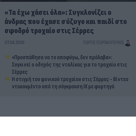
«Τα έχω χάσει όλα»: Συγκλονίζει ο
άνδρας που έχασε σύζυγο και παιδί στο
σφοδρό τροχαίο στις Σέρρες
07.08.2026
ΓΙΏΡΓΟΣ ΓΕΩΡΓΑΚΌΠΟΥΛΟΣ
«Προσπάθησα να το αποφύγω, δεν πρόλαβα»:
Συγκινεί ο οδηγός της νταλίκας για το τροχαίο στις
Σέρρες
Η στιγμή του φονικού τροχαίου στις Σέρρες - Βίντεο
ντοκουμέντο από τη σύγκρουση ΙΧ με φορτηγό