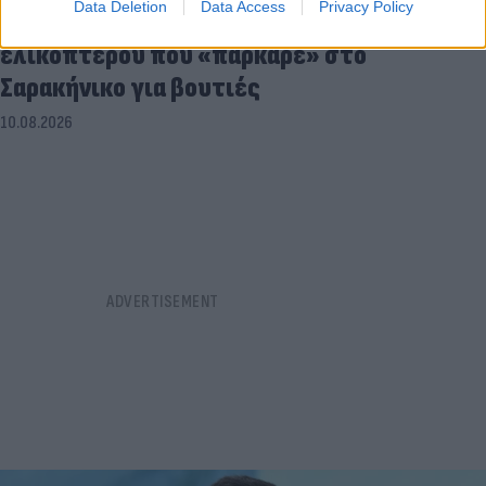
Data Deletion
Data Access
Privacy Policy
Στον εισαγγελέα ο πιλότος του
ελικόπτερου που «πάρκαρε» στο
Σαρακήνικο για βουτιές
10.08.2026