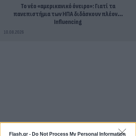
Το νέο «αμερικανικό όνειρο»: Γιατί τα
πανεπιστήμια των ΗΠΑ διδάσκουν πλέον...
Influencing
10.08.2026
Flash.gr -
Do Not Process My Personal Information