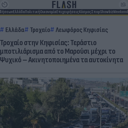
ιδήσεων
Ελλάδα
Πολιτική
Οικονομία
Επιχειρήσεις
Κόσμος
Σπορ
Showbiz
Weekend
Ελλάδα
Τροχαίο
Λεωφόρος Κηφισίας
Τροχαίο στην Κηφισίας: Τεράστιο
μποτιλιάρισμα από το Μαρούσι μέχρι το
Ψυχικό – Ακινητοποιημένα τα αυτοκίνητα