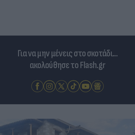
Τουρκία: Μετά το... φρένο για τα F-35 έρχονται
στο επίκεντρο τα Eurofighter
Για να μην μένεις στο σκοτάδι...
ακολούθησε το Flash.gr