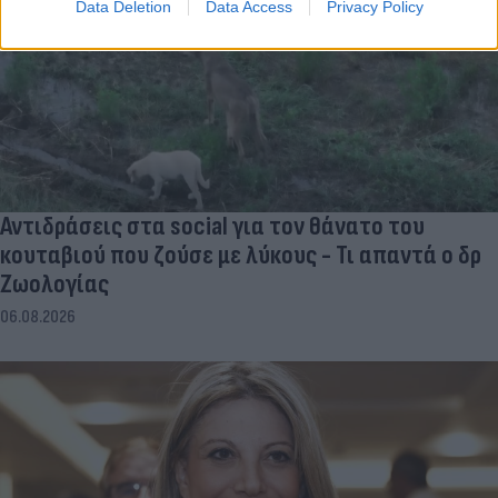
Data Deletion
Data Access
Privacy Policy
Αντιδράσεις στα social για τον θάνατο του
κουταβιού που ζούσε με λύκους - Τι απαντά ο δρ
Ζωολογίας
06.08.2026