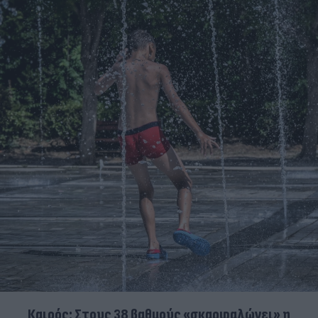
Καιρός: Στους 38 βαθμούς «σκαρφαλώνει» η