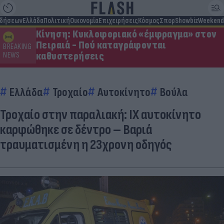
ιδήσεων
Ελλάδα
Πολιτική
Οικονομία
Επιχειρήσεις
Κόσμος
Σπορ
Showbiz
Weekend
Κίνηση: Κυκλοφοριακό «έμφραγμα» στον
Πειραιά - Πού καταγράφονται
BREAKING
καθυστερήσεις
NEWS
Ελλάδα
Τροχαίο
Αυτοκίνητο
Βούλα
Τροχαίο στην παραλιακή: ΙΧ αυτοκίνητο
καρφώθηκε σε δέντρο – Βαριά
τραυματισμένη η 23χρονη οδηγός