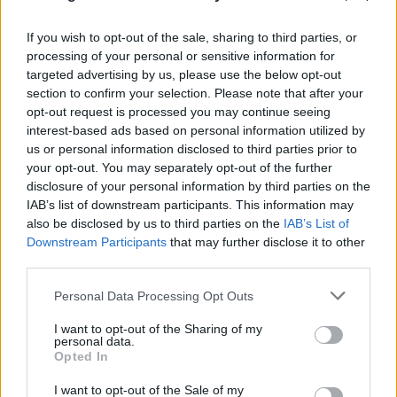
If you wish to opt-out of the sale, sharing to third parties, or
processing of your personal or sensitive information for
targeted advertising by us, please use the below opt-out
section to confirm your selection. Please note that after your
opt-out request is processed you may continue seeing
interest-based ads based on personal information utilized by
us or personal information disclosed to third parties prior to
your opt-out. You may separately opt-out of the further
disclosure of your personal information by third parties on the
IAB’s list of downstream participants. This information may
also be disclosed by us to third parties on the
IAB’s List of
Downstream Participants
that may further disclose it to other
third parties.
Please note that this website/app uses one or more Google
Personal Data Processing Opt Outs
services and may gather and store information including but
not limited to your visit or usage behaviour. You may click to
I want to opt-out of the Sharing of my
personal data.
grant or deny consent to Google and its third-party tags to
Opted In
use your data for below specified purposes in below Google
Συντριβή ελικοπτέρων στην Ψάθα: Κρίσιμο
consent section.
I want to opt-out of the Sale of my