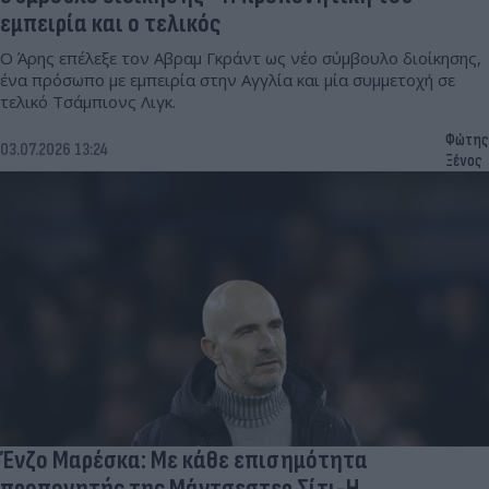
εμπειρία και ο τελικός
Ο Άρης επέλεξε τον Αβραμ Γκράντ ως νέο σύμβουλο διοίκησης,
ένα πρόσωπο με εμπειρία στην Αγγλία και μία συμμετοχή σε
τελικό Τσάμπιονς Λιγκ.
Φώτης
03.07.2026 13:24
Ξένος
Ένζο Μαρέσκα: Με κάθε επισημότητα
προπονητής της Μάντσεστερ Σίτι-Η