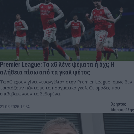
Premier League: Τα xG λένε ψέματα ή όχι; Η
αλήθεια πίσω από τα γκολ φέτος
Τα xG έχουν γίνει «ευαγγέλιο» στην Premier League, όμως δεν
ταιριάζουν πάντα με τα πραγματικά γκολ. Οι ομάδες που
επιβεβαιώνουν τα δεδομένα.
Χρήστος
21.03.2026 12:34
Μπαμπούλης