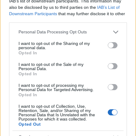
IAB’s list of downstream participants. This information may
also be disclosed by us to third parties on the
IAB’s List of
Downstream Participants
that may further disclose it to other
third parties.
Please note that this website/app uses one or more Google
Personal Data Processing Opt Outs
services and may gather and store information including but
not limited to your visit or usage behaviour. You may click to
I want to opt-out of the Sharing of my
personal data.
Premier League: «Διπλό» τίτλου της Μάντσεστερ
grant or deny consent to Google and its third-party tags to
Opted In
Σίτι κόντρα στην Τσέλσι - Βυθίζεται η Τότεναμ
use your data for below specified purposes in below Google
consent section.
I want to opt-out of the Sale of my
Η Μάντσεστερ Σίτι ανεβάζει την πίεση της στην Άρσεναλ μετά
Personal Data.
την νίκη στο Στάμφορντ Μπριτζ - Έχασε και από την
Opted In
Σάντερλαντ η Τότεναμ.
I want to opt-out of processing my
Personal Data for Targeted Advertising.
Συντακτική
Opted In
12.04.2026 20:26
Ομάδα
Flash.gr
I want to opt-out of Collection, Use,
Retention, Sale, and/or Sharing of my
Personal Data that Is Unrelated with the
Purposes for which it was collected.
Opted Out