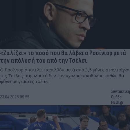
«Ζαλίζει» το ποσό που θα λάβει ο Ροσίνιορ μετά
την απόλυσή του από την Τσέλσι
Ο Ροσίνιορ αποτελεί παρελθόν μετά από 3,5 μήνες στον πάγκο
της Τσέλσι, παρολαυτά δεν τον «χάλασε» καθόλου καθώς θα
φύγει με γεμάτες τσέπες.
Συντακτική
23.04.2026 09:55
Ομάδα
Flash.gr