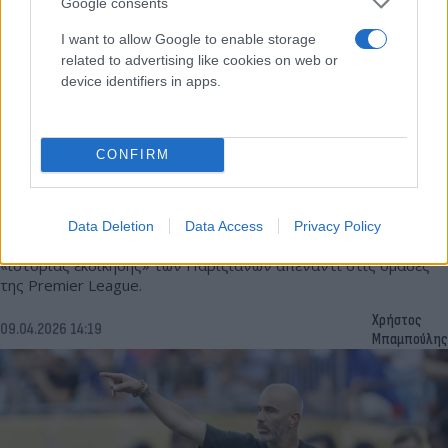
Google consents
I want to allow Google to enable storage
related to advertising like cookies on web or
device identifiers in apps.
Champions League: Γιατί η Παρί Σεν Ζερμέν
CONFIRM
θεωρείται η «νέμεσις» των ομάδων της Premier
League
Data Deletion
Data Access
Privacy Policy
Τρεις... συν ένας αποκλεισμός συμπληρώνουν το παζλ της
«ιστορίας εκδίκησης» των Παριζιάνων απέναντι στις ομάδες
της Premier League.
Χρήστος
09.04.2026 14:19
Μπαμπούλης