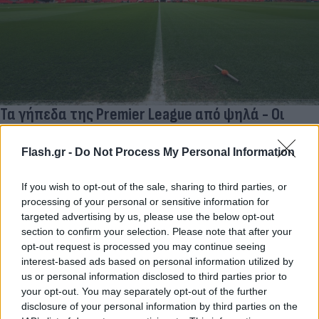
Τα γήπεδα της Premier League από ψηλά - Οι
εντυπωσιακές λεπτομέρειες που δεν είχες
παρατηρήσει
Flash.gr -
Do Not Process My Personal Information
Η Athletic σκέφτηκε να παρατηρήσει τα γήπεδα των ομάδων της
If you wish to opt-out of the sale, sharing to third parties, or
Premier League από ψηλά, ανακαλύπτοντας στοιχεία που
δύσκολα εντοπίζονται.
processing of your personal or sensitive information for
targeted advertising by us, please use the below opt-out
Δημήτρης
section to confirm your selection. Please note that after your
15.04.2026 20:30
Καλεμάι
opt-out request is processed you may continue seeing
interest-based ads based on personal information utilized by
us or personal information disclosed to third parties prior to
your opt-out. You may separately opt-out of the further
disclosure of your personal information by third parties on the