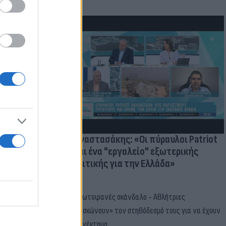
ατί ο
παραίτητος
 παιδιών
Γ. Αναστασάκης: «Οι πύραυλοι Patriot
είναι ένα "εργαλείο" εξωτερικής
πολιτικής για την Ελλάδα»