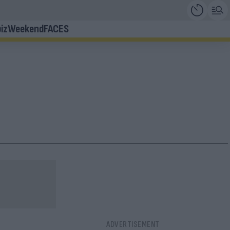
iz
Weekend
FACES
η