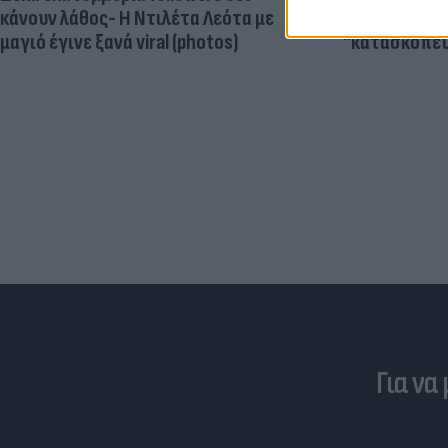
κάνουν λάθος- Η Ντιλέτα Λεότα με
ωοθηκών χορ
μαγιό έγινε ξανά viral (photos)
"κατασκοπεύ
Για να