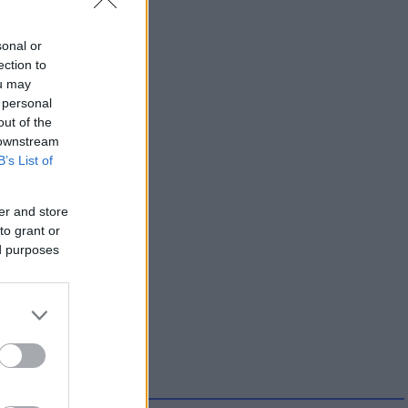
sonal or
ection to
ou may
 personal
out of the
 downstream
B’s List of
er and store
to grant or
ed purposes