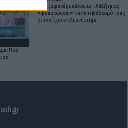
Πρωτοφανές σκάνδαλο - Aθλήτριες
«φουσκώνουν» τον στηθόδεσμό τους
για να έχουν πλεονέκτημα
ιμα: Πού
ς σε
lash.gr