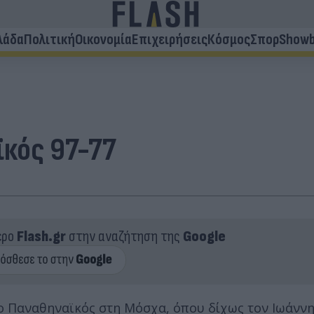
λάδα
Πολιτική
Οικονομία
Επιχειρήσεις
Κόσμος
Σπορ
Showb
κός 97-77
ερο
Flash.gr
στην αναζήτηση της
Google
ο Παναθηναϊκός στη Μόσχα, όπου δίχως τον Ιωάνν