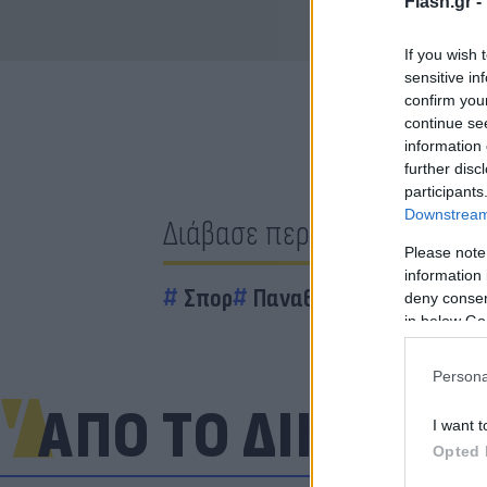
Flash.gr -
If you wish 
sensitive in
confirm you
continue se
information 
further disc
participants
Downstream 
Διάβασε περισσότερα
Please note
information 
Σπορ
Παναθηναϊκός
ΤΣΣΚΑ 
deny consent
in below Go
Persona
ΑΠΟ ΤΟ ΔΙΚΤΥΟ
I want t
Opted 