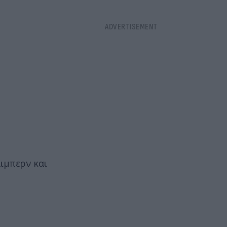
άιμπερν και