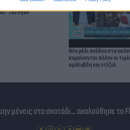
ηγεί θεραπεία και
ει" τον όγκο
Νέο ράλι ανόδου στα καύσ
κυμαίνονται πλέον οι τιμέ
αμόλυβδη και ντίζελ
 μην μένεις στο σκοτάδι... ακολούθησε το F