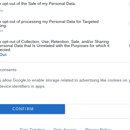
o opt-out of the Sale of my Personal Data.
In
to opt-out of processing my Personal Data for Targeted
ing.
osition για Κωνσταντέλια
In
τ»
Καλοκαιρινές διακοπές: Γι
ελεύθερος χρόνος είναι α
o opt-out of Collection, Use, Retention, Sale, and/or Sharing
ersonal Data that Is Unrelated with the Purposes for which it
για την ψυχική υγεία των
lected.
Out
consents
o allow Google to enable storage related to advertising like cookies on
evice identifiers in apps.
CONFIRM
α για τον καρκίνο των
Data Deletion
Data Access
Privacy Policy