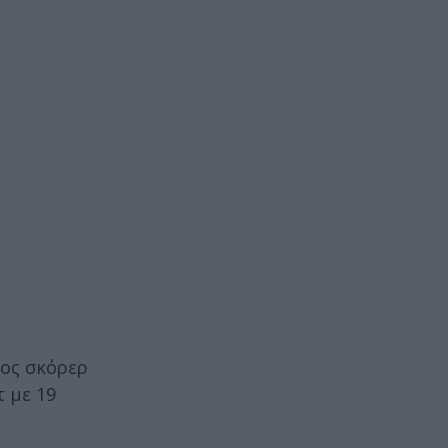
τος σκόρερ
τ με 19