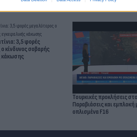
τίνια: 3,5 φορές
 ο κίνδυνος σοβαρής
ς κάκωσης
Τουρκικές προκλήσεις στο
Παραβιάσεις και εμπλοκή 
οπλισμένα F16