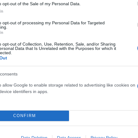
o opt-out of the Sale of my Personal Data.
In
to opt-out of processing my Personal Data for Targeted
ing.
In
o opt-out of Collection, Use, Retention, Sale, and/or Sharing
ersonal Data that Is Unrelated with the Purposes for which it
lected.
Out
consents
ός στην παρουσίαση του
Και οι μαϊμούδες έχουν κατ
o allow Google to enable storage related to advertising like cookies on
άδες κόσμου στο γήπεδο
επιστήμονες ρίχνουν φως
evice identifiers in apps.
σπόρ (video)
"φιλίες" μεταξύ διαφορε
CONFIRM
Data Deletion
Data Access
Privacy Policy