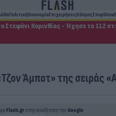
λάδα
Πολιτική
Οικονομία
Επιχειρήσεις
Κόσμος
Σπορ
Showb
ο Στεφάνι Κορινθίας - Ήχησε το 112 σ
«Τζον Άμποτ» της σειράς «
ερο
Flash.gr
στην αναζήτηση της
Google