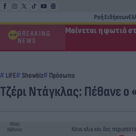
Ροή Ειδήσεων
Ελ
Μαίνεται η φωτιά στ
BREAKING
NEWS
LIFE
Showbiz
Πρόσωπα
Τζέρι Ντάγκλας: Πέθανε ο 
Ηλίας
Κάνε κλικ και δες περισσότ
Λιβάνιος