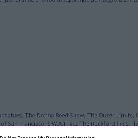
chables, The Donna Reed Show, The Outer Limits, 
of San Francisco, S.W.A.T. και The Rockford Files. 
lace και Arrested Development.