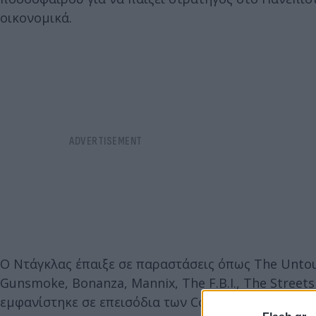
οικονομικά.
Ο Ντάγκλας έπαιξε σε παραστάσεις όπως The Untou
Gunsmoke, Bonanza, Mannix, The F.B.I., The Streets 
εμφανίστηκε σε επεισόδια των Cold Case, Melrose P