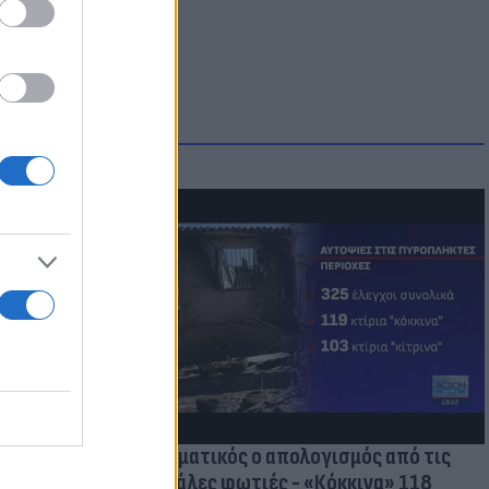
οικίδια! Οι
 στις
τικών ειδών
Δραματικός ο απολογισμός από τις
μεγάλες φωτιές - «Κόκκινα» 118