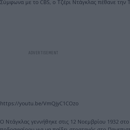
Σύμφωνα με το CBS, ο Τζέρι Ντάγκλας πέθανε την Τ
https://youtu.be/VmQjyC1COzo
Ο Ντάγκλας γεννήθηκε στις 12 Νοεμβρίου 1932 στο
ποδοσφαίρου για να παίξει στρατηγός στο Πανεπιστ