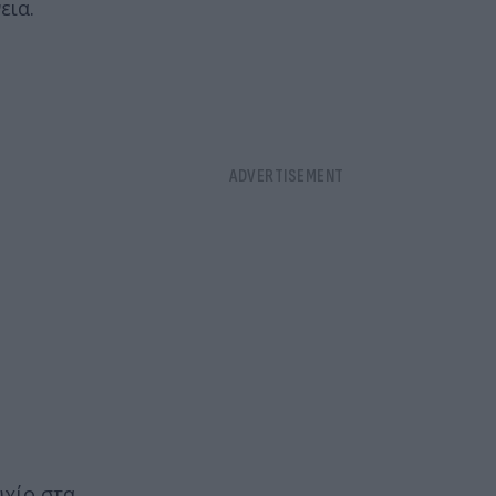
εια.
υχίο στα