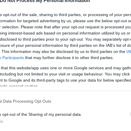
Do Not Process My Personal Information
), Mommie Dearest (1981), The Godson (1998) και JF
to opt-out of the sale, sharing to third parties, or processing of your per
formation for targeted advertising by us, please use the below opt-out s
r selection. Please note that after your opt-out request is processed y
eing interest-based ads based on personal information utilized by us or
ερο
Flash.gr
στην αναζήτηση της
Google
disclosed to third parties prior to your opt-out. You may separately opt-
losure of your personal information by third parties on the IAB’s list of
. This information may also be disclosed by us to third parties on the
IA
Participants
that may further disclose it to other third parties.
 that this website/app uses one or more Google services and may gath
including but not limited to your visit or usage behaviour. You may click 
 to Google and its third-party tags to use your data for below specifi
ogle consent section.
l Data Processing Opt Outs
o opt-out of the Sharing of my personal data.
In