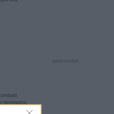
Combat!,
Πιο πρόσφατα,