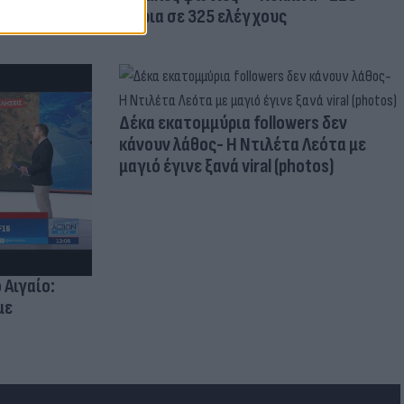
κτίρια σε 325 ελέγχους
Δέκα εκατομμύρια followers δεν
κάνουν λάθος- Η Ντιλέτα Λεότα με
μαγιό έγινε ξανά viral (photos)
 Αιγαίο:
με