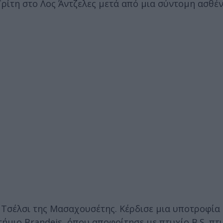
ρίτη στο Λος Άντζελες μετά από μια σύντομη ασθέν
 Τσέλσι της Μασαχουσέτης. Κέρδισε μια υποτροφία
ήμιο Brandeis, όπου αποφοίτησε με πτυχίο B.S. πτ