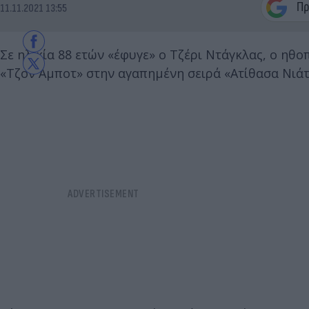
11.11.2021 13:55
Σε ηλικία 88 ετών «έφυγε» ο Τζέρι Ντάγκλας, ο ηθ
«Τζον Άμποτ» στην αγαπημένη σειρά «Ατίθασα Νιάτ