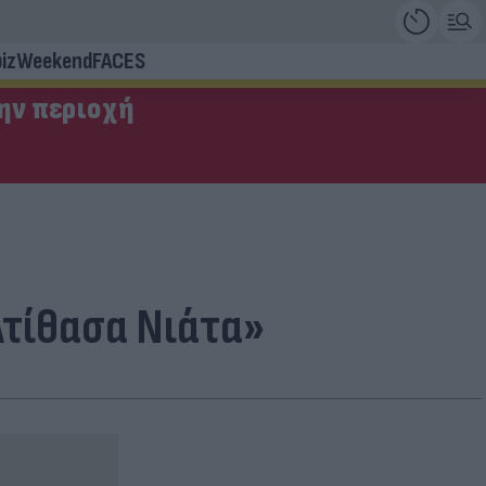
iz
Weekend
FACES
την περιοχή
Ατίθασα Νιάτα»