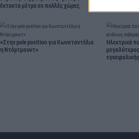
έκτακτα μέτρα σε πολλές χώρες
«Στην pole position για Κωνσταντέλια
Ηλεκτρικά πα
η Ντόρτμουντ»
μεγαλύτερος
εγκεφαλική