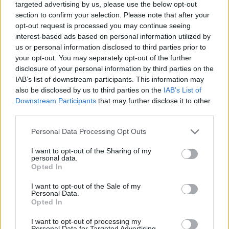
targeted advertising by us, please use the below opt-out
τεστ ανίχνευσης του νέου κορονοϊού. Σήμερα, το
section to confirm your selection. Please note that after your
τεστ στο οποίο υποβλήθηκε ήταν αρνητικό.
opt-out request is processed you may continue seeing
interest-based ads based on personal information utilized by
us or personal information disclosed to third parties prior to
Το σκεύασμα Paxlovid
your opt-out. You may separately opt-out of the further
disclosure of your personal information by third parties on the
IAB’s list of downstream participants. This information may
Η Τζιλ Μπάιντεν είχε βρεθεί αρνητική στην Covid-
also be disclosed by us to third parties on the
IAB’s List of
19 την Κυριακή. Είχε λάβει ως θεραπεία το
Downstream Participants
that may further disclose it to other
σκεύασμα Paxlovid, με το οποίο ένα μικρό ποσοστό
third parties.
ασθενών υποτροπιάζει ή τα επίπεδα του ιού στον
Please note that this website/app uses one or more Google
Personal Data Processing Opt Outs
οργανισμό αυξάνονται με αποτέλεσμα να
services and may gather and store information including but
παρατηρείται ξανά θετικότητα στα τεστ.
not limited to your visit or usage behaviour. You may click to
I want to opt-out of the Sharing of my
personal data.
grant or deny consent to Google and its third-party tags to
Opted In
use your data for below specified purposes in below Google
consent section.
I want to opt-out of the Sale of my
Personal Data.
Opted In
I want to opt-out of processing my
Personal Data for Targeted Advertising.