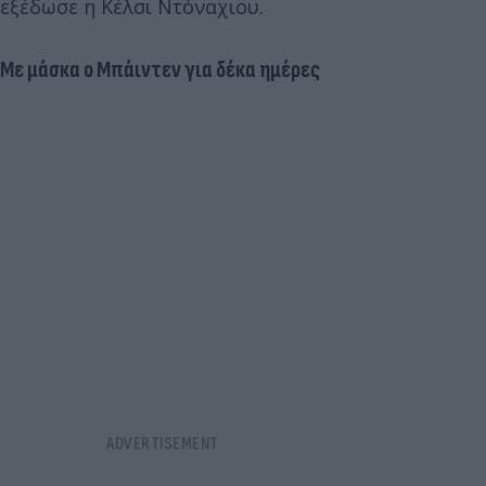
εξέδωσε η Κέλσι Ντόναχιου.
Με μάσκα ο Μπάιντεν για δέκα ημέρες