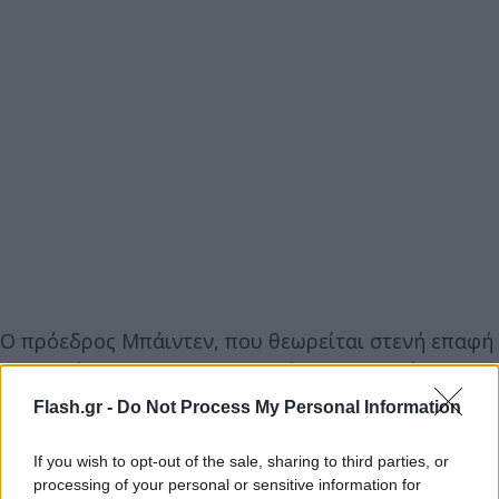
Ο πρόεδρος Μπάιντεν, που θεωρείται στενή επαφή
της συζύγου του, θα ακολουθήσει τις οδηγίες που
συστήνουν τα CDC (Κέντρα Ελέγχου και Πρόληψης
Flash.gr -
Do Not Process My Personal Information
Ασθενειών) και θα φορά μάσκα για 10 ημέρες σε
κλειστούς χώρους και όταν βρίσκεται κοντά σε
If you wish to opt-out of the sale, sharing to third parties, or
processing of your personal or sensitive information for
άλλα άτομα. Θα υποβάλλεται επίσης πιο συχνά σε