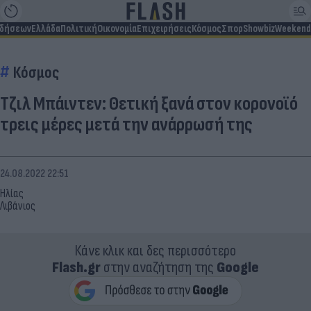
ιδήσεων
Ελλάδα
Πολιτική
Οικονομία
Επιχειρήσεις
Κόσμος
Σπορ
Showbiz
Weekend
Κόσμος
Τζιλ Μπάιντεν: Θετική ξανά στον κορονoϊό
τρεις μέρες μετά την ανάρρωσή της
24.08.2022 22:51
Ηλίας
Λιβάνιος
Κάνε κλικ και δες περισσότερο
Flash.gr
στην αναζήτηση της
Google