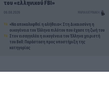
του «ελληνικού FBI»
06.08.2026
ΜΑΡΊΑ ΚΑΤΡΙΝΆΚΗ
«Να αποκαλυφθεί η αλήθεια»: Στη Δικαιοσύνη η
οικογένεια του Έλληνα πιλότου που έχασε τη ζωή του
Στον εισαγγελέα η οικογένεια του Έλληνα χειριστή
του Bell: Παράσταση προς υποστήριξη της
κατηγορίας