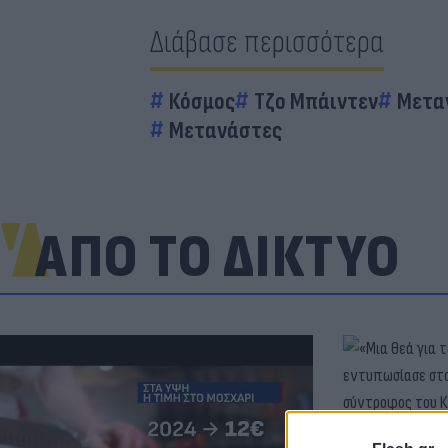
Διάβασε περισσότερα
Κόσμος
Τζο Μπάιντεν
Μετα
Μετανάστες
ΑΠΟ ΤΟ ΔΙΚΤΥΟ
«Μια θεά για 