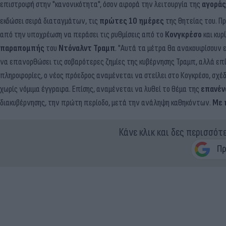
επιστροφή στην "κανονικότητα", όσον αφορά την λειτουργία της
αγοράς
εκδώσει σειρά διαταγμάτων, τις
πρώτες 10 ημέρες
της θητείας του. Π
από την υποχρέωση να περάσει τις ρυθμίσεις από το
Κονγκρέσο
και κυρ
παραπομπής
του
Ντόναλντ
Τραμπ
. "Αυτά τα μέτρα θα ανακουφίσουν 
να επανορθώσει τις σοβαρότερες ζημίες της κυβέρνησης Τραμπ, αλλά επί
πληροφορίες, ο νέος πρόεδρος αναμένεται να στείλει στο Κογκρέσο, σχέδ
χωρίς νόμιμα έγγραφα. Επίσης, αναμένεται να λυθεί το θέμα της
επανέν
διακυβέρνησης, την πρώτη περίοδο, μετά την ανάληψη καθηκόντων.
Με 
Κάνε κλικ και δες περισσότ