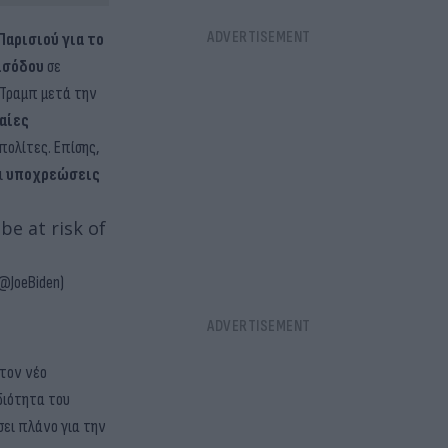
αρισιού για το
ισόδου
σε
 Τραμπ μετά την
αίες
πολίτες. Επίσης,
ι
υποχρεώσεις
e at risk of
(@JoeBiden)
 τον νέο
διότητα του
σει πλάνο για την