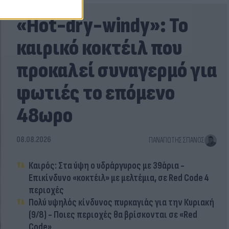
«Hot-dry-windy»: Το
καιρικό κοκτέιλ που
προκαλεί συναγερμό για
φωτιές το επόμενο
48ωρο
08.08.2026
ΠΑΝΑΓΙΏΤΗΣ ΣΠΑΝΌΣ
Καιρός: Στα ύψη ο υδράργυρος με 39άρια -
Επικίνδυνο «κοκτέιλ» με μελτέμια, σε Red Code 4
περιοχές
Πολύ υψηλός κίνδυνος πυρκαγιάς για την Κυριακή
(9/8) - Ποιες περιοχές θα βρίσκονται σε «Red
Code»