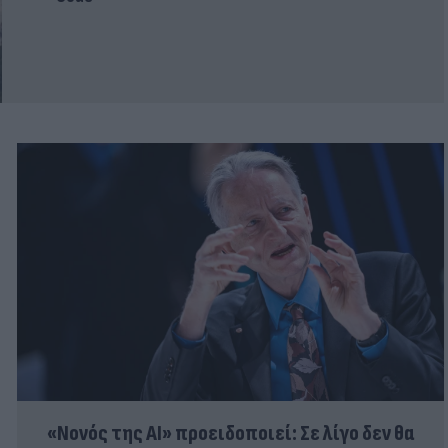
«Νονός της AI» προειδοποιεί: Σε λίγο δεν θα