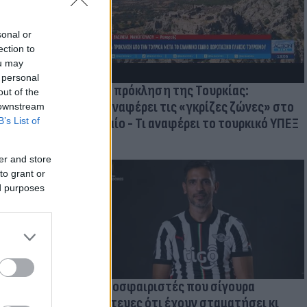
 στις
τικών ειδών
sonal or
ection to
ou may
 personal
Νέα πρόκληση της Τουρκίας:
out of the
Επαναφέρει τις «γκρίζες ζώνες» στο
 downstream
Αιγαίο - Τι αναφέρει το τουρκικό ΥΠΕΞ
B’s List of
er and store
to grant or
ed purposes
Ποδοσφαιριστές που σίγουρα
πίστευες ότι έχουν σταματήσει κι