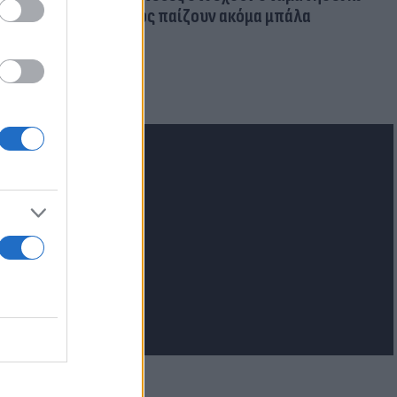
όμως παίζουν ακόμα μπάλα
ι την
εκόρ &
 χώρες
lash.gr