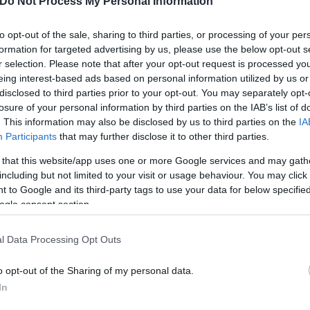
 στο Instagram, την
επιστήμονες ρίχνουν φως
Do Not Process My Personal Information
ι η σύντροφος του
"φιλίες" μεταξύ διαφορε
hoto)
to opt-out of the sale, sharing to third parties, or processing of your per
formation for targeted advertising by us, please use the below opt-out s
r selection. Please note that after your opt-out request is processed y
eing interest-based ads based on personal information utilized by us or
disclosed to third parties prior to your opt-out. You may separately opt-
losure of your personal information by third parties on the IAB’s list of
. This information may also be disclosed by us to third parties on the
IA
Participants
that may further disclose it to other third parties.
 that this website/app uses one or more Google services and may gath
including but not limited to your visit or usage behaviour. You may click 
 to Google and its third-party tags to use your data for below specifi
τίνια: 3,5 φορές
ogle consent section.
 ο κίνδυνος σοβαρής
ς κάκωσης
l Data Processing Opt Outs
o opt-out of the Sharing of my personal data.
In