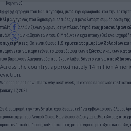
Κομνηνού
Πρώτο διάταγμα που θα υπογράψει, μετά την ορκωμοσία του την Τετάρτη
17.01.2021 13:38
Κλίμα
, γεγονός που δημιουργεί ελπίδες για μεγαλύτερη συμμόρφωση της 
πολίτες πολλών ξένων χωρών, στην πλειονότητά τους
μουσουλμανικ
ανάληψη των καθηκόντων του. Ο Μπάιντεν έχει υποσχεθεί ένα ισχυρό "
επιχειρήσεις
. Θα είναι ύψους
1,9 τρισεκατομμυρίων δολαρίων
και 
αναμένεται να παρατείνει το μορατόριουμ των
εξώσεων
και των
κατα
που βαραίνουν Αμερικανούς που έχουν λάβει
δάνειο
για να
σπουδάσου
Across the country, approximately 14 million Ameri
eviction.
We need to act now. That’s why next week, I’ll extend nationwide restrictio
January 17, 2021
Σε ό,τι αφορά την
πανδημία
, έχει δεσμευτεί "να εμβολιαστούν όλοι οι 
προσωπάρχη του Λευκού Οίκου, θα εκδώσει διάταγμα καθιστώντας
υποχρ
ομοσπονδιακού κράτους, καθώς και στις μετακινήσεις μεταξύ πολιτειών,