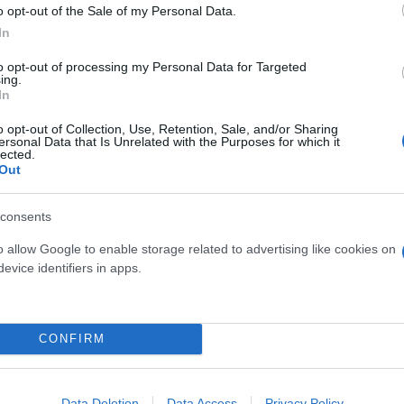
o opt-out of the Sale of my Personal Data.
Νέο κύμα καύσωνα σαρώνε
In
Ευρώπη: Θερμοκρασίες - ρ
to opt-out of processing my Personal Data for Targeted
έκτακτα μέτρα σε πολλές
ing.
In
o opt-out of Collection, Use, Retention, Sale, and/or Sharing
ersonal Data that Is Unrelated with the Purposes for which it
lected.
Out
 μην μένεις στο σκοτάδι... ακολούθησε το F
consents
o allow Google to enable storage related to advertising like cookies on
evice identifiers in apps.
CONFIRM
Data Deletion
Data Access
Privacy Policy