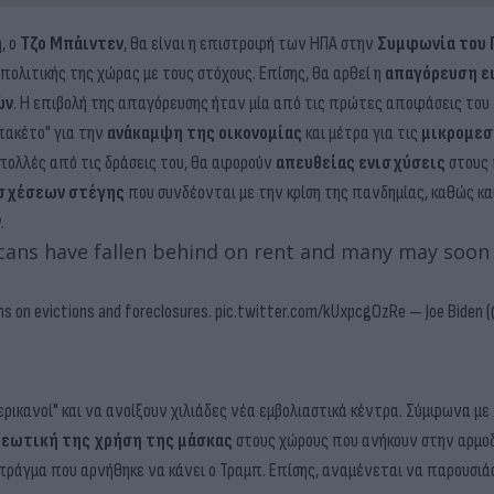
, ο
Τζο Μπάιντεν
, θα είναι η επιστροφή των ΗΠΑ στην
Συμφωνία του Π
πολιτικής της χώρας με τους στόχους. Επίσης, θα αρθεί η
απαγόρευση ε
ών
. Η επιβολή της απαγόρευσης ήταν μία από τις πρώτες αποφάσεις του
πακέτο" για την
ανάκαμψη της οικονομίας
και μέτρα για τις
μικρομεσ
πολλές από τις δράσεις του, θα αφορούν
απευθείας ενισχύσεις
στους 
σχέσεων
στέγης
που συνδέονται με την κρίση της πανδημίας, καθώς κα
ν
.
cans have fallen behind on rent and many may soon b
ns on evictions and foreclosures.
pic.twitter.com/kUxpcgOzRe
— Joe Biden 
Αμερικανοί" και να ανοίξουν χιλιάδες νέα εμβολιαστικά κέντρα. Σύμφωνα με
εωτική της χρήση της μάσκας
στους χώρους που ανήκουν στην αρμο
 πράγμα που αρνήθηκε να κάνει ο Τραμπ. Επίσης, αναμένεται να παρουσιά