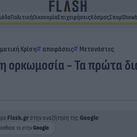
λάδα
Πολιτική
Οικονομία
Επιχειρήσεις
Κόσμος
Σπορ
Showb
ιματική Κρίση
αποφάσεις
Μετανάστες
 η ορκωμοσία - Τα πρώτα δ
ερο
Flash.gr
στην αναζήτηση της
Google