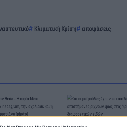
ναστευτικό
Κλιματική Κρίση
αποφάσεις
τον θεό» - Η κυρία Μέσι
Και οι μαϊμούδες έχουν κατ