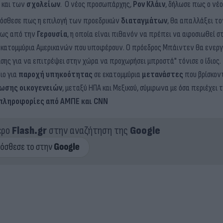
και των
σχολείων
.
Ο νέος προσωπάρχης,
Ρον
Κλάιν
, δήλωσε πως ο νέ
ρόσθεσε πως η επιλογή των προεδρικών
διαταγμάτων
, θα απαλλάξει τ
ίως από την
Γερουσία
, η οποία είναι πιθανόν να πρέπει να αφοσιωθεί στ
εκατομμύρια Αμερικανών που υποφέρουν. Ο πρόεδρος Μπάιντεν θα ενεργήσ
σης για να επιτρέψει στην χώρα να προχωρήσει μπροστά" τόνισε ο ίδιος
ιο για
παροχή υπηκοότητας
σε εκατομμύρια
μετανάστες
που βρίσκοντ
ωσης οικογενειών
, μεταξύ ΗΠΑ και Μεξικού, σύμφωνα με όσα περιέχει τ
πληροφορίες από ΑΜΠΕ και CNN
ερο
Flash.gr
στην αναζήτηση της
Google