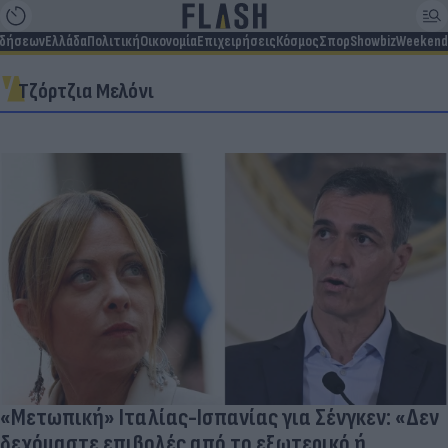
ιδήσεων
Ελλάδα
Πολιτική
Οικονομία
Επιχειρήσεις
Κόσμος
Σπορ
Showbiz
Weekend
Τζόρτζια Μελόνι
«Μετωπική» Ιταλίας-Ισπανίας για Σένγκεν: «Δεν
δεχόμαστε επιβολές από το εξωτερικό ή