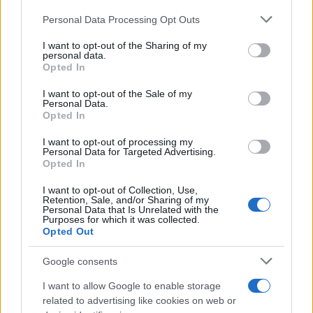
Please note that this website/app uses one or more Google
Personal Data Processing Opt Outs
services and may gather and store information including but
not limited to your visit or usage behaviour. You may click to
I want to opt-out of the Sharing of my
personal data.
grant or deny consent to Google and its third-party tags to
Opted In
use your data for below specified purposes in below Google
consent section.
I want to opt-out of the Sale of my
«Φαρμάκι» από Μελόνι για Τραμπ: «Η φιλία μου
Personal Data.
Opted In
μαζί σας δε βοήθησε τη δημοτικότητά μου»
I want to opt-out of processing my
«Πρόεδρε Τραμπ, οι συνεχείς αυτές επιθέσεις δεν έχουν
Personal Data for Targeted Advertising.
νόημα», έγραψε η Ιταλίδα πρωθυπουργός στο διαδίκτυο.
Opted In
Μαρία
I want to opt-out of Collection, Use,
20.06.2026 18:00
Κατρινάκη
Retention, Sale, and/or Sharing of my
Personal Data that Is Unrelated with the
Purposes for which it was collected.
Opted Out
Google consents
I want to allow Google to enable storage
related to advertising like cookies on web or