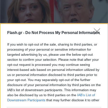
Flash.gr -
Do Not Process My Personal Information
If you wish to opt-out of the sale, sharing to third parties, or
Στα άκρα ο Τραμπ για Μελόνι: Δεν ενδιαφέρθηκε
processing of your personal or sensitive information for
για την πυρηνική απειλή του Ιράν
targeted advertising by us, please use the below opt-out
section to confirm your selection. Please note that after your
Νέα επίθεση και εναντίον του ΝΑΤΟ λίγες ημέρες πριν από τη
opt-out request is processed you may continue seeing
Σύνοδο της Βορειοατλαντικής Συμμαχίας.
interest-based ads based on personal information utilized by
Δημήτρης
us or personal information disclosed to third parties prior to
22.06.2026 00:49
Σουλτογιάννης
your opt-out. You may separately opt-out of the further
disclosure of your personal information by third parties on the
IAB’s list of downstream participants. This information may
also be disclosed by us to third parties on the
IAB’s List of
Downstream Participants
that may further disclose it to other
third parties.