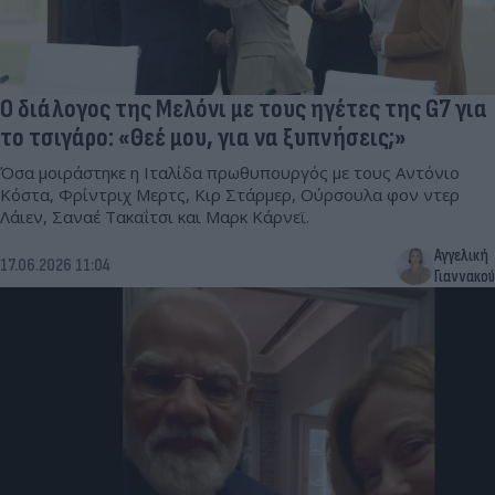
Ο διάλογος της Μελόνι με τους ηγέτες της G7 για
το τσιγάρο: «Θεέ μου, για να ξυπνήσεις;»
Όσα μοιράστηκε η Ιταλίδα πρωθυπουργός με τους Αντόνιο
Κόστα, Φρίντριχ Μερτς, Κιρ Στάρμερ, Ούρσουλα φον ντερ
Λάιεν, Σαναέ Τακαΐτσι και Μαρκ Κάρνεϊ.
Αγγελική
17.06.2026 11:04
Γιαννακού