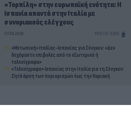
«Τορπίλη» στην ευρωπαϊκή ενότητα: Η
Ισπανία απαντά στην Ιταλία με
συνοριακούς ελέγχους
07.08.2026
ΧΡΉΣΤΟΣ ΤΈΛΙΟΣ
«Μετωπική» Ιταλίας-Ισπανίας για Σένγκεν: «Δεν
δεχόμαστε επιβολές από το εξωτερικό ή
τελεσίγραφα»
«Τελεσίγραφο» Ισπανίας στην Ιταλία για τη Σένγκεν:
Ζητά άρση των περιορισμών έως την Κυριακή