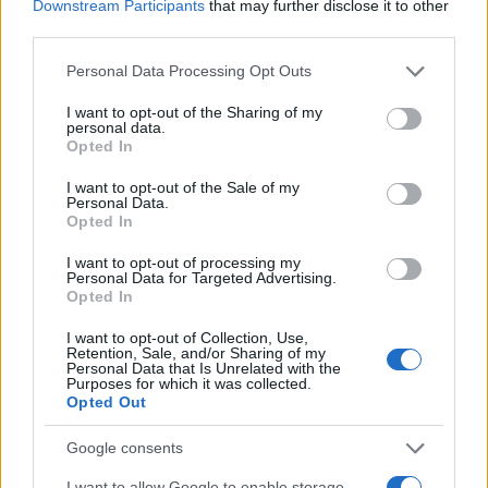
Downstream Participants
that may further disclose it to other
third parties.
Please note that this website/app uses one or more Google
Personal Data Processing Opt Outs
services and may gather and store information including but
not limited to your visit or usage behaviour. You may click to
I want to opt-out of the Sharing of my
personal data.
grant or deny consent to Google and its third-party tags to
Opted In
use your data for below specified purposes in below Google
consent section.
I want to opt-out of the Sale of my
Personal Data.
Opted In
I want to opt-out of processing my
Personal Data for Targeted Advertising.
Opted In
I want to opt-out of Collection, Use,
Retention, Sale, and/or Sharing of my
Personal Data that Is Unrelated with the
Purposes for which it was collected.
Opted Out
Google consents
I want to allow Google to enable storage