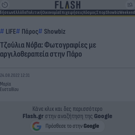
ιδήσεων
Ελλάδα
Πολιτική
Οικονομία
Επιχειρήσεις
Κόσμος
Σπορ
Showbiz
Weekend
LIFE
Πάρος
Showbiz
Τζούλια Νόβα: Φωτογραφίες με
αργιλοθεραπεία στην Πάρο
24.08.2022 12:31
Μαρία
Ευσταθίου
Κάνε κλικ και δες περισσότερο
Flash.gr
στην αναζήτηση της
Google