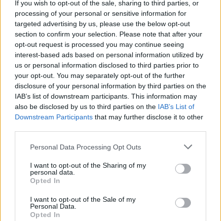
If you wish to opt-out of the sale, sharing to third parties, or
processing of your personal or sensitive information for
targeted advertising by us, please use the below opt-out
section to confirm your selection. Please note that after your
opt-out request is processed you may continue seeing
interest-based ads based on personal information utilized by
us or personal information disclosed to third parties prior to
Η δημοσίευση κοινοποιήθηκε από το χρήστη Julia Garner (@juliagarnerofficial)
your opt-out. You may separately opt-out of the further
disclosure of your personal information by third parties on the
IAB’s list of downstream participants. This information may
also be disclosed by us to third parties on the
IAB’s List of
Αυτό που την εντυπωσιάζει, είναι πόσο χρόνο
Downstream Participants
that may further disclose it to other
ξοδεύει η γενιά της για να καταγράφει τη ζωή της
third parties.
στα social media. «Όταν ήμουν έφηβη στη Νέα
Please note that this website/app uses one or more Google
Personal Data Processing Opt Outs
Υόρκη, αν έβγαζες το BlackBerry σου στο κλαμπ ή
services and may gather and store information including but
σε ένα μπαρ και τραβούσες μια φωτογραφία,
not limited to your visit or usage behaviour. You may click to
I want to opt-out of the Sharing of my
personal data.
grant or deny consent to Google and its third-party tags to
φαινόσουν σαν χαμένος», λέει η ηθοποιός που ενώ
Opted In
use your data for below specified purposes in below Google
έχει λογαριασμό στο Instagram, τον χρησιμοποιεί
consent section.
I want to opt-out of the Sale of my
κυρίως για να κάνει αναρτήσεις που αφορούν στην
Personal Data.
Opted In
εργασία της.