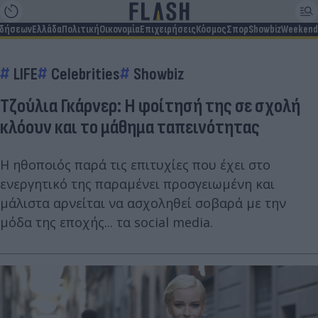
ιδήσεων
Ελλάδα
Πολιτική
Οικονομία
Επιχειρήσεις
Κόσμος
Σπορ
Showbiz
Weekend
LIFE
Celebrities
Showbiz
Τζούλια Γκάρνερ: Η φοίτησή της σε σχολή
κλόουν και το μάθημα ταπεινότητας
Η ηθοποιός παρά τις επιτυχίες που έχει στο
ενεργητικό της παραμένει προσγειωμένη και
μάλιστα αρνείται να ασχοληθεί σοβαρά με την
μόδα της εποχής... τα social media.