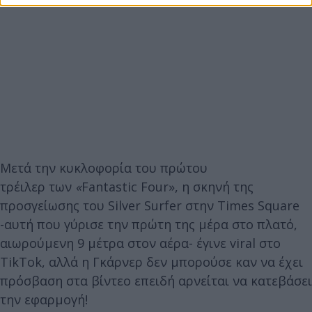
Μετά την κυκλοφορία του πρώτου
τρέιλερ των
«
Fantastic Four», η σκηνή της
προσγείωσης του Silver Surfer στην Times Square
-αυτή που γύρισε την πρώτη της μέρα στο πλατό,
αιωρούμενη 9 μέτρα στον αέρα- έγινε viral στο
TikTok, αλλά η Γκάρνερ δεν μπορούσε καν να έχει
πρόσβαση στα βίντεο επειδή αρνείται να κατεβάσει
την εφαρμογή!