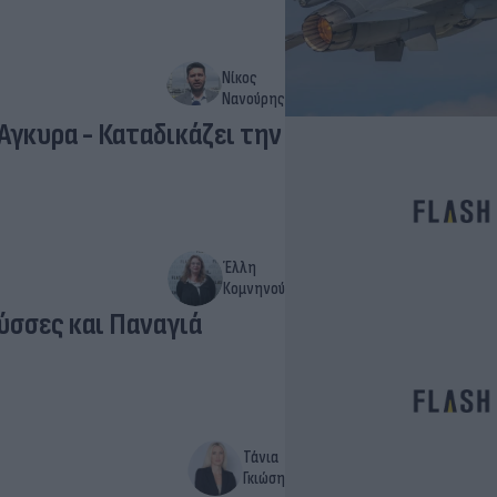
Νίκος
Νανούρης
Άγκυρα - Καταδικάζει την
Έλλη
Κομνηνού
ύσσες και Παναγιά
Τάνια
Γκιώση