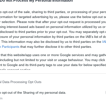
Do Not Process My Personal Information
Τάνια
Γκιώση
Καλόγερους
to opt-out of the sale, sharing to third parties, or processing of your per
formation for targeted advertising by us, please use the below opt-out s
r selection. Please note that after your opt-out request is processed y
eing interest-based ads based on personal information utilized by us or
disclosed to third parties prior to your opt-out. You may separately opt-
losure of your personal information by third parties on the IAB’s list of
. This information may also be disclosed by us to third parties on the
IA
Παναγιώτης
Participants
that may further disclose it to other third parties.
Αλεξανδρόπουλος
ρόσφατες δηλώσεις
 that this website/app uses one or more Google services and may gath
including but not limited to your visit or usage behaviour. You may click 
 to Google and its third-party tags to use your data for below specifi
ogle consent section.
Έλλη
l Data Processing Opt Outs
Κομνηνού
 νύκτα κάνουν
o opt-out of the Sharing of my personal data.
In