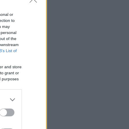
sonal or
ection to
ou may
 personal
out of the
 downstream
B’s List of
er and store
to grant or
ed purposes