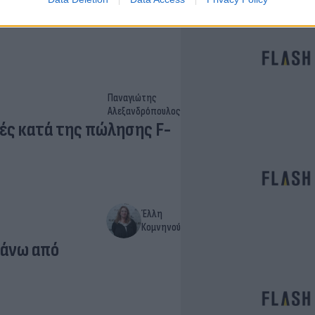
α του
Παναγιώτης
Αλεξανδρόπουλος
ές κατά της πώλησης F-
Έλλη
Κομνηνού
πάνω από