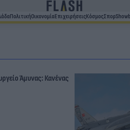
λάδα
Πολιτική
Οικονομία
Επιχειρήσεις
Κόσμος
Σπορ
Showb
υργείο Άμυνας: Κανένας