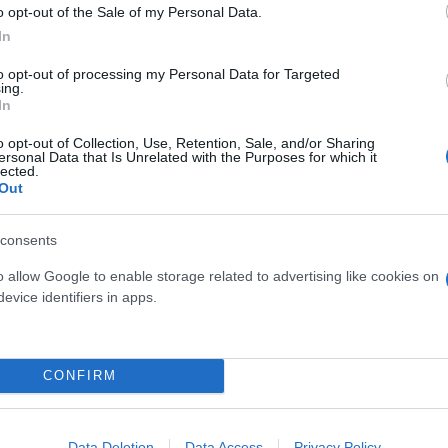
o opt-out of the Sale of my Personal Data.
In
Αυγερινός
to opt-out of processing my Personal Data for Targeted
ing.
Χατζηχρυσός
In
ικού εναέριου χώρου το
o opt-out of Collection, Use, Retention, Sale, and/or Sharing
ersonal Data that Is Unrelated with the Purposes for which it
lected.
Out
consents
Ηλίας
Λιβάνιος
o allow Google to enable storage related to advertising like cookies on
ας προς την Τουρκία για
evice identifiers in apps.
CONFIRM
Παναγιώτης
Αλεξανδρόπουλος
Data Deletion
Data Access
Privacy Policy