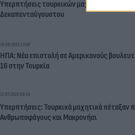
Υπερπτήσεις τουρκικών μαχητικών ανήμερ
Δεκαπενταύγουστου
15.08.2022 13:06
ΗΠΑ: Νέα επιστολή σε Αμερικανούς βουλευτ
16 στην Τουρκία
12.07.2022 08:10
Υπερπτήσεις: Τουρκικά μαχητικά πέταξαν 
Ανθρωποφάγους και Μακρονήσι