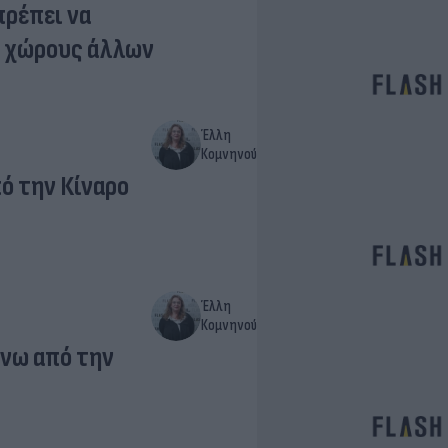
πρέπει να
ς χώρους άλλων
Έλλη
Κομνηνού
ό την Κίναρο
Έλλη
Κομνηνού
άνω από την