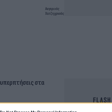
Αυγερινός
Χατζηχρυσός
 υπερπτήσεις στα