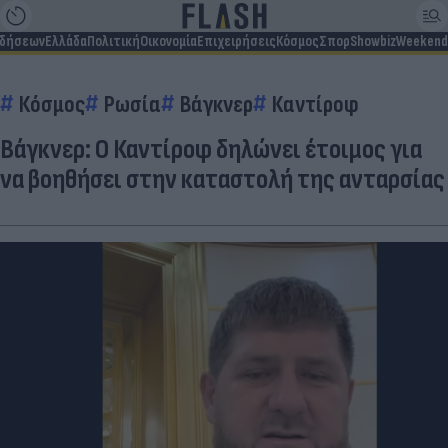
ιδήσεων
Ελλάδα
Πολιτική
Οικονομία
Επιχειρήσεις
Κόσμος
Σπορ
Showbiz
Weekend
Κόσμος
Ρωσία
Βάγκνερ
Καντίροφ
Βάγκνερ: Ο Καντίροφ δηλώνει έτοιμος για
να βοηθήσει στην καταστολή της ανταρσίας