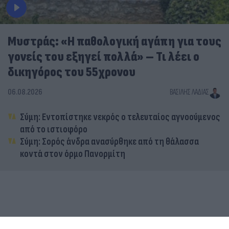
Μυστράς: «Η παθολογική αγάπη για τους
γονείς του εξηγεί πολλά» – Τι λέει ο
δικηγόρος του 55χρονου
06.08.2026
ΒΑΣΊΛΗΣ ΛΑΔΙΆΣ
Σύμη: Εντοπίστηκε νεκρός ο τελευταίος αγνοούμενος
από το ιστιοφόρο
Σύμη: Σορός άνδρα ανασύρθηκε από τη θάλασσα
κοντά στον όρμο Πανορμίτη