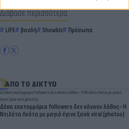
Διάβασε περισσότερα
LIFE
βανδή
Showbiz
Πρόσωπα
ΑΠΟ ΤΟ ΔΙΚΤΥΟ
Δέκα εκατομμύρια followers δεν κάνουν λάθος- Η
Ντιλέτα Λεότα με μαγιό έγινε ξανά viral (photos)