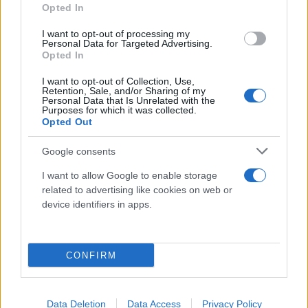
Opted In
I want to opt-out of processing my
Personal Data for Targeted Advertising.
Opted In
I want to opt-out of Collection, Use,
Retention, Sale, and/or Sharing of my
Personal Data that Is Unrelated with the
Purposes for which it was collected.
Opted Out
Google consents
I want to allow Google to enable storage
related to advertising like cookies on web or
Κάνε κλικ και δες περισσότερο
device identifiers in apps.
Flash.gr
στην αναζήτηση της
Google
CONFIRM
Data Deletion
Data Access
Privacy Policy