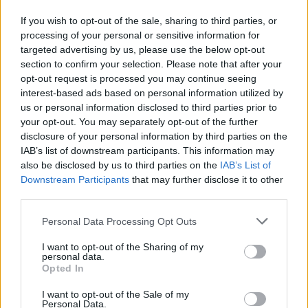
If you wish to opt-out of the sale, sharing to third parties, or
processing of your personal or sensitive information for
targeted advertising by us, please use the below opt-out
section to confirm your selection. Please note that after your
opt-out request is processed you may continue seeing
interest-based ads based on personal information utilized by
us or personal information disclosed to third parties prior to
your opt-out. You may separately opt-out of the further
disclosure of your personal information by third parties on the
IAB’s list of downstream participants. This information may
also be disclosed by us to third parties on the
IAB’s List of
Downstream Participants
that may further disclose it to other
third parties.
Πλέον δεν κρύβουν ότι είναι ζευγάρι και δεν
Please note that this website/app uses one or more Google
Personal Data Processing Opt Outs
δίστασαν να παρευρεθούν σε μια εκδήλωση που
services and may gather and store information including but
γνώριζαν ότι θα υπάρξουν φωτογράφοι και
not limited to your visit or usage behaviour. You may click to
I want to opt-out of the Sharing of my
personal data.
κάμερες.
grant or deny consent to Google and its third-party tags to
Opted In
use your data for below specified purposes in below Google
consent section.
I want to opt-out of the Sale of my
Personal Data.