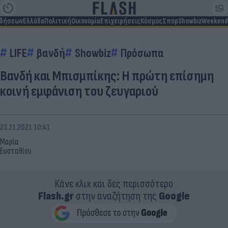
ιδήσεων
Ελλάδα
Πολιτική
Οικονομία
Επιχειρήσεις
Κόσμος
Σπορ
Showbiz
Weekend
LIFE
βανδή
Showbiz
Πρόσωπα
Βανδή και Μπισμπίκης: Η πρώτη επίσημη
κοινή εμφάνιση του ζευγαριού
23.11.2021 10:41
Μαρία
Ευσταθίου
Κάνε κλικ και δες περισσότερο
Flash.gr
στην αναζήτηση της
Google