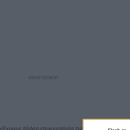
«Έχουμε πλήρη επικυριαρχία των ΗΠΑ σε ολόκληρη 