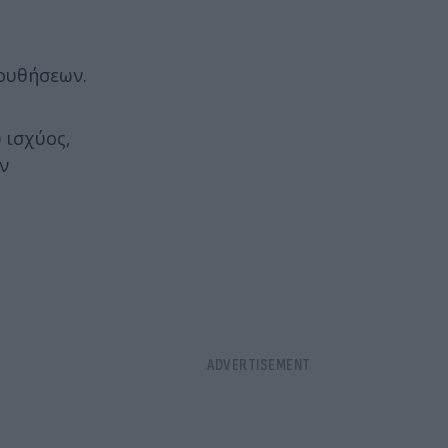
λουθήσεων.
 ισχύος,
ν