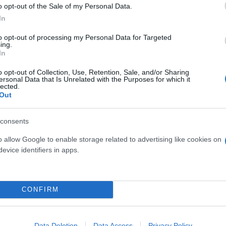
ι αυτή σήμερα.
o opt-out of the Sale of my Personal Data.
In
ργασιών ο Γιάνης Βαρουφάκης επανέλαβε την απόφ
to opt-out of processing my Personal Data for Targeted
ing.
 πλαίσιο 7+1 πολιτικών τομών για μια προγραμματ
In
 όχι μετεκλογικά, με την όποια κατάληψη μιας τέτο
o opt-out of Collection, Use, Retention, Sale, and/or Sharing
ου κόμματος.
ersonal Data that Is Unrelated with the Purposes for which it
lected.
Out
: την εκτίμηση των πολιτικών εξελίξεων και την εκ
ια να προχωρήσουμε μέσα σε αυτές τις συνθήκες στ
consents
Γραμματέας του ΜέΡΑ25 και τόνισε πως είναι στο χέ
o allow Google to enable storage related to advertising like cookies on
ΡΑ25 μέσα κι έξω από την Βουλή για να προετοιμά
evice identifiers in apps.
ερο
Flash.gr
στην αναζήτηση της
Google
CONFIRM
Data Deletion
Data Access
Privacy Policy