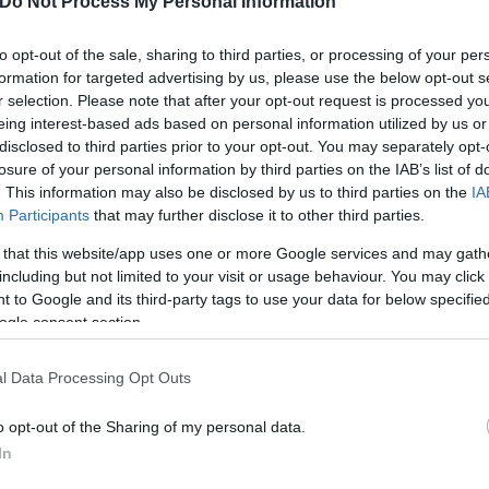
Do Not Process My Personal Information
η του "Ναι σε όλα" σε Βρυξέλλες, Φρανκφούρτη, Βε
ε ακόμα και συμπλήρωσε πως αυτός είναι ο λόγος π
to opt-out of the sale, sharing to third parties, or processing of your per
formation for targeted advertising by us, please use the below opt-out s
κό, ολιγαρχικό και νατοϊκό κατεστημένο.
r selection. Please note that after your opt-out request is processed y
eing interest-based ads based on personal information utilized by us or
disclosed to third parties prior to your opt-out. You may separately opt-
ραμματέας του ΜέΡΑ25 υπογράμμισε πως η χρεοδουλ
losure of your personal information by third parties on the IAB’s list of
δεν βλέπουν τον μέχρι πρότινος εμφανή εικονικό
. This information may also be disclosed by us to third parties on the
IA
μάρκετ από τις τιμές» ανέφερε χαρακτηριστικά και
Participants
that may further disclose it to other third parties.
ην κρίση, στα προβλήματα του λαού, όπως αυτός τα
 that this website/app uses one or more Google services and may gath
including but not limited to your visit or usage behaviour. You may click 
 to Google and its third-party tags to use your data for below specifi
ogle consent section.
l Data Processing Opt Outs
την κατάργηση της αγοράς ενέργειας, όχι απλώς το
o opt-out of the Sharing of my personal data.
ηχανισμού που θα πατάσσει την αισχροκέρδεια στα
In
ίνουν άμεσα και μονομερώς χωρίς καμία προηγούμε