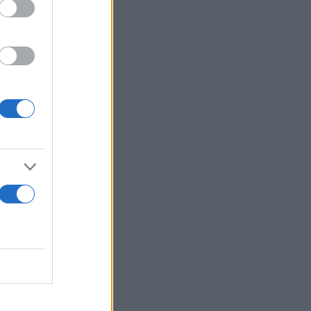
αση του
ική συζήτηση
ιας
πόνηση μιας
ο δρόμο
ρι μας να
σουμε την