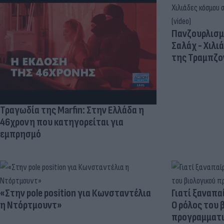
Πανζουρλισμ
Σαλάχ - Χιλι
της Τραμπζον
Τραγωδία της Marfin: Στην Ελλάδα η
46χρονη που κατηγορείται για
εμπρησμό
«Στην pole position για Κωνσταντέλια
Γιατί ξαναπα
η Ντόρτμουντ»
Ο ρόλος του 
προγραμματι