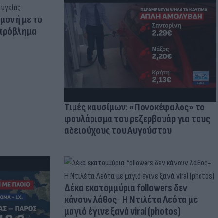
μμονή με το
 πρόβλημα
Τιμές καυσίμων: «Πονοκέφαλος» το
φουλάρισμα του ρεζερβουάρ για τους
αδειούχους του Αυγούστου
Δέκα εκατομμύρια followers δεν
κάνουν λάθος- Η Ντιλέτα Λεότα με
μαγιό έγινε ξανά viral (photos)