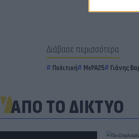
Διάβασε περισσότερα
Πολιτική
ΜεΡΑ25
Γιάνης Β
ΑΠΟ ΤΟ ΔΙΚΤΥΟ