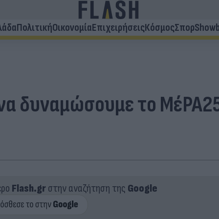
λάδα
Πολιτική
Οικονομία
Επιχειρήσεις
Κόσμος
Σπορ
Showb
 να δυναμώσουμε το ΜέΡΑ25
ερο
Flash.gr
στην αναζήτηση της
Google