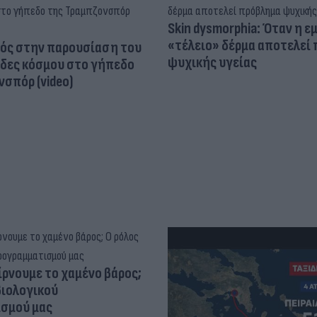
Skin dysmorphia: Όταν η ε
«τέλειο» δέρμα αποτελεί
ός στην παρουσίαση του
ψυχικής υγείας
άδες κόσμου στο γήπεδο
σπόρ (video)
ίρνουμε το χαμένο βάρος;
βιολογικού
σμού μας