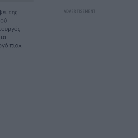
ψει της
κού
πουργός
μια
γό πια».