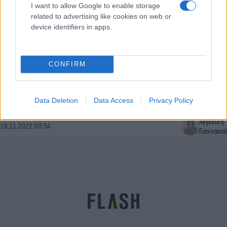
I want to allow Google to enable storage
related to advertising like cookies on web or
device identifiers in apps.
CONFIRM
Κιβωτός του Κόσμου: Ανατριχίλα από νέες
καταγγελίες για βασανιστήρια και σεξουαλική
Data Deletion
Data Access
Privacy Policy
κακοποίηση [vid]
Αγγελική
18.11.2022 09:54
Γιαννακού