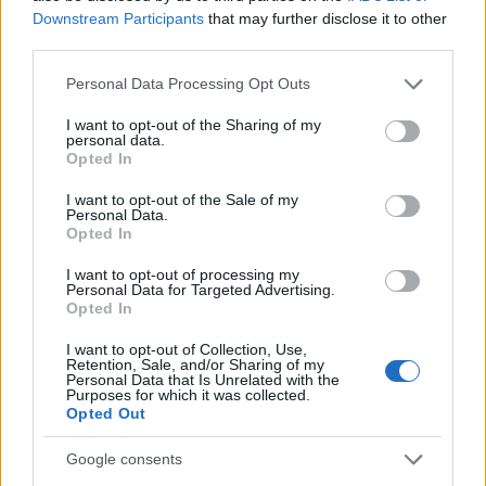
από τον ιερέα με τους «μαϊμού» εράνους
Downstream Participants
that may further disclose it to other
καταγγέλλει 23χρονος
third parties.
Ηλίας
04.12.2022 16:44
Please note that this website/app uses one or more Google
Λιβάνιος
Personal Data Processing Opt Outs
services and may gather and store information including but
not limited to your visit or usage behaviour. You may click to
I want to opt-out of the Sharing of my
personal data.
grant or deny consent to Google and its third-party tags to
Opted In
use your data for below specified purposes in below Google
consent section.
I want to opt-out of the Sale of my
Personal Data.
Opted In
I want to opt-out of processing my
Personal Data for Targeted Advertising.
Opted In
I want to opt-out of Collection, Use,
Retention, Sale, and/or Sharing of my
Personal Data that Is Unrelated with the
Purposes for which it was collected.
Opted Out
Google consents