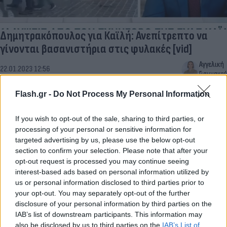
Δημητρακόπουλος για Καϊλή: Ανεπίτρεπτο να
γίνονται βασανιστήρια στις φυλακές [vid]
Αγγελική
22.01.2023 12:56
Γιαννακού
Flash.gr -
Do Not Process My Personal Information
If you wish to opt-out of the sale, sharing to third parties, or
processing of your personal or sensitive information for
targeted advertising by us, please use the below opt-out
section to confirm your selection. Please note that after your
opt-out request is processed you may continue seeing
interest-based ads based on personal information utilized by
us or personal information disclosed to third parties prior to
your opt-out. You may separately opt-out of the further
disclosure of your personal information by third parties on the
Τρίκαλα: «Με έκαιγε με σταυρό» – Βασανιστήρια
IAB’s list of downstream participants. This information may
also be disclosed by us to third parties on the
IAB’s List of