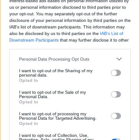
interest-based ads based on personal information utilized by
25.06.2025 10:11
Ομάδα
us or personal information disclosed to third parties prior to
Flash.gr
your opt-out. You may separately opt-out of the further
disclosure of your personal information by third parties on the
IAB’s list of downstream participants. This information may
also be disclosed by us to third parties on the
IAB’s List of
Downstream Participants
that may further disclose it to other
third parties.
Please note that this website/app uses one or more Google
Personal Data Processing Opt Outs
services and may gather and store information including but
not limited to your visit or usage behaviour. You may click to
I want to opt-out of the Sharing of my
personal data.
grant or deny consent to Google and its third-party tags to
Opted In
use your data for below specified purposes in below Google
consent section.
I want to opt-out of the Sale of my
Το βασιλικό δείπνο στο παλάτι πριν από τη
Personal Data.
σύνοδο - Εντυπωσιακές εικόνες με τους ηγέτες
Opted In
του ΝΑΤΟ
I want to opt-out of processing my
Personal Data for Targeted Advertising.
Με το δείπνο στο παλάτι της βασιλικής οικογένειας της
Opted In
Ολλανδίας ξεκίνησαν οι εργασίες της Συνόδου του ΝΑΤΟ στη
Χάγη.
I want to opt-out of Collection, Use,
Retention, Sale, and/or Sharing of my