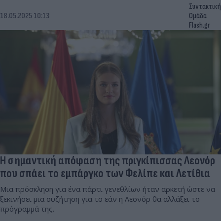
Συντακτική
18.05.2025 10:13
Ομάδα
Flash.gr
Η σημαντική απόφαση της πριγκίπισσας Λεονόρ
που σπάει το εμπάργκο των Φελίπε και Λετίθια
Μια πρόσκληση για ένα πάρτι γενεθλίων ήταν αρκετή ώστε να
ξεκινήσει μια συζήτηση για το εάν η Λεονόρ θα αλλάξει το
πρόγραμμά της.