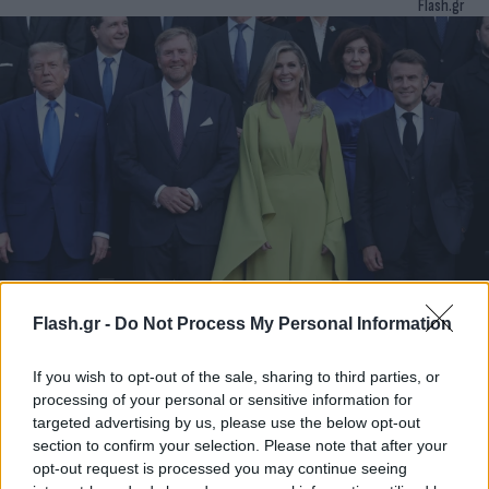
Flash.gr
Τράβηξε τα βλέμματα η βασίλισσα Μάξιμα της
Flash.gr -
Do Not Process My Personal Information
Ολλανδίας - Η εκθαμβωτική εμφάνιση στη
Σύνοδο του ΝΑΤΟ
If you wish to opt-out of the sale, sharing to third parties, or
Η γεννημένη στην Αργεντινή βασίλισσα, γνωστή για την
processing of your personal or sensitive information for
αίσθηση του στυλ της, επέλεξε μία ανοικτή πράσινη ολόσωμη
targeted advertising by us, please use the below opt-out
φόρμα Natan Couture
section to confirm your selection. Please note that after your
opt-out request is processed you may continue seeing
Συντακτική