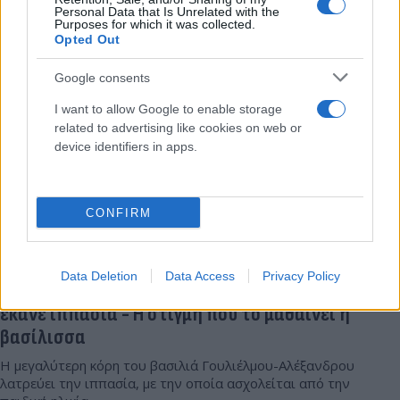
Συντακτική
Personal Data that Is Unrelated with the
Purposes for which it was collected.
25.06.2025 00:26
Ομάδα
Opted Out
Flash.gr
Google consents
I want to allow Google to enable storage
related to advertising like cookies on web or
device identifiers in apps.
CONFIRM
Data Deletion
Data Access
Privacy Policy
Σοβαρό ατύχημα για την πριγκίπισσα Αμαλία ενώ
έκανε ιππασία - Η στιγμή που το μαθαίνει η
βασίλισσα
Η μεγαλύτερη κόρη του βασιλιά Γουλιέλμου-Αλέξανδρου
λατρεύει την ιππασία, με την οποία ασχολείται από την