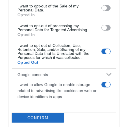
consent section.
I want to opt-out of the Sale of my
Personal Data.
Opted In
I want to opt-out of processing my
Personal Data for Targeted Advertising.
Opted In
I want to opt-out of Collection, Use,
Κλείνοντας ο Δαμιανός πρόσθεσε: «Οι φίλοι του οι
Retention, Sale, and/or Sharing of my
Personal Data that Is Unrelated with the
καλοί, οι μετρημένοι είναι στο πλευρό του, δεν
Purposes for which it was collected.
Opted Out
αφήνει να πάει όποιος να ναι, γιατί ξέρεις οι
άσχετοι συνήθως κάνουν την τρίχα τριχιά. Πριν
Google consents
από 20 ημέρες πήγαμε στο στούντιο, κάτσαμε εκεί
I want to allow Google to enable storage
έκανε πρόβες. “Άντε μου λέει να επιστρέφουμε
related to advertising like cookies on web or
σιγά-σιγά”».
device identifiers in apps.
CONFIRM