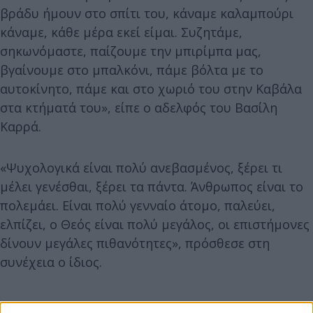
βράδυ ήμουν στο σπίτι του, κάναμε καλαμπούρι
κάναμε, κάθε μέρα εκεί είμαι. Συζητάμε,
σηκωνόμαστε, παίζουμε την μπιρίμπα μας,
βγαίνουμε στο μπαλκόνι, πάμε βόλτα με το
αυτοκίνητο, πάμε και στο χωριό του στην Καβάλα
στα κτήματά του», είπε ο αδελφός του Βασίλη
Καρρά.
«Ψυχολογικά είναι πολύ ανεβασμένος, ξέρει τι
μέλει γενέσθαι, ξέρει τα πάντα. Άνθρωπος είναι το
πολεμάει. Είναι πολύ γενναίο άτομο, παλεύει,
ελπίζει, ο Θεός είναι πολύ μεγάλος, οι επιστήμονες
δίνουν μεγάλες πιθανότητες», πρόσθεσε στη
συνέχεια ο ίδιος.