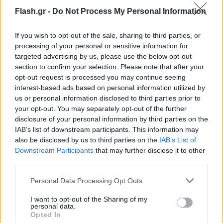
Flash.gr -
Do Not Process My Personal Information
If you wish to opt-out of the sale, sharing to third parties, or
processing of your personal or sensitive information for
targeted advertising by us, please use the below opt-out
section to confirm your selection. Please note that after your
opt-out request is processed you may continue seeing
interest-based ads based on personal information utilized by
us or personal information disclosed to third parties prior to
your opt-out. You may separately opt-out of the further
disclosure of your personal information by third parties on the
IAB’s list of downstream participants. This information may
also be disclosed by us to third parties on the
IAB’s List of
Downstream Participants
that may further disclose it to other
third parties.
Please note that this website/app uses one or more Google
Personal Data Processing Opt Outs
services and may gather and store information including but
not limited to your visit or usage behaviour. You may click to
I want to opt-out of the Sharing of my
personal data.
grant or deny consent to Google and its third-party tags to
Opted In
use your data for below specified purposes in below Google