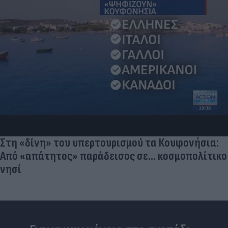
Στη «δίνη» του υπερτουρισμού τα Κουφονήσια:
Από «απάτητος» παράδεισος σε... κοσμοπολίτικο
νησί