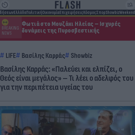
ιδήσεων
Ελλάδα
Πολιτική
Οικονομία
Επιχειρήσεις
Κόσμος
Σπορ
Showbiz
Weekend
Φωτιά στο Μουζάκι Ηλείας – Ισχυρές
BREAKING
δυνάμεις της Πυροσβεστικής
NEWS
LIFE
Βασίλης Καρράς
Showbiz
Βασίλης Καρράς: «Παλεύει και ελπίζει, ο
Θεός είναι μεγάλος» – Τι λέει ο αδελφός του
για την περιπέτεια υγείας του