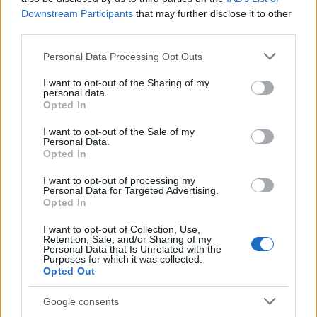
Downstream Participants
that may further disclose it to other
third parties.
Please note that this website/app uses one or more Google
Personal Data Processing Opt Outs
services and may gather and store information including but
not limited to your visit or usage behaviour. You may click to
I want to opt-out of the Sharing of my
personal data.
grant or deny consent to Google and its third-party tags to
Opted In
use your data for below specified purposes in below Google
consent section.
I want to opt-out of the Sale of my
Personal Data.
Opted In
I want to opt-out of processing my
Personal Data for Targeted Advertising.
Opted In
I want to opt-out of Collection, Use,
Retention, Sale, and/or Sharing of my
Personal Data that Is Unrelated with the
Purposes for which it was collected.
Σύμφωνα με τον εκπρόσωπο του κόμματός του,
Opted Out
Πάρη Κουρτζίδη, η κατάστασή του είναι σταθερή,
Google consents
αλλά κρίσιμη. Δεν έχει κριθεί απαραίτητη η