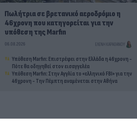
Πωλήτρια σε βρετανικό αεροδρόμιο η
46χρονη που κατηγορείται για την
υπόθεση της Marfin
06.08.2026
ΕΛΈΝΗ ΚΑΡΑΘΆΝΟΥ
Υπόθεση Marfin: Επιστρέφει στην Ελλάδα η 46χρονη -
Πότε θα οδηγηθεί στον εισαγγελέα
Υπόθεση Marfin: Στην Αγγλία το «ελληνικό FBI» για την
46χρονη - Την Πέμπτη αναμένεται στην Αθήνα