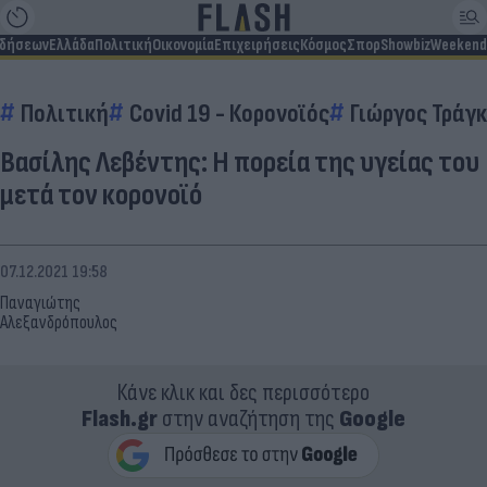
ιδήσεων
Ελλάδα
Πολιτική
Οικονομία
Επιχειρήσεις
Κόσμος
Σπορ
Showbiz
Weekend
Πολιτική
Covid 19 - Κορονοϊός
Γιώργος Τράγ
Βασίλης Λεβέντης: Η πορεία της υγείας του
μετά τον κορονοϊό
07.12.2021 19:58
Παναγιώτης
Αλεξανδρόπουλος
Κάνε κλικ και δες περισσότερο
Flash.gr
στην αναζήτηση της
Google